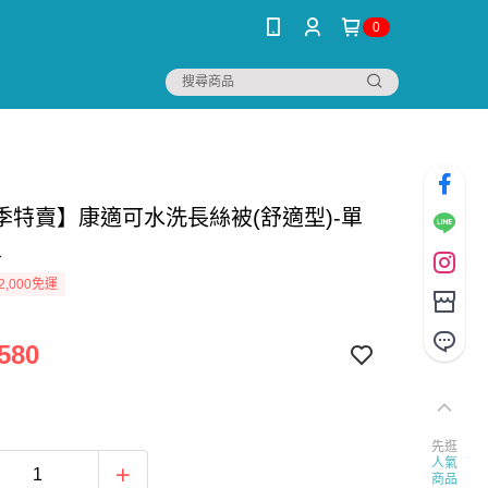
0
季特賣】康適可水洗長絲被(舒適型)-單
尺
2,000免運
580
先逛
人氣
商品