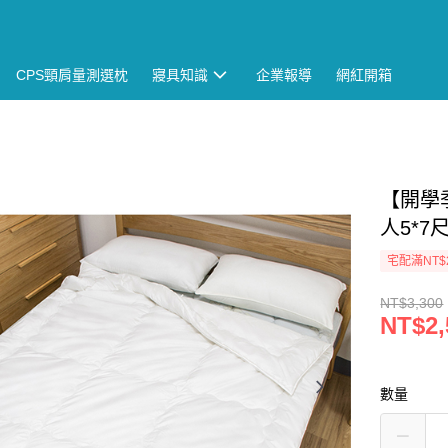
CPS頸肩量測選枕
寢具知識
企業報導
網紅開箱
【開學
人5*7
宅配滿NT$
NT$3,300
NT$2,
數量