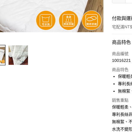
付款與運
宅配滿NT$
付款方式
商品特色
信用卡一
商品編號
10016221
信用卡分
商品特色
3 期 
保暖輕
6 期 
合作金
專利長
華南商
無棉絮
合作金
LINE Pay
上海商
華南商
銷售重點
國泰世
Apple Pay
上海商
保暖輕柔
臺灣中
國泰世
匯豐（
專利長絲
悠遊付
臺灣中
聯邦商
無棉絮、
匯豐（
Google Pa
元大商
聯邦商
水洗不變