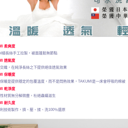
MI 柔爽度
gcel細長絲手工拉製，被面蓬鬆無節點
MI 透氣度
度交織，在純淨長絲之下提供絕佳透氣效果
MI 保暖度
保暖是提供穩定的包覆溫度，而不是悶熱效果，TAKUMI是一床會呼吸的棉被
MI 乾淨度
物性材質無分解微塵，杜絕蟲蟎滋生
MI 耐久度
利技術製作，擠、壓、揉、洗100％還原