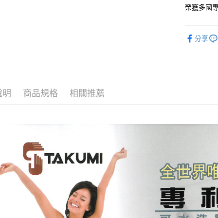
玉山商
元大商
ATM付款
榮獲多國專
台新國
玉山商
台灣樂
台新國
台灣樂
分享
運送方式
非床墊商
每筆NT$1
付款後門市
說明
商品規格
相關推薦
每筆NT$1