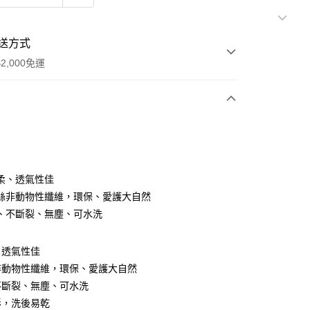
送方式
2,000免運
次付款
期付款
0 利率 每期
NT$860
21家銀行
柔、透氣性佳
0 利率 每期
NT$430
21家銀行
庫商業銀行
第一商業銀行
絲非動物性纖維，環保、愛護大自然
業銀行
彰化商業銀行
、不斷裂、無塵、可水洗
庫商業銀行
第一商業銀行
業儲蓄銀行
台北富邦商業銀行
業銀行
彰化商業銀行
華商業銀行
兆豐國際商業銀行
業儲蓄銀行
台北富邦商業銀行
、透氣性佳
小企業銀行
台中商業銀行
華商業銀行
兆豐國際商業銀行
台灣）商業銀行
華泰商業銀行
非動物性纖維，環保、愛護大自然
小企業銀行
台中商業銀行
業銀行
遠東國際商業銀行
不斷裂、無塵、可水洗
台灣）商業銀行
華泰商業銀行
y
業銀行
永豐商業銀行
業銀行
遠東國際商業銀行
形，洗後易乾