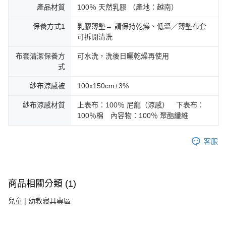
產品材質
100％ 天然乳膠 （產地：越南）
保養方式1
乳膠薄墊→ 請保持乾燥、低溫／薄墊布套
可拆開清洗
布套清潔保養方
可水洗，洗後日曬乾燥再使用
式
紗布涼感被
100x150cm±3%
紗布涼感材質
上表布：100％ 尼龍（涼感） 下表布：
100％棉 內容物：100％ 聚酯纖維
客服
商品相關分類 (1)
兒童 | 幼教寢具專區