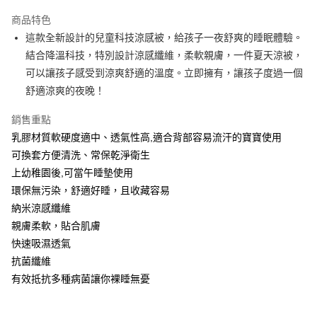
3 期 0 利率 每期
NT$1,053
21家銀行
商品特色
6 期 0 利率 每期
NT$526
21家銀行
合作金庫商業銀行
第一商業銀行
這款全新設計的兒童科技涼感被，給孩子一夜舒爽的睡眠體驗。
華南商業銀行
彰化商業銀行
合作金庫商業銀行
第一商業銀行
LINE Pay
結合降溫科技，特別設計涼感纖維，柔軟親膚，一件夏天涼被，
上海商業儲蓄銀行
台北富邦商業銀行
華南商業銀行
彰化商業銀行
國泰世華商業銀行
兆豐國際商業銀行
可以讓孩子感受到涼爽舒適的溫度。立即擁有，讓孩子度過一個
Apple Pay
上海商業儲蓄銀行
台北富邦商業銀行
臺灣中小企業銀行
台中商業銀行
舒適涼爽的夜晚！
國泰世華商業銀行
兆豐國際商業銀行
匯豐（台灣）商業銀行
華泰商業銀行
悠遊付
臺灣中小企業銀行
台中商業銀行
聯邦商業銀行
遠東國際商業銀行
銷售重點
匯豐（台灣）商業銀行
華泰商業銀行
Google Pay
元大商業銀行
永豐商業銀行
乳膠材質軟硬度適中、透氣性高,適合背部容易流汗的寶寶使用
聯邦商業銀行
遠東國際商業銀行
玉山商業銀行
星展（台灣）商業銀行
元大商業銀行
永豐商業銀行
可換套方便清洗、常保乾淨衛生
ATM付款
台新國際商業銀行
中國信託商業銀行
玉山商業銀行
星展（台灣）商業銀行
上幼稚園後,可當午睡墊使用
台灣樂天信用卡公司
台新國際商業銀行
中國信託商業銀行
環保無污染，舒適好睡，且收藏容易
運送方式
台灣樂天信用卡公司
納米涼感纖維
非床墊商品，一般宅配
親膚柔軟，貼合肌膚
每筆NT$150，滿NT$2,000(含以上)免運費
快速吸濕透氣
付款後門市自取(待系統通知後才可取貨)
抗菌纖維
每筆NT$150，滿NT$1,399(含以上)免運費
有效抵抗多種病菌讓你裸睡無憂