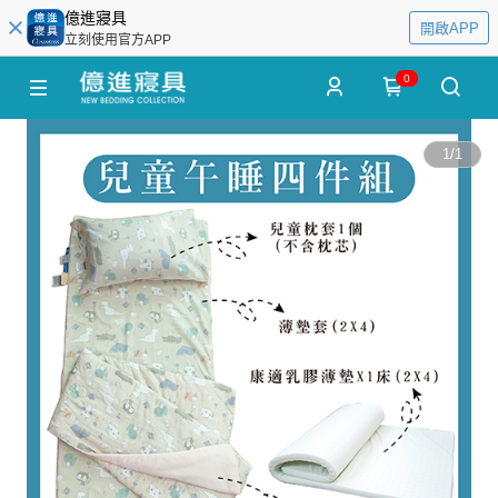
億進寢具
開啟APP
立刻使用官方APP
0
1
/
1