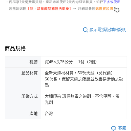
顯示電腦版詳細說明
商品規格
枕套
寬45×長75公分 ─ 1付（2個）
產品材質
全新天絲棉材質，50％天絲（莫代爾）＋
50％棉，保留天絲之觸感並改善易滑動之缺
點
印染方式
大鐘印染 環保無毒之染劑，不含甲醛、螢
光劑
產地
台灣
客服