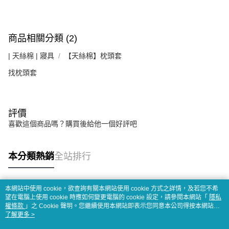
商品相關分類 (2)
| 天絲棉 | 寢具
【天絲棉】枕頭套
找枕頭套
評價
喜歡這個商品嗎？購買後給他一個好評吧
本分類熱銷
全站排行
本網站中使用 cookie，欲查詢有關本網站使用 cookie 方式之詳情，及若您不希
熱門標籤
望在電腦上使用 cookie 時應如何變更電腦的 cookie 設定，請參閱本網站「
隱私
權條款
」之 Cookie 聲明。您繼續使用本網站即表示您同意本公司得按本網站使
用條款之 Cookie 聲明使用 cookie。
了解更多 >