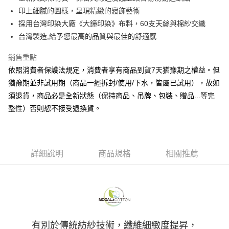
華南商業銀行
彰化商業銀行
合作金庫商業銀行
第一商業銀行
LINE Pay
印上細膩的圖樣，呈現精緻的寢飾藝術
上海商業儲蓄銀行
台北富邦商業銀行
華南商業銀行
彰化商業銀行
國泰世華商業銀行
兆豐國際商業銀行
採用台灣印染大廠《大鐘印染》布料，60支天絲與棉紗交織
Apple Pay
上海商業儲蓄銀行
台北富邦商業銀行
臺灣中小企業銀行
台中商業銀行
台灣製造,給予您最高的品質與最佳的舒適感
國泰世華商業銀行
兆豐國際商業銀行
匯豐（台灣）商業銀行
華泰商業銀行
悠遊付
臺灣中小企業銀行
台中商業銀行
聯邦商業銀行
遠東國際商業銀行
銷售重點
匯豐（台灣）商業銀行
華泰商業銀行
Google Pay
元大商業銀行
永豐商業銀行
依照消費者保護法規定，消費者享有商品到貨7天猶豫期之權益。但
聯邦商業銀行
遠東國際商業銀行
玉山商業銀行
星展（台灣）商業銀行
元大商業銀行
永豐商業銀行
猶豫期並非試用期（商品一經拆封/使用/下水，皆屬已試用），故如
ATM付款
台新國際商業銀行
中國信託商業銀行
玉山商業銀行
星展（台灣）商業銀行
須退貨，商品必是全新狀態（保持商品、吊牌、包裝、贈品...等完
台灣樂天信用卡公司
台新國際商業銀行
中國信託商業銀行
整性）否則恕不接受退換貨。
運送方式
台灣樂天信用卡公司
非床墊商品，一般宅配
每筆NT$150，滿NT$2,000(含以上)免運費
詳細說明
商品規格
相關推薦
付款後門市自取(待系統通知後才可取貨)
每筆NT$150，滿NT$1,399(含以上)免運費
有別於傳統紡紗技術，纖維細緻度提昇，