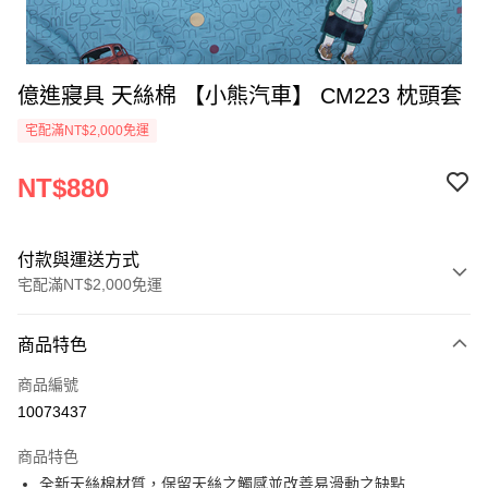
億進寢具 天絲棉 【小熊汽車】 CM223 枕頭套
宅配滿NT$2,000免運
NT$880
付款與運送方式
宅配滿NT$2,000免運
付款方式
商品特色
信用卡一次付款
商品編號
信用卡分期付款
10073437
3 期 0 利率 每期
NT$293
21家銀行
商品特色
6 期 0 利率 每期
NT$146
21家銀行
合作金庫商業銀行
第一商業銀行
全新天絲棉材質，保留天絲之觸感並改善易滑動之缺點