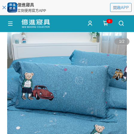
億進寢具
開啟APP
立刻使用官方APP
0
1
/
2