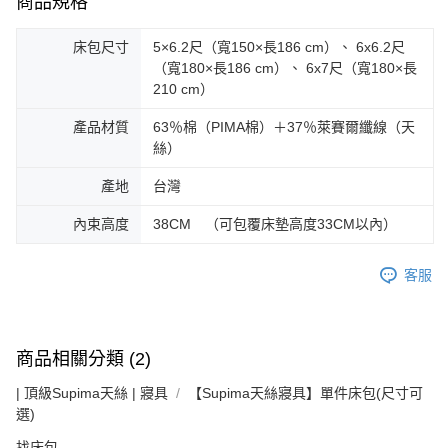
商品規格
床包尺寸
5×6.2尺（寬150×長186 cm）、 6x6.2尺
（寬180×長186 cm）、 6x7尺（寬180×長
210 cm）
產品材質
63％棉（PIMA棉）＋37％萊賽爾纖線（天
絲）
產地
台灣
內束高度
38CM （可包覆床墊高度33CM以內）
客服
商品相關分類 (2)
| 頂級Supima天絲 | 寢具
【Supima天絲寢具】單件床包(尺寸可
選)
找床包