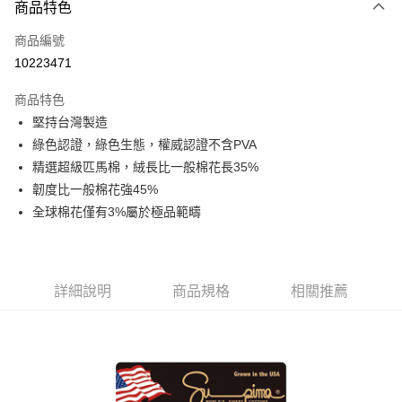
商品特色
信用卡一次付款
商品編號
信用卡分期付款
10223471
3 期 0 利率 每期
NT$793
21家銀行
商品特色
6 期 0 利率 每期
NT$396
21家銀行
合作金庫商業銀行
第一商業銀行
堅持台灣製造
華南商業銀行
彰化商業銀行
合作金庫商業銀行
第一商業銀行
LINE Pay
綠色認證，綠色生態，權威認證不含PVA
上海商業儲蓄銀行
台北富邦商業銀行
華南商業銀行
彰化商業銀行
國泰世華商業銀行
兆豐國際商業銀行
精選超級匹馬棉，絨長比一般棉花長35%
Apple Pay
上海商業儲蓄銀行
台北富邦商業銀行
臺灣中小企業銀行
台中商業銀行
韌度比一般棉花強45%
國泰世華商業銀行
兆豐國際商業銀行
匯豐（台灣）商業銀行
華泰商業銀行
悠遊付
臺灣中小企業銀行
台中商業銀行
全球棉花僅有3%屬於極品範疇
聯邦商業銀行
遠東國際商業銀行
匯豐（台灣）商業銀行
華泰商業銀行
Google Pay
元大商業銀行
永豐商業銀行
聯邦商業銀行
遠東國際商業銀行
玉山商業銀行
星展（台灣）商業銀行
元大商業銀行
永豐商業銀行
ATM付款
台新國際商業銀行
中國信託商業銀行
玉山商業銀行
星展（台灣）商業銀行
詳細說明
商品規格
相關推薦
台灣樂天信用卡公司
台新國際商業銀行
中國信託商業銀行
運送方式
台灣樂天信用卡公司
非床墊商品，一般宅配
每筆NT$150，滿NT$2,000(含以上)免運費