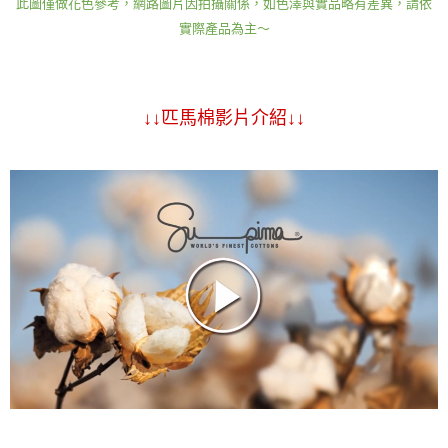
此圖僅做花色參考，網路圖片因拍攝關係，如色澤與實品略有差異，請依
實際產品為主～
↓↓匹馬棉影片介紹↓↓