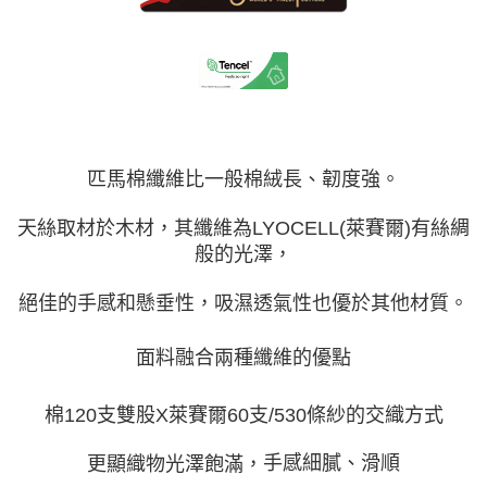
付款後門市自取(待系統通知後才可取貨)
每筆NT$150，滿NT$1,399(含以上)免運費
匹馬棉纖維比一般棉絨長、韌度強。
天絲取材於木材，其纖維為LYOCELL(萊賽爾)有絲綢
般的光澤，
絕佳的手感和懸垂性，吸濕透氣性也優於其他材質。
面料融合兩種纖維的優點
棉120支雙股X萊賽爾60支/530條紗的交織方式
手感細膩、滑順
更顯織物光澤飽滿，