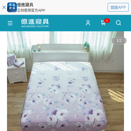
億進寢具
開啟APP
立刻使用官方APP
0
1
/
2