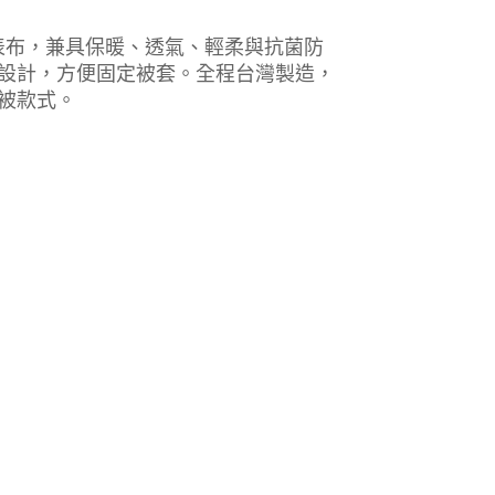
緹織表布，兼具保暖、透氣、輕柔與抗菌防
設計，方便固定被套。全程台灣製造，
被款式。