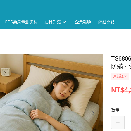
CPS頸肩量測選枕
寢具知識
企業報導
網紅開箱
TS6
防蟎、
買就送
NT$4,
數量