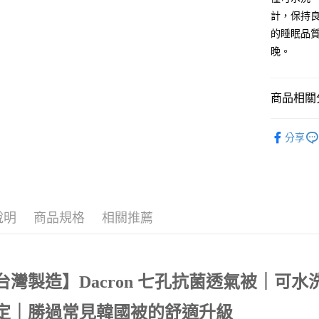
台新國
玉山商
計，保持
台灣樂
台新國
的睡眠品
台灣樂
運送方式
晚。
非床墊商
每筆NT$1
商品相關分
付款後門市
找 | 棉被
每筆NT$1
分享
說明
商品規格
相關推薦
台灣製造】Dacron 七孔抗菌透氣被｜可
定｜勝過常見韓國被的舒適升級