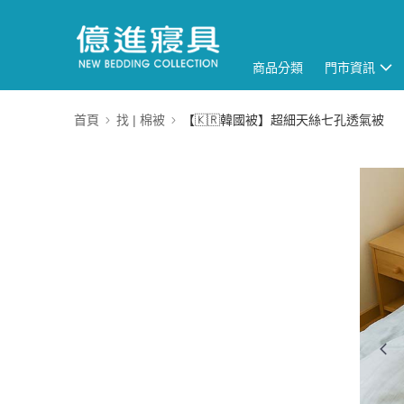
商品分類
門市資訊
首頁
找 | 棉被
【🇰🇷韓國被】超細天絲七孔透氣被