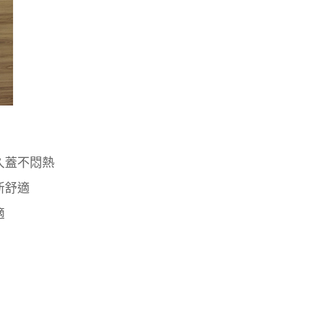
久蓋不悶熱
新舒適
適