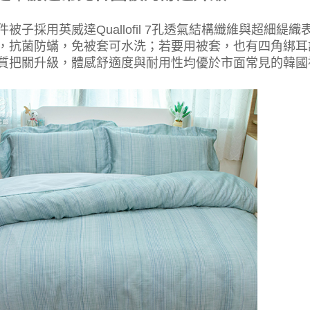
件被子採用英威達Quallofil 7孔透氣結構纖維與超細
，抗菌防蟎，免被套可水洗；若要用被套，也有四角綁耳
質把關升級，體感舒適度與耐用性均優於市面常見的韓國