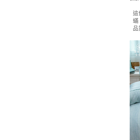
這
蟎
品