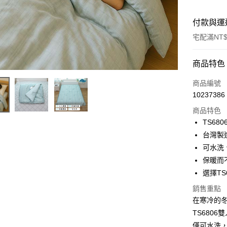
付款與運
宅配滿NT$
付款方式
商品特色
信用卡一
商品編號
10237386
信用卡分
商品特色
3 期 
TS6
6 期 
合作金
台灣製
華南商
可水洗
合作金
LINE Pay
上海商
華南商
保暖而
國泰世
Apple Pay
上海商
選擇T
臺灣中
國泰世
匯豐（
悠遊付
銷售重點
臺灣中
聯邦商
在寒冷的
匯豐（
Google Pa
元大商
聯邦商
TS680
玉山商
元大商
ATM付款
僅可水洗