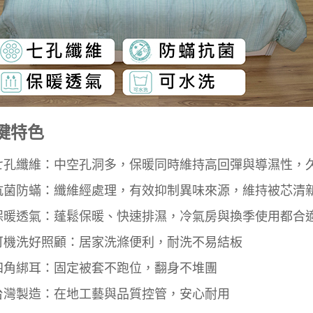
鍵特色
七孔纖維：中空孔洞多，保暖同時維持高回彈與導濕性，
抗菌防蟎：纖維經處理，有效抑制異味來源，維持被芯清
保暖透氣：蓬鬆保暖、快速排濕，冷氣房與換季使用都合
可機洗好照顧：居家洗滌便利，耐洗不易結板
四角綁耳：固定被套不跑位，翻身不堆團
台灣製造：在地工藝與品質控管，安心耐用