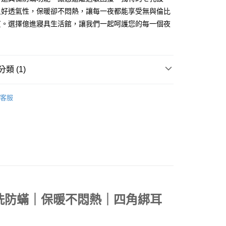
際商業銀行
中國信託商業銀行
業銀行
星展（台灣）商業銀行
良好透氣性，保暖卻不悶熱，讓每一夜都能享受無與倫比
天信用卡公司
際商業銀行
中國信託商業銀行
質。選擇億進寢具生活館，讓我們一起呵護您的每一個夜
天信用卡公司
品，一般宅配
50，滿NT$2,000(含以上)免運費
類 (1)
自取(待系統通知後才可取貨)
【🇰🇷韓國被】超細天絲七孔透氣被
50，滿NT$1,399(含以上)免運費
客服
水洗防蟎｜保暖不悶熱｜四角綁耳