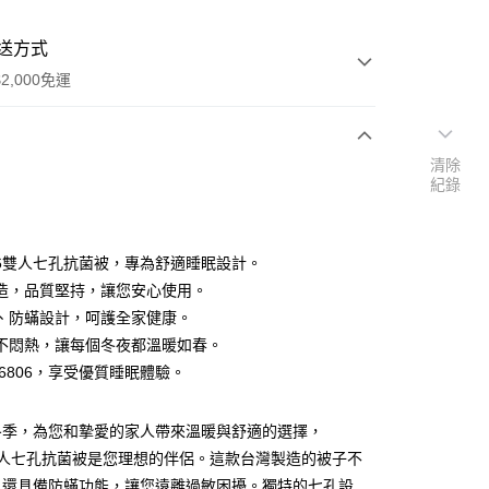
送方式
2,000免運
清除
次付款
紀錄
期付款
0 利率 每期
NT$1,460
21家銀行
806雙人七孔抗菌被，專為舒適睡眠設計。
0 利率 每期
NT$730
21家銀行
庫商業銀行
第一商業銀行
造，品質堅持，讓您安心使用。
業銀行
彰化商業銀行
、防蟎設計，呵護全家健康。
庫商業銀行
第一商業銀行
業儲蓄銀行
台北富邦商業銀行
業銀行
彰化商業銀行
不悶熱，讓每個冬夜都溫暖如春。
華商業銀行
兆豐國際商業銀行
業儲蓄銀行
台北富邦商業銀行
S6806，享受優質睡眠體驗。
小企業銀行
台中商業銀行
華商業銀行
兆豐國際商業銀行
台灣）商業銀行
華泰商業銀行
小企業銀行
台中商業銀行
業銀行
遠東國際商業銀行
冬季，為您和摯愛的家人帶來溫暖與舒適的選擇，
台灣）商業銀行
華泰商業銀行
y
業銀行
永豐商業銀行
業銀行
遠東國際商業銀行
6雙人七孔抗菌被是您理想的伴侶。這款台灣製造的被子不
業銀行
星展（台灣）商業銀行
業銀行
永豐商業銀行
，還具備防蟎功能，讓您遠離過敏困擾。獨特的七孔設