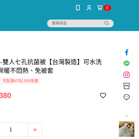
0
806-雙人七孔抗菌被【台灣製造】可水洗
保暖不悶熱、免被套
宅配滿NT$2,000免運
380