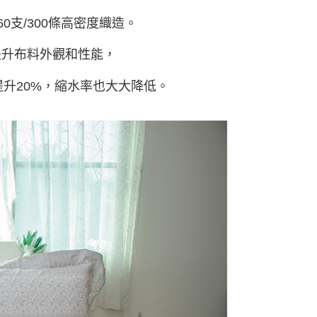
支/300條高密度織造。
提升布料外觀和性能，
升20%，縮水率也大大降低。