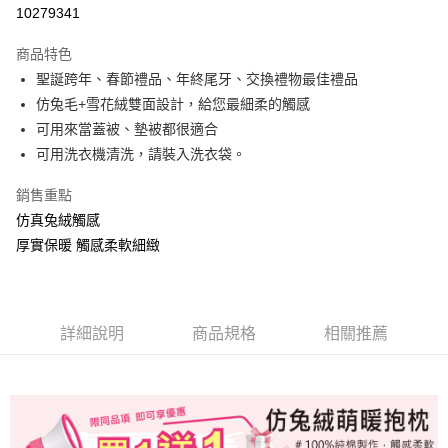
信用卡分期付款
10279341
3 期 0 利率 每期
NT$133
21家銀行
商品特色
6 期 0 利率 每期
NT$66
21家銀行
合作金庫商業銀行
第一商業銀行
聖誕跨年、春節禮品、年終尾牙、交換禮物最佳禮品
華南商業銀行
彰化商業銀行
合作金庫商業銀行
第一商業銀行
LINE Pay
仿兔毛+雪花絨雙面設計，給您最細柔的觸感
上海商業儲蓄銀行
台北富邦商業銀行
華南商業銀行
彰化商業銀行
國泰世華商業銀行
兆豐國際商業銀行
可用來當蓋被、墊被都很適合
Apple Pay
上海商業儲蓄銀行
台北富邦商業銀行
臺灣中小企業銀行
台中商業銀行
可用洗衣機清洗，請裝入洗衣袋。
國泰世華商業銀行
兆豐國際商業銀行
匯豐（台灣）商業銀行
華泰商業銀行
悠遊付
臺灣中小企業銀行
台中商業銀行
聯邦商業銀行
遠東國際商業銀行
銷售重點
匯豐（台灣）商業銀行
華泰商業銀行
Google Pay
元大商業銀行
永豐商業銀行
仿真兔絨觸感
聯邦商業銀行
遠東國際商業銀行
玉山商業銀行
星展（台灣）商業銀行
元大商業銀行
永豐商業銀行
厚實保暖 觸感柔軟細緻
ATM付款
台新國際商業銀行
中國信託商業銀行
玉山商業銀行
星展（台灣）商業銀行
台灣樂天信用卡公司
台新國際商業銀行
中國信託商業銀行
運送方式
台灣樂天信用卡公司
非床墊商品，一般宅配
詳細說明
商品規格
相關推薦
每筆NT$150，滿NT$2,000(含以上)免運費
付款後門市自取(待系統通知後才可取貨)
每筆NT$150，滿NT$1,399(含以上)免運費