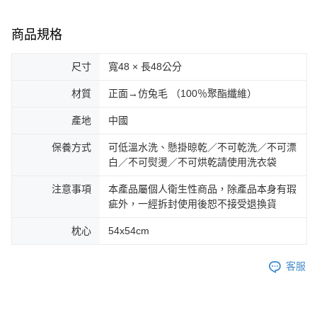
商品規格
尺寸
寬48 × 長48公分
材質
正面→仿兔毛 （100％聚酯纖維）
產地
中國
保養方式
可低溫水洗、懸掛晾乾／不可乾洗／不可漂
白／不可熨燙／不可烘乾請使用洗衣袋
注意事項
本產品屬個人衛生性商品，除產品本身有瑕
疵外，一經拆封使用後恕不接受退換貨
枕心
54x54cm
客服