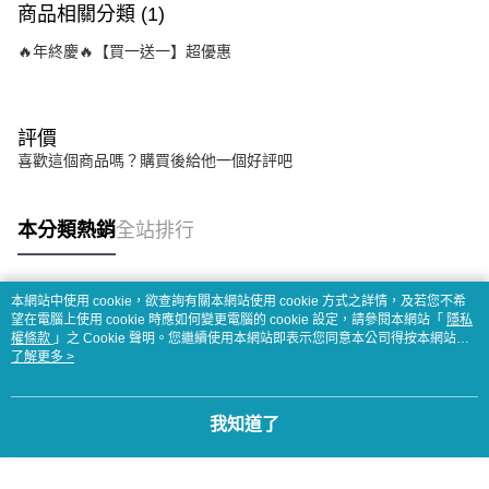
商品相關分類 (1)
🔥年終慶🔥【買一送一】超優惠
評價
喜歡這個商品嗎？購買後給他一個好評吧
本分類熱銷
全站排行
本網站中使用 cookie，欲查詢有關本網站使用 cookie 方式之詳情，及若您不希
熱門標籤
望在電腦上使用 cookie 時應如何變更電腦的 cookie 設定，請參閱本網站「
隱私
權條款
」之 Cookie 聲明。您繼續使用本網站即表示您同意本公司得按本網站使
用條款之 Cookie 聲明使用 cookie。
了解更多 >
我知道了