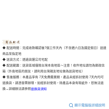
◆ 配送時間：完成收款確認後7個工作天內（不含週六日及國定假日）送達
商品至指定地
◆ 送貨方式：透過貨運公司宅配
◆ 配送範圍：送貨區域僅限台灣本島地區～注意！收件地址請勿為郵政信
箱（外島地區的朋友，請利用台灣親友地址做為送貨地址）
◆ 售後服務：本產品享有 7天免費鑑賞期，產品未經拆封使用 7天內均可
退換貨，請憑發票辦理，如經拆封使用，除產品本身有瑕疵外，恕無法退
換→詳細辦法請參照
退換貨須知
顯示電腦版詳細說明