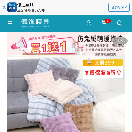
億進寢具
開啟APP
立刻使用官方APP
0
1
/
3