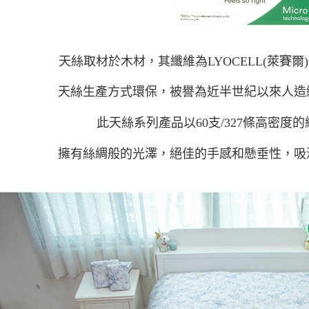
天絲取材於木材，其纖維為LYOCELL(萊賽爾)
天絲生產方式環保，被譽為近半世紀以來人造
此天絲系列產品以60支/327條高密度
擁有絲綢般的光澤，絕佳的手感和懸垂性，吸