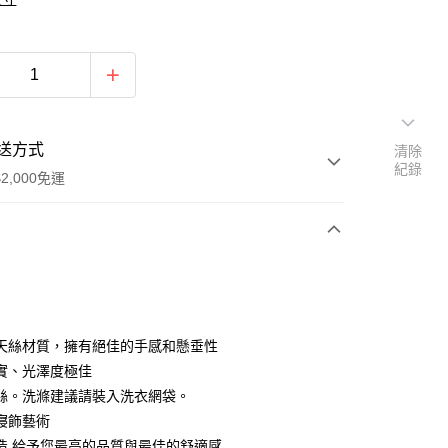
送方式
清除
紀錄
2,000免運
次付款
期付款
0 利率 每期
NT$1,193
21家銀行
天絲材質，擁有絕佳的手感和懸垂性
0 利率 每期
NT$596
21家銀行
庫商業銀行
第一商業銀行
實、光澤度極佳
業銀行
彰化商業銀行
絲。洗滌建議請裝入洗衣網袋。
庫商業銀行
第一商業銀行
業儲蓄銀行
台北富邦商業銀行
業銀行
彰化商業銀行
寢飾藝術
華商業銀行
兆豐國際商業銀行
業儲蓄銀行
台北富邦商業銀行
造,給予您最高的品質與最佳的舒適感