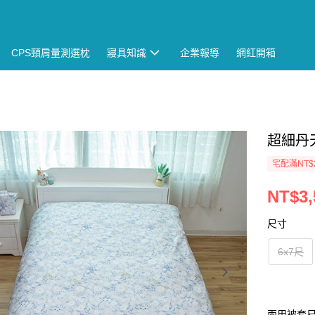
CPS頸肩量測選枕
寢具知識
企業報導
網紅開箱
超細丹
宅配滿NT$
NT$3,
尺寸
6x7尺
兩用被套