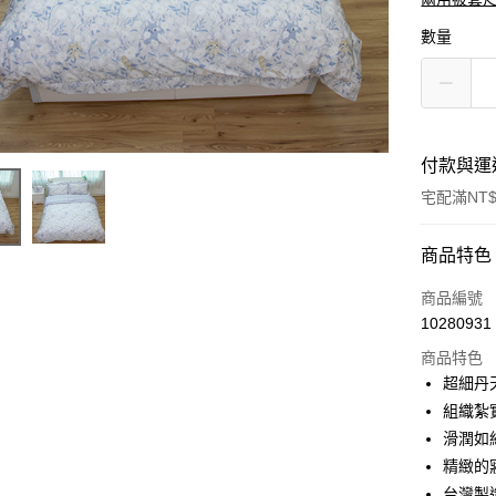
數量
付款與運
宅配滿NT$
付款方式
商品特色
信用卡一
商品編號
10280931
信用卡分
商品特色
3 期 
超細丹
6 期 
合作金
組織紮
華南商
滑潤如
合作金
LINE Pay
上海商
華南商
精緻的
國泰世
Apple Pay
上海商
台灣製