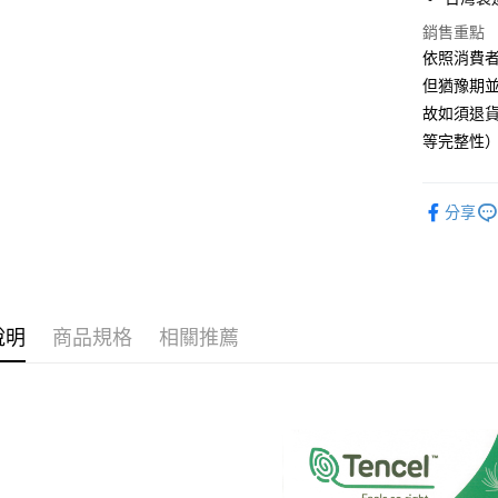
臺灣中
國泰世
匯豐（
悠遊付
銷售重點
臺灣中
聯邦商
依照消費
匯豐（
Google Pa
元大商
聯邦商
但猶豫期並
玉山商
元大商
ATM付款
故如須退貨
台新國
玉山商
等完整性
台灣樂
台新國
台灣樂
運送方式
分享
非床墊商
每筆NT$1
付款後門市
每筆NT$1
說明
商品規格
相關推薦