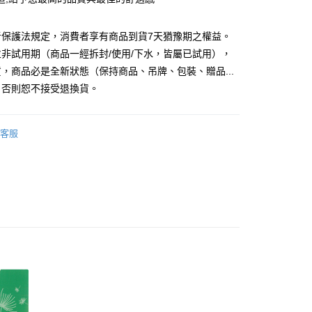
小企業銀行
台中商業銀行
華商業銀行
兆豐國際商業銀行
台灣）商業銀行
華泰商業銀行
小企業銀行
台中商業銀行
業銀行
遠東國際商業銀行
者保護法規定，消費者享有商品到貨7天猶豫期之權益。
台灣）商業銀行
華泰商業銀行
y
業銀行
永豐商業銀行
業銀行
遠東國際商業銀行
非試用期（商品一經拆封/使用/下水，皆屬已試用），
業銀行
星展（台灣）商業銀行
業銀行
永豐商業銀行
，商品必是全新狀態（保持商品、吊牌、包裝、贈品...
際商業銀行
中國信託商業銀行
業銀行
星展（台灣）商業銀行
）否則恕不接受退換貨。
天信用卡公司
際商業銀行
中國信託商業銀行
天信用卡公司
客服
品，一般宅配
50，滿NT$2,000(含以上)免運費
自取(待系統通知後才可取貨)
50，滿NT$1,399(含以上)免運費