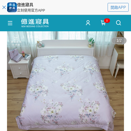
億進寢具
開啟APP
立刻使用官方APP
0
1
/
2