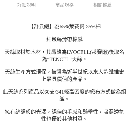
付款後門市自取(待系統通知後才可取貨)
詳細說明
商品規格
相關推薦
每筆NT$150，滿NT$1,399(含以上)免運費
【
舒云緞】為65%萊賽爾 35%棉
細緻絲滑帶棉感
天絲取材於木材，其纖維為LYOCELL(萊賽爾)後取名
為“TENCEL”天絲。
天絲生產方式環保，被譽為近半世紀以來人造纖維史
上最具價值的產品。
此天絲系列產品以60支/341條高密度的織布方式做為組
織。
擁有絲綢般的光澤，絕佳的手感和懸垂性，吸濕透氣
性也優於其他材質。