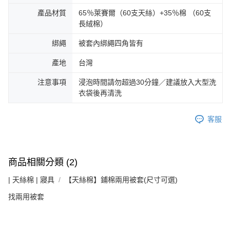
產品材質
65％萊賽爾（60支天絲）+35％棉 （60支
長絨棉）
綁繩
被套內綁繩四角皆有
產地
台灣
注意事項
浸泡時間請勿超過30分鐘／建議放入大型洗
衣袋後再清洗
客服
商品相關分類 (2)
| 天絲棉 | 寢具
【天絲棉】鋪棉兩用被套(尺寸可選)
找兩用被套