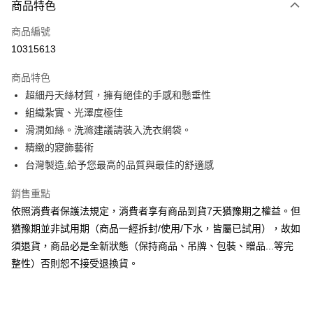
商品特色
信用卡一次付款
商品編號
信用卡分期付款
10315613
3 期 0 利率 每期
NT$1,093
21家銀行
商品特色
6 期 0 利率 每期
NT$546
21家銀行
合作金庫商業銀行
第一商業銀行
超細丹天絲材質，擁有絕佳的手感和懸垂性
華南商業銀行
彰化商業銀行
合作金庫商業銀行
第一商業銀行
LINE Pay
組織紮實、光澤度極佳
上海商業儲蓄銀行
台北富邦商業銀行
華南商業銀行
彰化商業銀行
國泰世華商業銀行
兆豐國際商業銀行
滑潤如絲。洗滌建議請裝入洗衣網袋。
Apple Pay
上海商業儲蓄銀行
台北富邦商業銀行
臺灣中小企業銀行
台中商業銀行
精緻的寢飾藝術
國泰世華商業銀行
兆豐國際商業銀行
匯豐（台灣）商業銀行
華泰商業銀行
悠遊付
臺灣中小企業銀行
台中商業銀行
台灣製造,給予您最高的品質與最佳的舒適感
聯邦商業銀行
遠東國際商業銀行
匯豐（台灣）商業銀行
華泰商業銀行
Google Pay
元大商業銀行
永豐商業銀行
銷售重點
聯邦商業銀行
遠東國際商業銀行
玉山商業銀行
星展（台灣）商業銀行
元大商業銀行
永豐商業銀行
依照消費者保護法規定，消費者享有商品到貨7天猶豫期之權益。但
ATM付款
台新國際商業銀行
中國信託商業銀行
玉山商業銀行
星展（台灣）商業銀行
猶豫期並非試用期（商品一經拆封/使用/下水，皆屬已試用），故如
台灣樂天信用卡公司
台新國際商業銀行
中國信託商業銀行
須退貨，商品必是全新狀態（保持商品、吊牌、包裝、贈品...等完
運送方式
台灣樂天信用卡公司
整性）否則恕不接受退換貨。
非床墊商品，一般宅配
每筆NT$150，滿NT$2,000(含以上)免運費