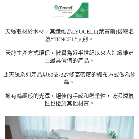
天絲取材於木材，其纖維為LYOCELL(萊賽爾)後取名
為“TENCEL”天絲。
天絲生產方式環保，被譽為近半世紀以來人造纖維史
上最具價值的產品。
此天絲系列產品以60支/327條高密度的織布方式做為組
織。
擁有絲綢般的光澤，絕佳的手感和懸垂性，吸濕透氣
性也優於其他材質。