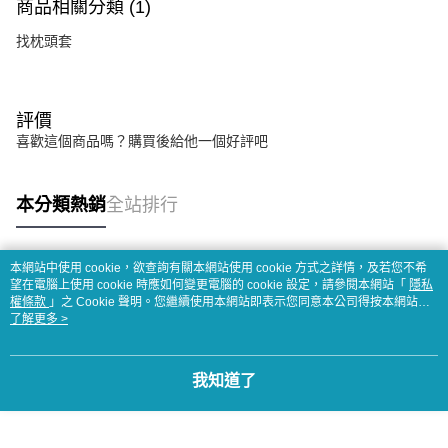
商品相關分類 (1)
找枕頭套
評價
喜歡這個商品嗎？購買後給他一個好評吧
本分類熱銷
全站排行
本網站中使用 cookie，欲查詢有關本網站使用 cookie 方式之詳情，及若您不希
熱門標籤
望在電腦上使用 cookie 時應如何變更電腦的 cookie 設定，請參閱本網站「
隱私
權條款
」之 Cookie 聲明。您繼續使用本網站即表示您同意本公司得按本網站使
用條款之 Cookie 聲明使用 cookie。
了解更多 >
我知道了