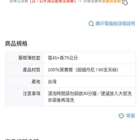
顯示電腦版詳細說明
商品規格
壓框薄枕套
寬45×長75公分
產品材質
100％萊賽爾（超細丹尼 / 60支天絲）
產地
台灣
注意事項
浸泡時間請勿超過30分鐘／建議放入大型洗
衣袋後再清洗
客服