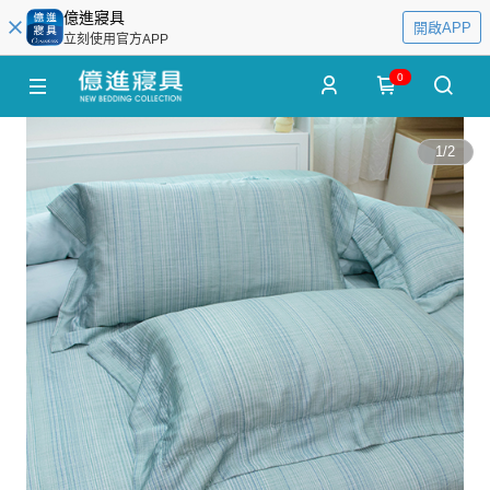
億進寢具
開啟APP
立刻使用官方APP
0
1
/
2