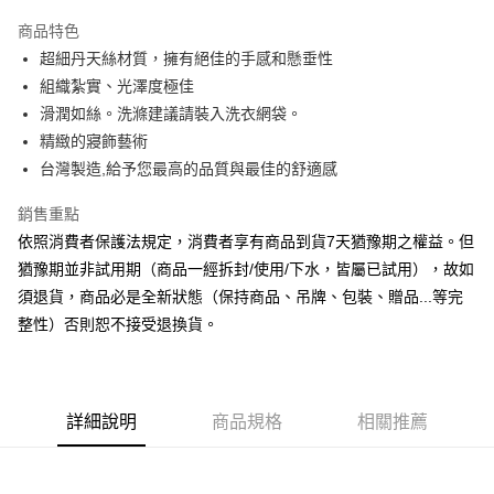
3 期 0 利率 每期
NT$493
21家銀行
商品特色
6 期 0 利率 每期
NT$246
21家銀行
合作金庫商業銀行
第一商業銀行
超細丹天絲材質，擁有絕佳的手感和懸垂性
華南商業銀行
彰化商業銀行
合作金庫商業銀行
第一商業銀行
LINE Pay
組織紮實、光澤度極佳
上海商業儲蓄銀行
台北富邦商業銀行
華南商業銀行
彰化商業銀行
國泰世華商業銀行
兆豐國際商業銀行
滑潤如絲。洗滌建議請裝入洗衣網袋。
Apple Pay
上海商業儲蓄銀行
台北富邦商業銀行
臺灣中小企業銀行
台中商業銀行
精緻的寢飾藝術
國泰世華商業銀行
兆豐國際商業銀行
匯豐（台灣）商業銀行
華泰商業銀行
悠遊付
臺灣中小企業銀行
台中商業銀行
台灣製造,給予您最高的品質與最佳的舒適感
聯邦商業銀行
遠東國際商業銀行
匯豐（台灣）商業銀行
華泰商業銀行
Google Pay
元大商業銀行
永豐商業銀行
銷售重點
聯邦商業銀行
遠東國際商業銀行
玉山商業銀行
星展（台灣）商業銀行
元大商業銀行
永豐商業銀行
依照消費者保護法規定，消費者享有商品到貨7天猶豫期之權益。但
ATM付款
台新國際商業銀行
中國信託商業銀行
玉山商業銀行
星展（台灣）商業銀行
猶豫期並非試用期（商品一經拆封/使用/下水，皆屬已試用），故如
台灣樂天信用卡公司
台新國際商業銀行
中國信託商業銀行
須退貨，商品必是全新狀態（保持商品、吊牌、包裝、贈品...等完
運送方式
台灣樂天信用卡公司
整性）否則恕不接受退換貨。
非床墊商品，一般宅配
每筆NT$150，滿NT$2,000(含以上)免運費
付款後門市自取(待系統通知後才可取貨)
詳細說明
商品規格
相關推薦
每筆NT$150，滿NT$1,399(含以上)免運費