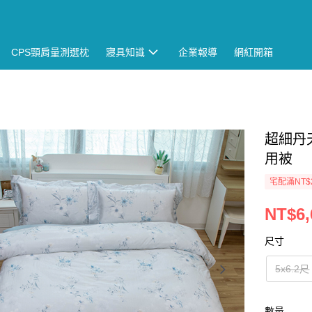
CPS頸肩量測選枕
寢具知識
企業報導
網紅開箱
超細丹
用被
宅配滿NT$
NT$6,
尺寸
5x6.2尺
數量