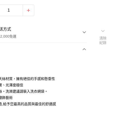
送方式
2,000免運
清除
紀錄
次付款
期付款
0 利率 每期
NT$2,213
21家銀行
天絲材質，擁有絕佳的手感和懸垂性
0 利率 每期
NT$1,106
21家銀行
庫商業銀行
第一商業銀行
實、光澤度極佳
業銀行
彰化商業銀行
絲。洗滌建議請裝入洗衣網袋。
庫商業銀行
第一商業銀行
業儲蓄銀行
台北富邦商業銀行
業銀行
彰化商業銀行
寢飾藝術
華商業銀行
兆豐國際商業銀行
業儲蓄銀行
台北富邦商業銀行
造,給予您最高的品質與最佳的舒適感
小企業銀行
台中商業銀行
華商業銀行
兆豐國際商業銀行
台灣）商業銀行
華泰商業銀行
小企業銀行
台中商業銀行