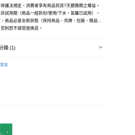
業銀行
遠東國際商業銀行
者保護法規定，消費者享有商品到貨7天猶豫期之權益。
台灣）商業銀行
華泰商業銀行
y
業銀行
永豐商業銀行
業銀行
遠東國際商業銀行
非試用期（商品一經拆封/使用/下水，皆屬已試用），
業銀行
星展（台灣）商業銀行
業銀行
永豐商業銀行
，商品必是全新狀態（保持商品、吊牌、包裝、贈品...
際商業銀行
中國信託商業銀行
業銀行
星展（台灣）商業銀行
）否則恕不接受退換貨。
天信用卡公司
際商業銀行
中國信託商業銀行
天信用卡公司
類 (1)
品，一般宅配
50，滿NT$2,000(含以上)免運費
用被組
客服
自取(待系統通知後才可取貨)
50，滿NT$1,399(含以上)免運費