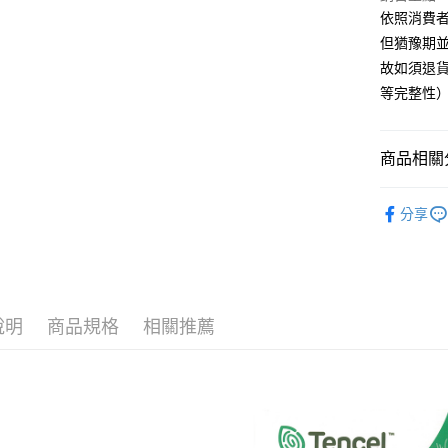
聯邦商
依照消費
匯豐（
Google Pa
元大商
聯邦商
但猶豫期並
玉山商
元大商
ATM付款
故如須退貨
台新國
玉山商
等完整性
台灣樂
台新國
台灣樂
運送方式
商品相關分
非床墊商
每筆NT$1
找床包兩
分享
付款後門市
每筆NT$1
說明
商品規格
相關推薦