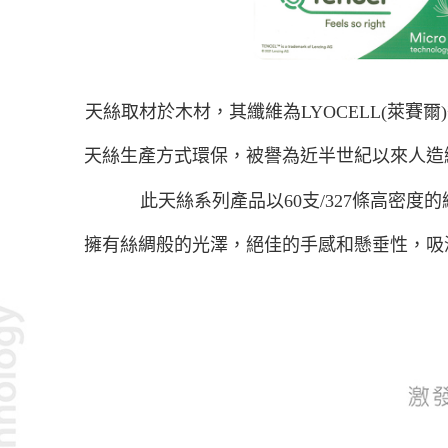
天絲取材於木材，其纖維為LYOCELL(萊賽爾)
天絲生產方式環保，被譽為近半世紀以來人造
此天絲系列產品以60支/327條高密度
擁有絲綢般的光澤，絕佳的手感和懸垂性，吸