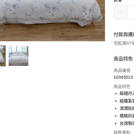
付款與運
宅配滿NT$
付款方式
商品特色
信用卡一
商品編號
10343013
信用卡分
商品特色
3 期 
超細丹
6 期 
合作金
組織紮
華南商
滑潤如
合作金
LINE Pay
上海商
華南商
精緻的
國泰世
Apple Pay
上海商
台灣製
臺灣中
國泰世
匯豐（
悠遊付
銷售重點
臺灣中