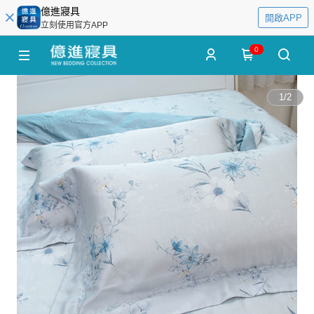
億進寢具
開啟APP
立刻使用官方APP
0
1
/
2