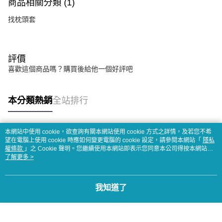
商品相關分類 (1)
找枕頭套
評價
喜歡這個商品嗎？購買後給他一個好評吧
本分類熱銷
全站排行
本網站中使用 cookie，欲查詢有關本網站使用 cookie 方式之詳情，及若您不希
熱門標籤
望在電腦上使用 cookie 時應如何變更電腦的 cookie 設定，請參閱本網站「
隱私
權條款
」之 Cookie 聲明。您繼續使用本網站即表示您同意本公司得按本網站使
用條款之 Cookie 聲明使用 cookie。
了解更多 >
我知道了