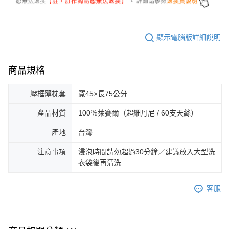
顯示電腦版詳細說明
商品規格
壓框薄枕套
寬45×長75公分
產品材質
100％萊賽爾（超細丹尼 / 60支天絲）
產地
台灣
注意事項
浸泡時間請勿超過30分鐘／建議放入大型洗
衣袋後再清洗
客服