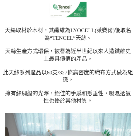
天絲取材於木材，其纖維為LYOCELL(萊賽爾)後取名
為“TENCEL”天絲。
天絲生產方式環保，被譽為近半世紀以來人造纖維史
上最具價值的產品。
此天絲系列產品以60支/327條高密度的織布方式做為組
織。
擁有絲綢般的光澤，絕佳的手感和懸垂性，吸濕透氣
性也優於其他材質。