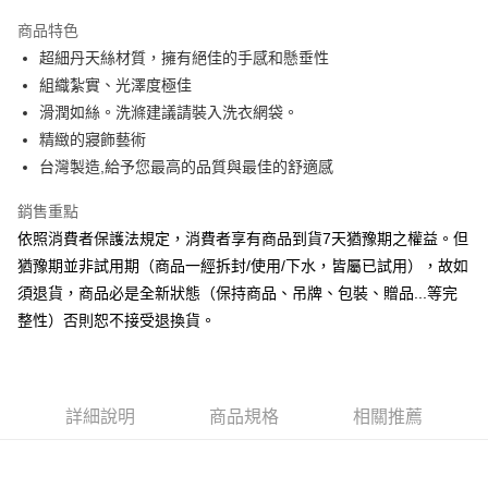
3 期 0 利率 每期
NT$493
21家銀行
商品特色
6 期 0 利率 每期
NT$246
21家銀行
合作金庫商業銀行
第一商業銀行
超細丹天絲材質，擁有絕佳的手感和懸垂性
華南商業銀行
彰化商業銀行
合作金庫商業銀行
第一商業銀行
LINE Pay
組織紮實、光澤度極佳
上海商業儲蓄銀行
台北富邦商業銀行
華南商業銀行
彰化商業銀行
國泰世華商業銀行
兆豐國際商業銀行
滑潤如絲。洗滌建議請裝入洗衣網袋。
Apple Pay
上海商業儲蓄銀行
台北富邦商業銀行
臺灣中小企業銀行
台中商業銀行
精緻的寢飾藝術
國泰世華商業銀行
兆豐國際商業銀行
匯豐（台灣）商業銀行
華泰商業銀行
悠遊付
臺灣中小企業銀行
台中商業銀行
台灣製造,給予您最高的品質與最佳的舒適感
聯邦商業銀行
遠東國際商業銀行
匯豐（台灣）商業銀行
華泰商業銀行
Google Pay
元大商業銀行
永豐商業銀行
銷售重點
聯邦商業銀行
遠東國際商業銀行
玉山商業銀行
星展（台灣）商業銀行
元大商業銀行
永豐商業銀行
依照消費者保護法規定，消費者享有商品到貨7天猶豫期之權益。但
ATM付款
台新國際商業銀行
中國信託商業銀行
玉山商業銀行
星展（台灣）商業銀行
猶豫期並非試用期（商品一經拆封/使用/下水，皆屬已試用），故如
台灣樂天信用卡公司
台新國際商業銀行
中國信託商業銀行
須退貨，商品必是全新狀態（保持商品、吊牌、包裝、贈品...等完
運送方式
台灣樂天信用卡公司
整性）否則恕不接受退換貨。
非床墊商品，一般宅配
每筆NT$150，滿NT$2,000(含以上)免運費
付款後門市自取(待系統通知後才可取貨)
詳細說明
商品規格
相關推薦
每筆NT$150，滿NT$1,399(含以上)免運費