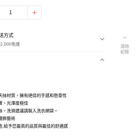
送方式
2,000免運
清除
紀錄
次付款
期付款
0 利率 每期
NT$2,213
21家銀行
天絲材質，擁有絕佳的手感和懸垂性
0 利率 每期
NT$1,106
21家銀行
庫商業銀行
第一商業銀行
實、光澤度極佳
業銀行
彰化商業銀行
絲。洗滌建議請裝入洗衣網袋。
庫商業銀行
第一商業銀行
業儲蓄銀行
台北富邦商業銀行
業銀行
彰化商業銀行
寢飾藝術
華商業銀行
兆豐國際商業銀行
業儲蓄銀行
台北富邦商業銀行
造,給予您最高的品質與最佳的舒適感
小企業銀行
台中商業銀行
華商業銀行
兆豐國際商業銀行
台灣）商業銀行
華泰商業銀行
小企業銀行
台中商業銀行