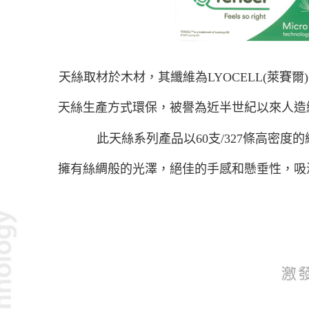
天絲取材於木材，其纖維為LYOCELL(萊賽爾)
天絲生產方式環保，被譽為近半世紀以來人造
此天絲系列產品以60支/327條高密度
擁有絲綢般的光澤，絕佳的手感和懸垂性，吸