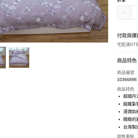
付款與運
宅配滿NT$
付款方式
商品特色
信用卡一
商品編號
10366896
信用卡分
商品特色
3 期 
超細丹
6 期 
合作金
組織紮
華南商
滑潤如
合作金
LINE Pay
上海商
華南商
精緻的
國泰世
Apple Pay
上海商
台灣製
臺灣中
國泰世
匯豐（
悠遊付
銷售重點
臺灣中