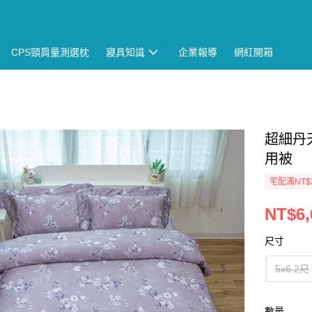
CPS頸肩量測選枕
寢具知識
企業報導
網紅開箱
超細丹
用被
宅配滿NT$
NT$6,
尺寸
5x6.2尺
數量