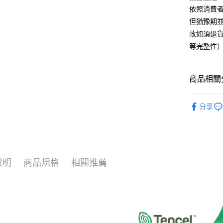
聯邦商
依照消費
匯豐（
Google Pa
元大商
聯邦商
但猶豫期並
玉山商
元大商
ATM付款
故如須退貨
台新國
玉山商
等完整性
台灣樂
台新國
台灣樂
運送方式
商品相關分
非床墊商
每筆NT$1
找床包兩
分享
付款後門市
每筆NT$1
說明
商品規格
相關推薦