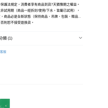
業銀行
遠東國際商業銀行
者保護法規定，消費者享有商品到貨7天猶豫期之權益。
台灣）商業銀行
華泰商業銀行
y
業銀行
永豐商業銀行
業銀行
遠東國際商業銀行
非試用期（商品一經拆封/使用/下水，皆屬已試用），
業銀行
星展（台灣）商業銀行
業銀行
永豐商業銀行
，商品必是全新狀態（保持商品、吊牌、包裝、贈品...
際商業銀行
中國信託商業銀行
業銀行
星展（台灣）商業銀行
）否則恕不接受退換貨。
天信用卡公司
際商業銀行
中國信託商業銀行
天信用卡公司
類 (1)
品，一般宅配
50，滿NT$2,000(含以上)免運費
用被組
客服
自取(待系統通知後才可取貨)
50，滿NT$1,399(含以上)免運費