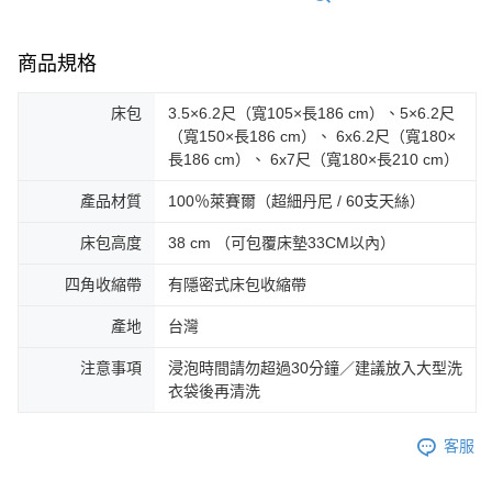
商品規格
床包
3.5×6.2尺（寬105×長186 cm）、5×6.2尺
（寬150×長186 cm）、 6x6.2尺（寬180×
長186 cm）、 6x7尺（寬180×長210 cm）
產品材質
100％萊賽爾（超細丹尼 / 60支天絲）
床包高度
38 cm （可包覆床墊33CM以內）
四角收縮帶
有隱密式床包收縮帶
產地
台灣
注意事項
浸泡時間請勿超過30分鐘／建議放入大型洗
衣袋後再清洗
客服