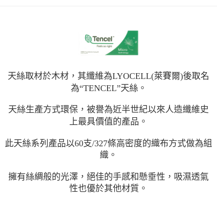
每筆NT$150，滿NT$1,399(含以上)免運費
天絲取材於木材，其纖維為LYOCELL(萊賽爾)後取名
為“TENCEL”天絲。
天絲生產方式環保，被譽為近半世紀以來人造纖維史
上最具價值的產品。
此天絲系列產品以60支/327條高密度的織布方式做為組
織。
擁有絲綢般的光澤，絕佳的手感和懸垂性，吸濕透氣
性也優於其他材質。