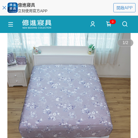
億進寢具
開啟APP
立刻使用官方APP
0
1
/
2