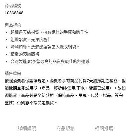
商品編號
信用卡分期付款
10368848
3 期 0 利率 每期
NT$526
21家銀行
商品特色
6 期 0 利率 每期
NT$263
21家銀行
合作金庫商業銀行
第一商業銀行
超細丹天絲材質，擁有絕佳的手感和懸垂性
華南商業銀行
彰化商業銀行
合作金庫商業銀行
第一商業銀行
LINE Pay
組織紮實、光澤度極佳
上海商業儲蓄銀行
台北富邦商業銀行
華南商業銀行
彰化商業銀行
國泰世華商業銀行
兆豐國際商業銀行
滑潤如絲。洗滌建議請裝入洗衣網袋。
Apple Pay
上海商業儲蓄銀行
台北富邦商業銀行
臺灣中小企業銀行
台中商業銀行
精緻的寢飾藝術
國泰世華商業銀行
兆豐國際商業銀行
匯豐（台灣）商業銀行
華泰商業銀行
悠遊付
臺灣中小企業銀行
台中商業銀行
台灣製造,給予您最高的品質與最佳的舒適感
聯邦商業銀行
遠東國際商業銀行
匯豐（台灣）商業銀行
華泰商業銀行
Google Pay
元大商業銀行
永豐商業銀行
銷售重點
聯邦商業銀行
遠東國際商業銀行
玉山商業銀行
星展（台灣）商業銀行
元大商業銀行
永豐商業銀行
依照消費者保護法規定，消費者享有商品到貨7天猶豫期之權益。但
ATM付款
台新國際商業銀行
中國信託商業銀行
玉山商業銀行
星展（台灣）商業銀行
猶豫期並非試用期（商品一經拆封/使用/下水，皆屬已試用），故如
台灣樂天信用卡公司
台新國際商業銀行
中國信託商業銀行
須退貨，商品必是全新狀態（保持商品、吊牌、包裝、贈品...等完
運送方式
台灣樂天信用卡公司
整性）否則恕不接受退換貨。
非床墊商品，一般宅配
每筆NT$150，滿NT$2,000(含以上)免運費
付款後門市自取(待系統通知後才可取貨)
詳細說明
商品規格
相關推薦