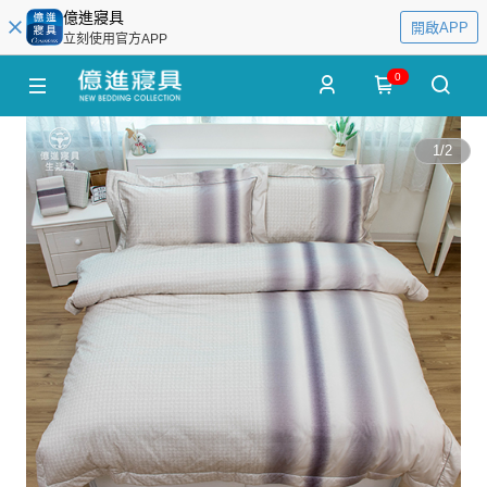
億進寢具
開啟APP
立刻使用官方APP
0
1
/
2