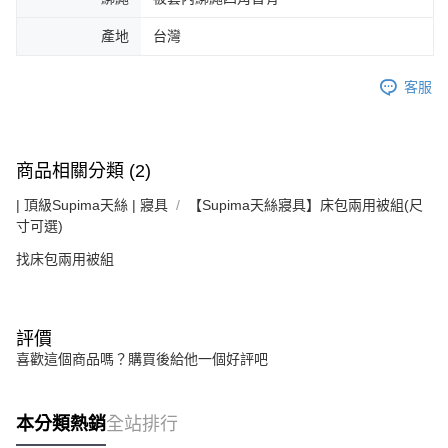
產地
台灣
客服
商品相關分類 (2)
| 頂級Supima天絲 | 寢具
【Supima天絲寢具】床包兩用被組(尺
寸可選)
找床包兩用被組
評價
喜歡這個商品嗎？購買後給他一個好評吧
本分類熱銷
全站排行