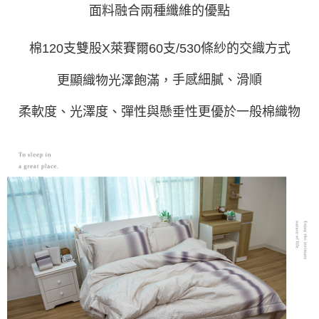
面料融合兩種纖維的優點
棉120支雙股X萊賽爾60支/530條紗的交織方式
手感細膩、滑順
更顯織物光澤飽滿，
柔軟度、光澤度、彈性與懸垂性更優於一般棉織物