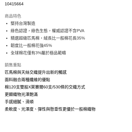
信用卡分期付款
10415664
3 期 0 利率 每期
NT$2,946
21家銀行
商品特色
6 期 0 利率 每期
NT$1,473
21家銀行
合作金庫商業銀行
第一商業銀行
堅持台灣製造
華南商業銀行
彰化商業銀行
合作金庫商業銀行
第一商業銀行
LINE Pay
綠色認證，綠色生態，權威認證不含PVA
上海商業儲蓄銀行
台北富邦商業銀行
華南商業銀行
彰化商業銀行
國泰世華商業銀行
兆豐國際商業銀行
精選超級匹馬棉，絨長比一般棉花長35%
Apple Pay
上海商業儲蓄銀行
台北富邦商業銀行
臺灣中小企業銀行
台中商業銀行
韌度比一般棉花強45%
國泰世華商業銀行
兆豐國際商業銀行
匯豐（台灣）商業銀行
華泰商業銀行
悠遊付
臺灣中小企業銀行
台中商業銀行
全球棉花僅有3%屬於極品範疇
聯邦商業銀行
遠東國際商業銀行
匯豐（台灣）商業銀行
華泰商業銀行
Google Pay
元大商業銀行
永豐商業銀行
銷售重點
聯邦商業銀行
遠東國際商業銀行
玉山商業銀行
星展（台灣）商業銀行
元大商業銀行
永豐商業銀行
匹馬棉與天絲交織提升出新的觸感
ATM付款
台新國際商業銀行
中國信託商業銀行
玉山商業銀行
星展（台灣）商業銀行
面料融合兩種纖維的優點
台灣樂天信用卡公司
台新國際商業銀行
中國信託商業銀行
棉120支雙股X萊賽爾60支/530條的交織方式
運送方式
台灣樂天信用卡公司
更顯織物光澤飽滿
非床墊商品，一般宅配
手感細膩、滑順
每筆NT$150，滿NT$2,000(含以上)免運費
柔軟度、光澤度、彈性與懸垂性更優於一般棉織物
付款後門市自取(待系統通知後才可取貨)
每筆NT$150，滿NT$1,399(含以上)免運費