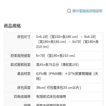
顯示電腦版詳細說明
商品規格
床包尺寸
5×6.2尺（寬150×長186 cm）、 6x6.2尺
（寬180×長186 cm）、 6x7尺（寬180×長
210 cm）
舒柔兩用被套
6×7尺（寬180×長210 cm）
歐式壓框枕套
寬45×長75公分（薄枕套1付）
產品材質
63％棉（PIMA棉）＋37％萊賽爾纖線（天
絲）
床包高度
38cm( 可包覆床包33 cm以內 )
四角收縮帶
有隱密式床包收縮帶
綁繩
被套內綁繩四角皆有