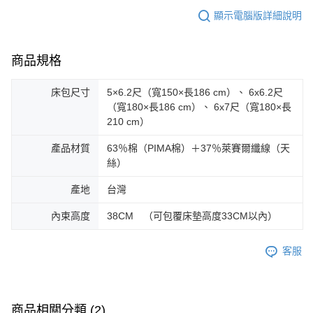
顯示電腦版詳細說明
商品規格
床包尺寸
5×6.2尺（寬150×長186 cm）、 6x6.2尺
（寬180×長186 cm）、 6x7尺（寬180×長
210 cm）
產品材質
63％棉（PIMA棉）＋37％萊賽爾纖線（天
絲）
產地
台灣
內束高度
38CM （可包覆床墊高度33CM以內）
客服
商品相關分類 (2)