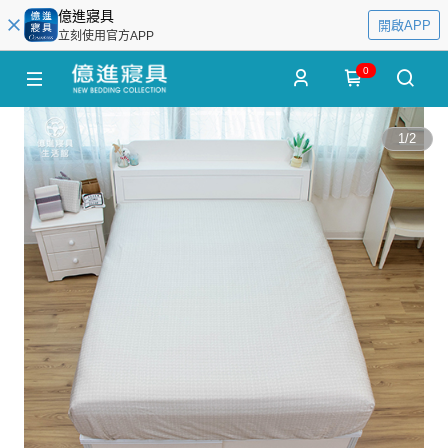
億進寢具
開啟APP
立刻使用官方APP
0
1
/
2