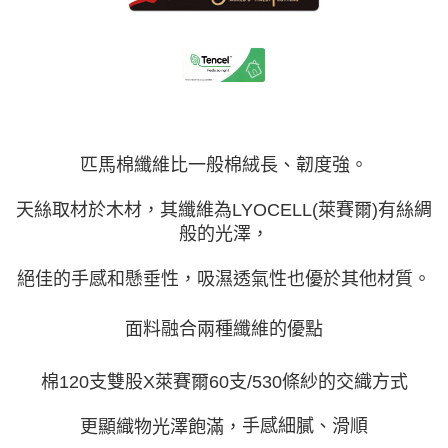
付款後門市自取(待系統通知後才可取貨)
每筆NT$150，滿NT$1,399(含以上)免運費
匹馬棉纖維比一般棉絨長、韌度強。
天絲取材於木材，其纖維為LYOCELL(萊賽爾)有絲綢
般的光澤，
絕佳的手感和懸垂性，吸濕透氣性也優於其他材質。
面料融合兩種纖維的優點
棉120支雙股X萊賽爾60支/530條紗的交織方式
手感細膩、滑順
更顯織物光澤飽滿，