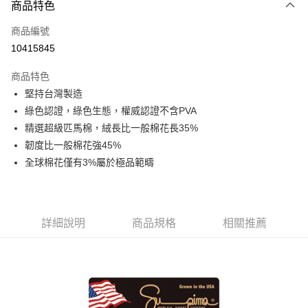
商品特色
信用卡一次付款
商品編號
信用卡分期付款
10415845
3 期 0 利率 每期
NT$793
21家銀行
商品特色
6 期 0 利率 每期
NT$396
21家銀行
合作金庫商業銀行
第一商業銀行
堅持台灣製造
華南商業銀行
彰化商業銀行
合作金庫商業銀行
第一商業銀行
LINE Pay
綠色認證，綠色生態，權威認證不含PVA
上海商業儲蓄銀行
台北富邦商業銀行
華南商業銀行
彰化商業銀行
國泰世華商業銀行
兆豐國際商業銀行
精選超級匹馬棉，絨長比一般棉花長35%
Apple Pay
上海商業儲蓄銀行
台北富邦商業銀行
臺灣中小企業銀行
台中商業銀行
韌度比一般棉花強45%
國泰世華商業銀行
兆豐國際商業銀行
匯豐（台灣）商業銀行
華泰商業銀行
悠遊付
臺灣中小企業銀行
台中商業銀行
全球棉花僅有3%屬於極品範疇
聯邦商業銀行
遠東國際商業銀行
匯豐（台灣）商業銀行
華泰商業銀行
Google Pay
元大商業銀行
永豐商業銀行
聯邦商業銀行
遠東國際商業銀行
玉山商業銀行
星展（台灣）商業銀行
元大商業銀行
永豐商業銀行
ATM付款
台新國際商業銀行
中國信託商業銀行
玉山商業銀行
星展（台灣）商業銀行
詳細說明
商品規格
相關推薦
台灣樂天信用卡公司
台新國際商業銀行
中國信託商業銀行
運送方式
台灣樂天信用卡公司
非床墊商品，一般宅配
每筆NT$150，滿NT$2,000(含以上)免運費