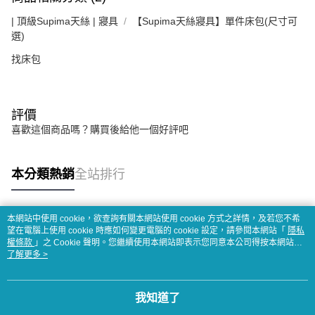
| 頂級Supima天絲 | 寢具
【Supima天絲寢具】單件床包(尺寸可
選)
找床包
評價
喜歡這個商品嗎？購買後給他一個好評吧
本分類熱銷
全站排行
本網站中使用 cookie，欲查詢有關本網站使用 cookie 方式之詳情，及若您不希
熱門標籤
望在電腦上使用 cookie 時應如何變更電腦的 cookie 設定，請參閱本網站「
隱私
權條款
」之 Cookie 聲明。您繼續使用本網站即表示您同意本公司得按本網站使
用條款之 Cookie 聲明使用 cookie。
了解更多 >
我知道了