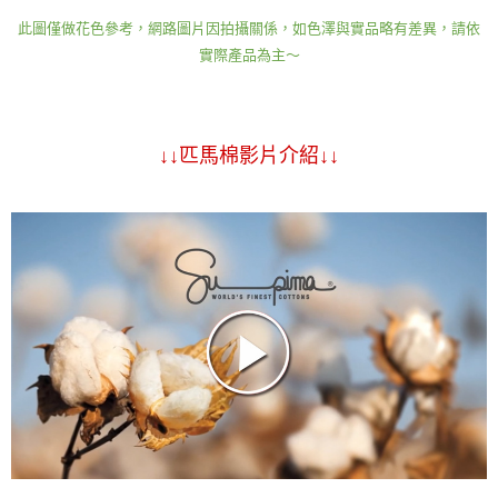
此圖僅做花色參考，網路圖片因拍攝關係，如色澤與實品略有差異，請依
實際產品為主～
↓↓匹馬棉影片介紹↓↓