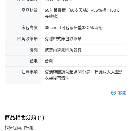
產品材質
65％萊賽爾（60支天絲）+35％棉 （60支
長絨棉）
床包高度
38 cm （可包覆床墊33CM以內）
四角收縮帶
有隱密式床包收縮帶
綁繩
被套內綁繩四角皆有
產地
台灣
注意事項
浸泡時間請勿超過30分鐘／建議放入大型洗
衣袋後再清洗
客服
商品相關分類 (1)
找床包兩用被組