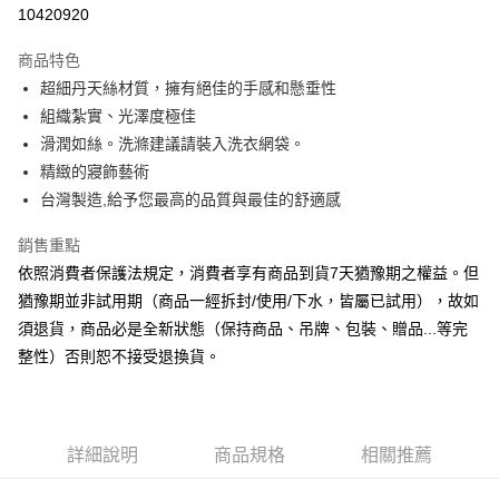
信用卡分期付款
10420920
3 期 0 利率 每期
NT$2,013
21家銀行
商品特色
6 期 0 利率 每期
NT$1,006
21家銀行
合作金庫商業銀行
第一商業銀行
超細丹天絲材質，擁有絕佳的手感和懸垂性
華南商業銀行
彰化商業銀行
合作金庫商業銀行
第一商業銀行
LINE Pay
組織紮實、光澤度極佳
上海商業儲蓄銀行
台北富邦商業銀行
華南商業銀行
彰化商業銀行
國泰世華商業銀行
兆豐國際商業銀行
滑潤如絲。洗滌建議請裝入洗衣網袋。
Apple Pay
上海商業儲蓄銀行
台北富邦商業銀行
臺灣中小企業銀行
台中商業銀行
精緻的寢飾藝術
國泰世華商業銀行
兆豐國際商業銀行
匯豐（台灣）商業銀行
華泰商業銀行
悠遊付
臺灣中小企業銀行
台中商業銀行
台灣製造,給予您最高的品質與最佳的舒適感
聯邦商業銀行
遠東國際商業銀行
匯豐（台灣）商業銀行
華泰商業銀行
Google Pay
元大商業銀行
永豐商業銀行
銷售重點
聯邦商業銀行
遠東國際商業銀行
玉山商業銀行
星展（台灣）商業銀行
元大商業銀行
永豐商業銀行
依照消費者保護法規定，消費者享有商品到貨7天猶豫期之權益。但
ATM付款
台新國際商業銀行
中國信託商業銀行
玉山商業銀行
星展（台灣）商業銀行
猶豫期並非試用期（商品一經拆封/使用/下水，皆屬已試用），故如
台灣樂天信用卡公司
台新國際商業銀行
中國信託商業銀行
須退貨，商品必是全新狀態（保持商品、吊牌、包裝、贈品...等完
運送方式
台灣樂天信用卡公司
整性）否則恕不接受退換貨。
非床墊商品，一般宅配
每筆NT$150，滿NT$2,000(含以上)免運費
付款後門市自取(待系統通知後才可取貨)
詳細說明
商品規格
相關推薦
每筆NT$150，滿NT$1,399(含以上)免運費