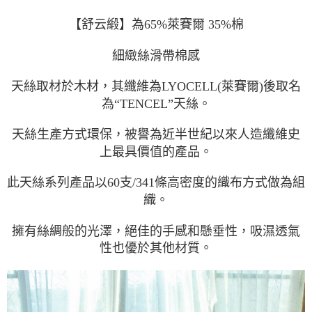
【
舒云緞】為65%萊賽爾 35%棉
細緻絲滑帶棉感
天絲取材於木材，其纖維為LYOCELL(萊賽爾)後取名
為“TENCEL”天絲。
天絲生產方式環保，被譽為近半世紀以來人造纖維史
上最具價值的產品。
此天絲系列產品以60支/341條高密度的織布方式做為組
織。
擁有絲綢般的光澤，絕佳的手感和懸垂性，吸濕透氣
性也優於其他材質。