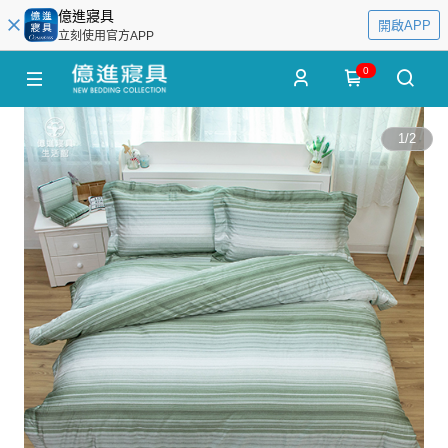
億進寢具
開啟APP
立刻使用官方APP
0
1
/
2