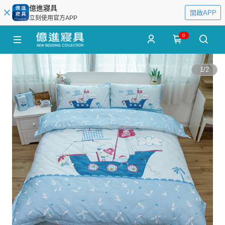
億進寢具
開啟APP
立刻使用官方APP
0
1
/
2