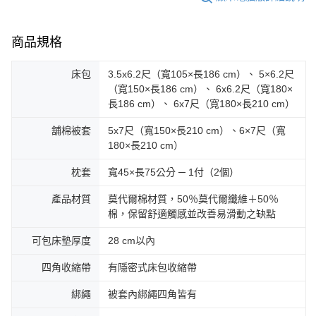
商品規格
床包
3.5x6.2尺（寬105×長186 cm）、 5×6.2尺
（寬150×長186 cm）、 6x6.2尺（寬180×
長186 cm）、 6x7尺（寬180×長210 cm）
舖棉被套
5x7尺（寬150×長210 cm）、6×7尺（寬
180×長210 cm）
枕套
寬45×長75公分 ─ 1付（2個）
產品材質
莫代爾棉材質，50％莫代爾纖維＋50％
棉，保留舒適觸感並改善易滑動之缺點
可包床墊厚度
28 cm以內
四角收縮帶
有隱密式床包收縮帶
綁繩
被套內綁繩四角皆有