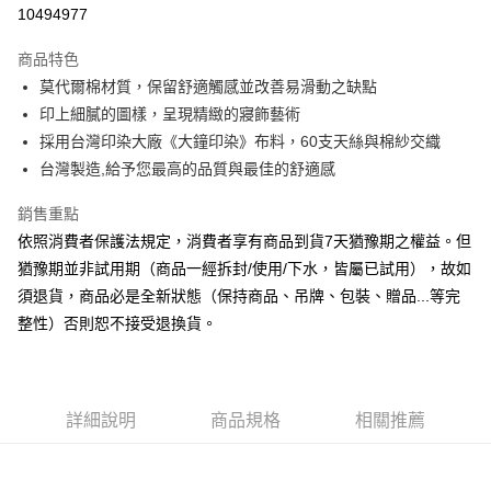
信用卡分期付款
10494977
3 期 0 利率 每期
NT$1,383
21家銀行
商品特色
6 期 0 利率 每期
NT$691
21家銀行
合作金庫商業銀行
第一商業銀行
莫代爾棉材質，保留舒適觸感並改善易滑動之缺點
華南商業銀行
彰化商業銀行
合作金庫商業銀行
第一商業銀行
LINE Pay
印上細膩的圖樣，呈現精緻的寢飾藝術
上海商業儲蓄銀行
台北富邦商業銀行
華南商業銀行
彰化商業銀行
國泰世華商業銀行
兆豐國際商業銀行
採用台灣印染大廠《大鐘印染》布料，60支天絲與棉紗交織
Apple Pay
上海商業儲蓄銀行
台北富邦商業銀行
臺灣中小企業銀行
台中商業銀行
台灣製造,給予您最高的品質與最佳的舒適感
國泰世華商業銀行
兆豐國際商業銀行
匯豐（台灣）商業銀行
華泰商業銀行
悠遊付
臺灣中小企業銀行
台中商業銀行
聯邦商業銀行
遠東國際商業銀行
銷售重點
匯豐（台灣）商業銀行
華泰商業銀行
Google Pay
元大商業銀行
永豐商業銀行
依照消費者保護法規定，消費者享有商品到貨7天猶豫期之權益。但
聯邦商業銀行
遠東國際商業銀行
玉山商業銀行
星展（台灣）商業銀行
元大商業銀行
永豐商業銀行
猶豫期並非試用期（商品一經拆封/使用/下水，皆屬已試用），故如
ATM付款
台新國際商業銀行
中國信託商業銀行
玉山商業銀行
星展（台灣）商業銀行
須退貨，商品必是全新狀態（保持商品、吊牌、包裝、贈品...等完
台灣樂天信用卡公司
台新國際商業銀行
中國信託商業銀行
整性）否則恕不接受退換貨。
運送方式
台灣樂天信用卡公司
非床墊商品，一般宅配
每筆NT$150，滿NT$2,000(含以上)免運費
詳細說明
商品規格
相關推薦
付款後門市自取(待系統通知後才可取貨)
每筆NT$150，滿NT$1,399(含以上)免運費