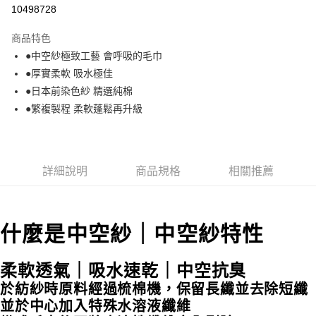
信用卡分期付款
10498728
3 期 0 利率 每期
NT$25
21家銀行
商品特色
6 期 0 利率 每期
NT$12
21家銀行
合作金庫商業銀行
第一商業銀行
●中空紗極致工藝 會呼吸的毛巾
華南商業銀行
彰化商業銀行
合作金庫商業銀行
第一商業銀行
LINE Pay
●厚實柔軟 吸水極佳
上海商業儲蓄銀行
台北富邦商業銀行
華南商業銀行
彰化商業銀行
國泰世華商業銀行
兆豐國際商業銀行
●日本前染色紗 精選純棉
Apple Pay
上海商業儲蓄銀行
台北富邦商業銀行
臺灣中小企業銀行
台中商業銀行
●繁複製程 柔軟蓬鬆再升級
國泰世華商業銀行
兆豐國際商業銀行
匯豐（台灣）商業銀行
華泰商業銀行
悠遊付
臺灣中小企業銀行
台中商業銀行
聯邦商業銀行
遠東國際商業銀行
匯豐（台灣）商業銀行
華泰商業銀行
Google Pay
元大商業銀行
永豐商業銀行
聯邦商業銀行
遠東國際商業銀行
玉山商業銀行
星展（台灣）商業銀行
元大商業銀行
永豐商業銀行
詳細說明
商品規格
相關推薦
ATM付款
台新國際商業銀行
中國信託商業銀行
玉山商業銀行
星展（台灣）商業銀行
台灣樂天信用卡公司
台新國際商業銀行
中國信託商業銀行
運送方式
台灣樂天信用卡公司
什麼是中空紗｜中空紗特性
非床墊商品，一般宅配
每筆NT$150，滿NT$2,000(含以上)免運費
柔軟透氣｜吸水速乾｜中空抗臭
付款後門市自取(待系統通知後才可取貨)
於紡紗時原料經過梳棉機，保留長纖並去除短纖
每筆NT$150，滿NT$1,399(含以上)免運費
並於中心加入特殊水溶液纖維