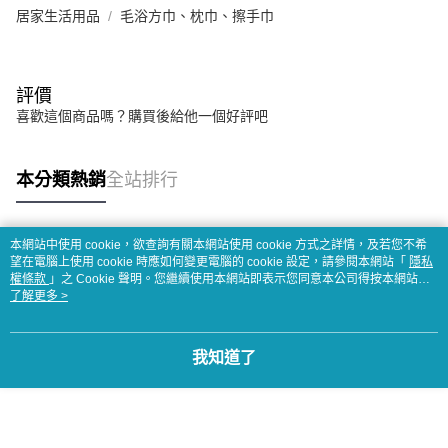
居家生活用品
毛浴方巾、枕巾、擦手巾
評價
喜歡這個商品嗎？購買後給他一個好評吧
本分類熱銷
全站排行
本網站中使用 cookie，欲查詢有關本網站使用 cookie 方式之詳情，及若您不希
熱門標籤
望在電腦上使用 cookie 時應如何變更電腦的 cookie 設定，請參閱本網站「
隱私
權條款
」之 Cookie 聲明。您繼續使用本網站即表示您同意本公司得按本網站使
用條款之 Cookie 聲明使用 cookie。
了解更多 >
我知道了