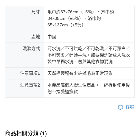
尺寸
毛巾約37x76cm（±5％）、方巾約
34x35cm（±5％）、浴巾約
65x137cm（±5％）
產地
中國
洗滌方式
可水洗／不可烘乾／不可乾洗／不可漂白／
不可熨燙／建議手洗，如要機洗請放入洗衣
袋中單獨水洗，勿與其他衣物混洗
注意事項1
天然棉製程有少許掉毛為正常現象
注意事項2
本產品屬個人衛生性商品，一經拆封使用後
恕不接受退換貨
客服
商品相關分類 (1)