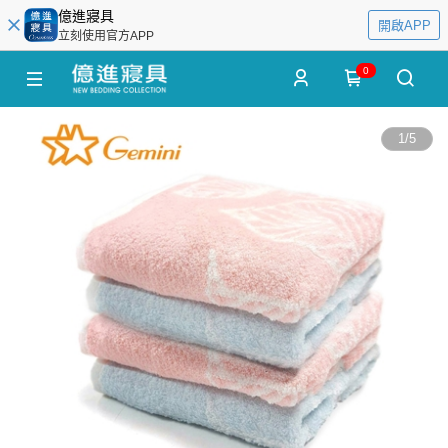
億進寢具
開啟APP
立刻使用官方APP
0
1
/
5