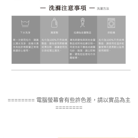
======== 電腦螢幕會有些許色差，請以實品為主
========