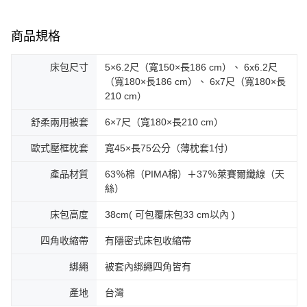
商品規格
床包尺寸
5×6.2尺（寬150×長186 cm）、 6x6.2尺
（寬180×長186 cm）、 6x7尺（寬180×長
210 cm）
舒柔兩用被套
6×7尺（寬180×長210 cm）
歐式壓框枕套
寬45×長75公分（薄枕套1付）
產品材質
63％棉（PIMA棉）＋37％萊賽爾纖線（天
絲）
床包高度
38cm( 可包覆床包33 cm以內 )
四角收縮帶
有隱密式床包收縮帶
綁繩
被套內綁繩四角皆有
產地
台灣