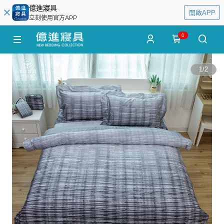
億進寢具
開啟APP
立刻使用官方APP
0
1
/
2