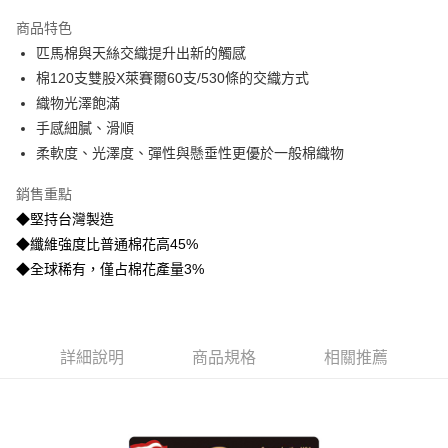
3 期 0 利率 每期
NT$2,946
21家銀行
商品特色
6 期 0 利率 每期
NT$1,473
21家銀行
合作金庫商業銀行
第一商業銀行
匹馬棉與天絲交織提升出新的觸感
華南商業銀行
彰化商業銀行
合作金庫商業銀行
第一商業銀行
LINE Pay
棉120支雙股X萊賽爾60支/530條的交織方式
上海商業儲蓄銀行
台北富邦商業銀行
華南商業銀行
彰化商業銀行
國泰世華商業銀行
兆豐國際商業銀行
織物光澤飽滿
Apple Pay
上海商業儲蓄銀行
台北富邦商業銀行
臺灣中小企業銀行
台中商業銀行
手感細膩、滑順
國泰世華商業銀行
兆豐國際商業銀行
匯豐（台灣）商業銀行
華泰商業銀行
悠遊付
臺灣中小企業銀行
台中商業銀行
柔軟度、光澤度、彈性與懸垂性更優於一般棉織物
聯邦商業銀行
遠東國際商業銀行
匯豐（台灣）商業銀行
華泰商業銀行
Google Pay
元大商業銀行
永豐商業銀行
銷售重點
聯邦商業銀行
遠東國際商業銀行
玉山商業銀行
星展（台灣）商業銀行
元大商業銀行
永豐商業銀行
◆堅持台灣製造
ATM付款
台新國際商業銀行
中國信託商業銀行
玉山商業銀行
星展（台灣）商業銀行
◆纖維強度比普通棉花高45%
台灣樂天信用卡公司
台新國際商業銀行
中國信託商業銀行
◆全球稀有，僅占棉花產量3%
運送方式
台灣樂天信用卡公司
非床墊商品，一般宅配
每筆NT$150，滿NT$2,000(含以上)免運費
詳細說明
商品規格
相關推薦
付款後門市自取(待系統通知後才可取貨)
每筆NT$150，滿NT$1,399(含以上)免運費