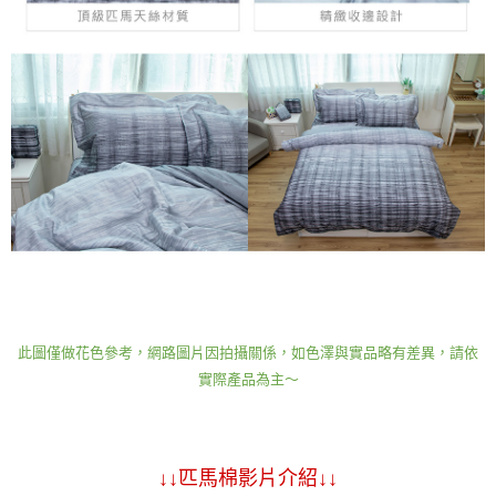
此圖僅做花色參考，網路圖片因拍攝關係，如色澤與實品略有差異，請依
實際產品為主～
↓↓匹馬棉影片介紹↓↓