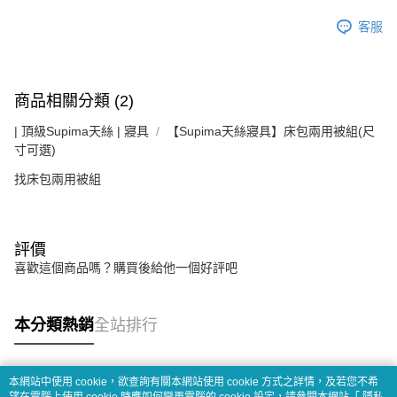
客服
商品相關分類 (2)
| 頂級Supima天絲 | 寢具
【Supima天絲寢具】床包兩用被組(尺
寸可選)
找床包兩用被組
評價
喜歡這個商品嗎？購買後給他一個好評吧
本分類熱銷
全站排行
本網站中使用 cookie，欲查詢有關本網站使用 cookie 方式之詳情，及若您不希
熱門標籤