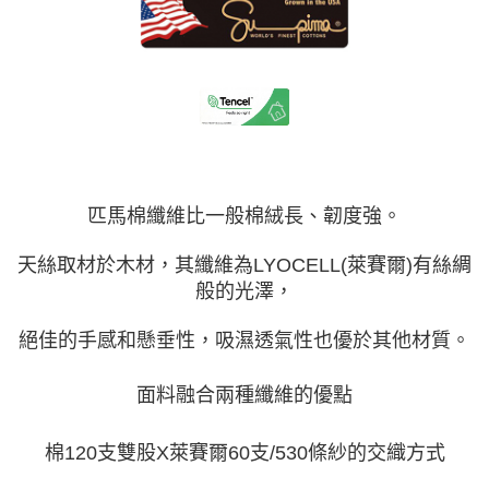
匹馬棉纖維比一般棉絨長、韌度強。
天絲取材於木材，其纖維為LYOCELL(萊賽爾)有絲綢
般的光澤，
絕佳的手感和懸垂性，吸濕透氣性也優於其他材質。
面料融合兩種纖維的優點
棉120支雙股X萊賽爾60支/530條紗的交織方式