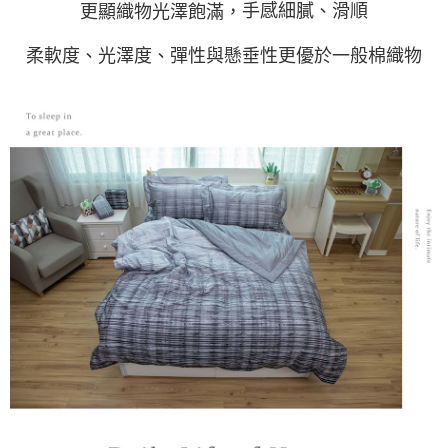
手感細膩、滑順
更顯織物光澤飽滿，
柔軟度、光澤度、彈性與懸垂性更優於一般棉織物