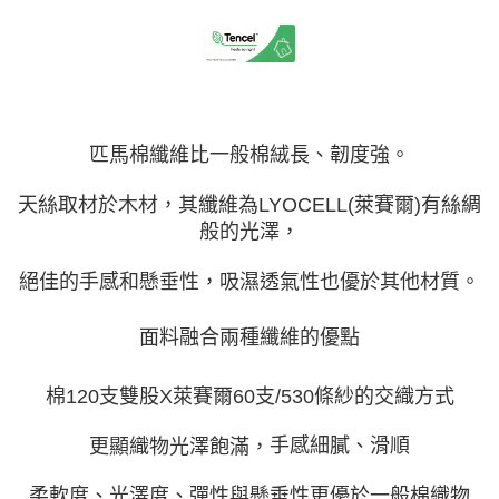
每筆NT$150，滿NT$1,399(含以上)免運費
匹馬棉纖維比一般棉絨長、韌度強。
天絲取材於木材，其纖維為LYOCELL(萊賽爾)有絲綢
般的光澤，
絕佳的手感和懸垂性，吸濕透氣性也優於其他材質。
面料融合兩種纖維的優點
棉120支雙股X萊賽爾60支/530條紗的交織方式
手感細膩、滑順
更顯織物光澤飽滿，
柔軟度、光澤度、彈性與懸垂性更優於一般棉織物