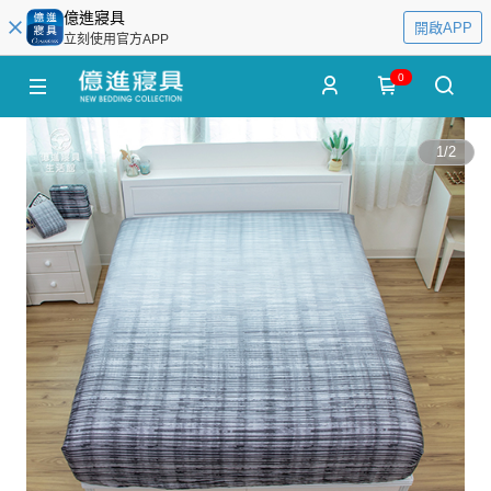
億進寢具
開啟APP
立刻使用官方APP
0
1
/
2