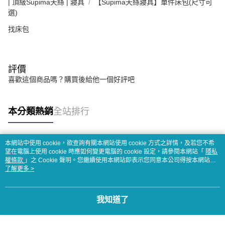
| 頂級Supima天絲 | 寢具
【Supima天絲寢具】單件床包(尺寸可
選)
找床包
評價
喜歡這個商品嗎？購買後給他一個好評吧
本分類熱銷
全站排行
本網站中使用 cookie，欲查詢有關本網站使用 cookie 方式之詳情，及若您不希
熱門標籤
望在電腦上使用 cookie 時應如何變更電腦的 cookie 設定，請參閱本網站「
隱私
權條款
」之 Cookie 聲明。您繼續使用本網站即表示您同意本公司得按本網站使
用條款之 Cookie 聲明使用 cookie。
了解更多 >
我知道了