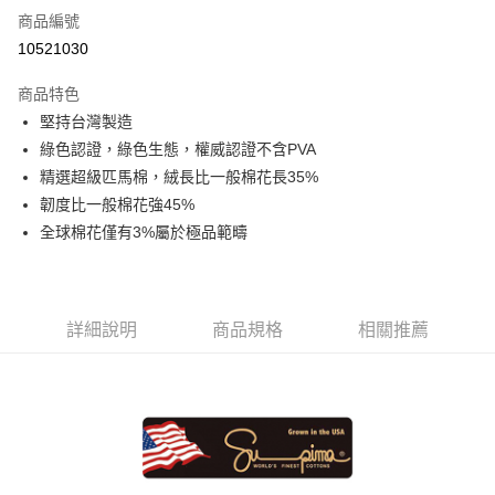
商品編號
信用卡分期付款
10521030
3 期 0 利率 每期
NT$693
21家銀行
商品特色
6 期 0 利率 每期
NT$346
21家銀行
合作金庫商業銀行
第一商業銀行
堅持台灣製造
華南商業銀行
彰化商業銀行
合作金庫商業銀行
第一商業銀行
LINE Pay
綠色認證，綠色生態，權威認證不含PVA
上海商業儲蓄銀行
台北富邦商業銀行
華南商業銀行
彰化商業銀行
國泰世華商業銀行
兆豐國際商業銀行
精選超級匹馬棉，絨長比一般棉花長35%
Apple Pay
上海商業儲蓄銀行
台北富邦商業銀行
臺灣中小企業銀行
台中商業銀行
韌度比一般棉花強45%
國泰世華商業銀行
兆豐國際商業銀行
匯豐（台灣）商業銀行
華泰商業銀行
悠遊付
臺灣中小企業銀行
台中商業銀行
全球棉花僅有3%屬於極品範疇
聯邦商業銀行
遠東國際商業銀行
匯豐（台灣）商業銀行
華泰商業銀行
Google Pay
元大商業銀行
永豐商業銀行
聯邦商業銀行
遠東國際商業銀行
玉山商業銀行
星展（台灣）商業銀行
元大商業銀行
永豐商業銀行
ATM付款
台新國際商業銀行
中國信託商業銀行
玉山商業銀行
星展（台灣）商業銀行
詳細說明
商品規格
相關推薦
台灣樂天信用卡公司
台新國際商業銀行
中國信託商業銀行
運送方式
台灣樂天信用卡公司
非床墊商品，一般宅配
每筆NT$150，滿NT$2,000(含以上)免運費
付款後門市自取(待系統通知後才可取貨)