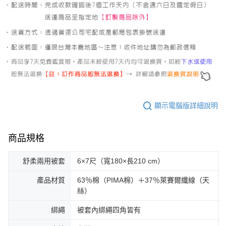
顯示電腦版詳細說明
商品規格
舒柔兩用被套
6×7尺（寬180×長210 cm）
產品材質
63％棉（PIMA棉）＋37％萊賽爾纖線（天
絲）
綁繩
被套內綁繩四角皆有