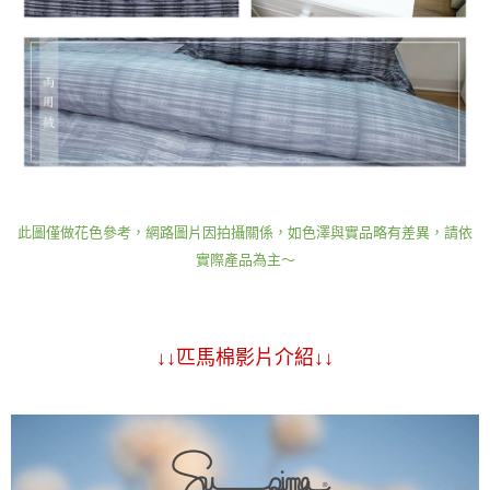
此圖僅做花色參考，網路圖片因拍攝關係，如色澤與實品略有差異，請依
實際產品為主～
↓↓匹馬棉影片介紹↓↓