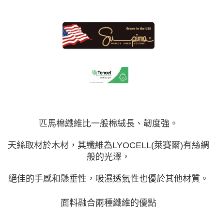
每筆NT$150，滿NT$1,399(含以上)免運費
匹馬棉纖維比一般棉絨長、韌度強。
天絲取材於木材，其纖維為LYOCELL(萊賽爾)有絲綢
般的光澤，
絕佳的手感和懸垂性，吸濕透氣性也優於其他材質。
面料融合兩種纖維的優點