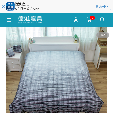
億進寢具
開啟APP
立刻使用官方APP
0
1
/
2