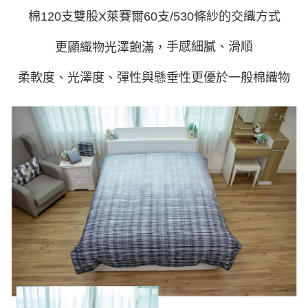
棉120支雙股X萊賽爾60支/530條紗的交織方式
手感細膩、滑順
更顯織物光澤飽滿，
柔軟度、光澤度、彈性與懸垂性更優於一般棉織物