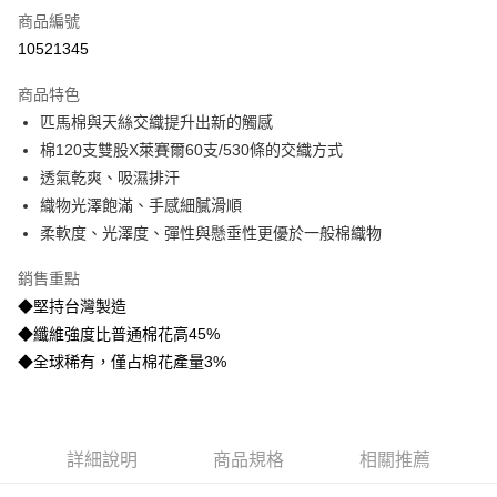
商品編號
信用卡分期付款
10521345
3 期 0 利率 每期
NT$1,360
21家銀行
商品特色
6 期 0 利率 每期
NT$680
21家銀行
合作金庫商業銀行
第一商業銀行
匹馬棉與天絲交織提升出新的觸感
華南商業銀行
彰化商業銀行
合作金庫商業銀行
第一商業銀行
LINE Pay
棉120支雙股X萊賽爾60支/530條的交織方式
上海商業儲蓄銀行
台北富邦商業銀行
華南商業銀行
彰化商業銀行
國泰世華商業銀行
兆豐國際商業銀行
透氣乾爽、吸濕排汗
Apple Pay
上海商業儲蓄銀行
台北富邦商業銀行
臺灣中小企業銀行
台中商業銀行
織物光澤飽滿、手感細膩滑順
國泰世華商業銀行
兆豐國際商業銀行
匯豐（台灣）商業銀行
華泰商業銀行
悠遊付
臺灣中小企業銀行
台中商業銀行
柔軟度、光澤度、彈性與懸垂性更優於一般棉織物
聯邦商業銀行
遠東國際商業銀行
匯豐（台灣）商業銀行
華泰商業銀行
Google Pay
元大商業銀行
永豐商業銀行
銷售重點
聯邦商業銀行
遠東國際商業銀行
玉山商業銀行
星展（台灣）商業銀行
元大商業銀行
永豐商業銀行
◆堅持台灣製造
ATM付款
台新國際商業銀行
中國信託商業銀行
玉山商業銀行
星展（台灣）商業銀行
◆纖維強度比普通棉花高45%
台灣樂天信用卡公司
台新國際商業銀行
中國信託商業銀行
◆全球稀有，僅占棉花產量3%
運送方式
台灣樂天信用卡公司
非床墊商品，一般宅配
每筆NT$150，滿NT$2,000(含以上)免運費
詳細說明
商品規格
相關推薦
付款後門市自取(待系統通知後才可取貨)