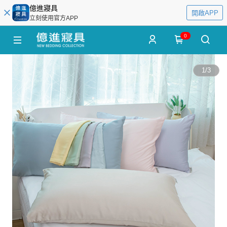
億進寢具
開啟APP
立刻使用官方APP
0
1
/
3