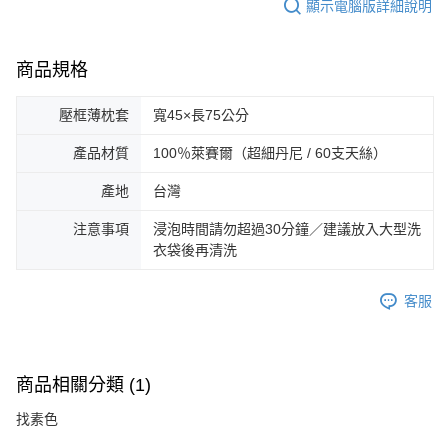
顯示電腦版詳細說明
商品規格
壓框薄枕套
寬45×長75公分
產品材質
100％萊賽爾（超細丹尼 / 60支天絲）
產地
台灣
注意事項
浸泡時間請勿超過30分鐘／建議放入大型洗
衣袋後再清洗
客服
商品相關分類 (1)
找素色