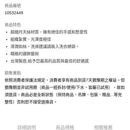
商品編號
信用卡分期付款
10532449
3 期 0 利率 每期
NT$230
21家銀行
商品特色
6 期 0 利率 每期
NT$115
21家銀行
合作金庫商業銀行
第一商業銀行
超細丹天絲材質，擁有絕佳的手感和懸垂性
華南商業銀行
彰化商業銀行
合作金庫商業銀行
第一商業銀行
LINE Pay
組織紮實、光澤度極佳
上海商業儲蓄銀行
台北富邦商業銀行
華南商業銀行
彰化商業銀行
國泰世華商業銀行
兆豐國際商業銀行
滑潤如絲。洗滌建議請裝入洗衣網袋。
Apple Pay
上海商業儲蓄銀行
台北富邦商業銀行
臺灣中小企業銀行
台中商業銀行
精緻的寢飾藝術
國泰世華商業銀行
兆豐國際商業銀行
匯豐（台灣）商業銀行
華泰商業銀行
悠遊付
臺灣中小企業銀行
台中商業銀行
台灣製造,給予您最高的品質與最佳的舒適感
聯邦商業銀行
遠東國際商業銀行
匯豐（台灣）商業銀行
華泰商業銀行
Google Pay
元大商業銀行
永豐商業銀行
銷售重點
聯邦商業銀行
遠東國際商業銀行
玉山商業銀行
星展（台灣）商業銀行
元大商業銀行
永豐商業銀行
依照消費者保護法規定，消費者享有商品到貨7天猶豫期之權益。但
ATM付款
台新國際商業銀行
中國信託商業銀行
玉山商業銀行
星展（台灣）商業銀行
猶豫期並非試用期（商品一經拆封/使用/下水，皆屬已試用），故如
台灣樂天信用卡公司
台新國際商業銀行
中國信託商業銀行
須退貨，商品必是全新狀態（保持商品、吊牌、包裝、贈品...等完
運送方式
台灣樂天信用卡公司
整性）否則恕不接受退換貨。
非床墊商品，一般宅配
每筆NT$150，滿NT$2,000(含以上)免運費
付款後門市自取(待系統通知後才可取貨)
詳細說明
商品規格
相關推薦