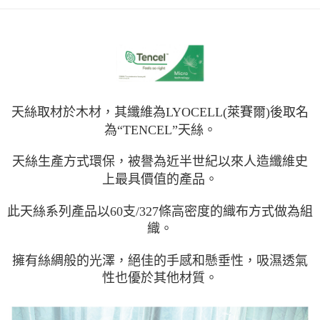
每筆NT$150，滿NT$1,399(含以上)免運費
天絲取材於木材，其纖維為LYOCELL(萊賽爾)後取名
為“TENCEL”天絲。
天絲生產方式環保，被譽為近半世紀以來人造纖維史
上最具價值的產品。
此天絲系列產品以60支/327條高密度的織布方式做為組
織。
擁有絲綢般的光澤，絕佳的手感和懸垂性，吸濕透氣
性也優於其他材質。