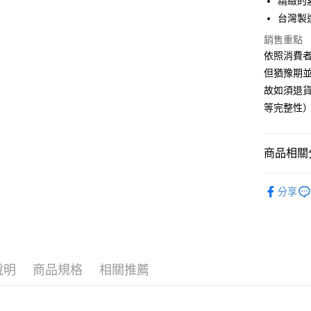
精緻的
國泰世
Apple Pay
上海商
台灣製
臺灣中
國泰世
匯豐（
悠遊付
銷售重點
臺灣中
聯邦商
依照消費
匯豐（
Google Pa
元大商
聯邦商
但猶豫期並
玉山商
元大商
ATM付款
故如須退貨
台新國
玉山商
等完整性
台灣樂
台新國
台灣樂
運送方式
商品相關分
非床墊商
每筆NT$1
找床包
分享
付款後門市
每筆NT$1
說明
商品規格
相關推薦