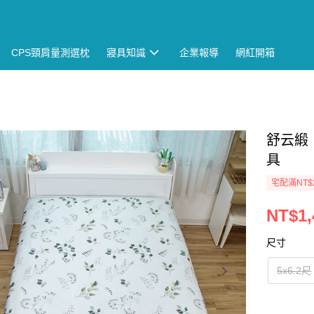
CPS頸肩量測選枕
寢具知識
企業報導
網紅開箱
舒云緞【
具
宅配滿NT$
NT$1,
尺寸
5x6.2尺