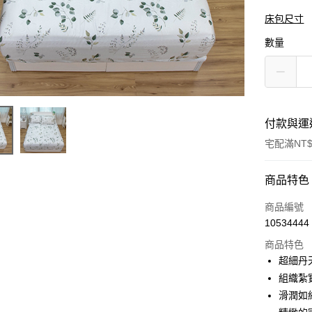
床包尺寸
數量
付款與運
宅配滿NT$
付款方式
商品特色
信用卡一
商品編號
10534444
信用卡分
商品特色
3 期 
超細丹
6 期 
合作金
組織紮
華南商
滑潤如
合作金
LINE Pay
上海商
華南商