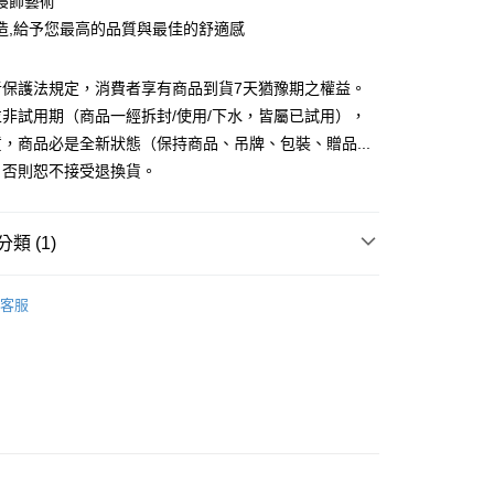
寢飾藝術
華商業銀行
兆豐國際商業銀行
業儲蓄銀行
台北富邦商業銀行
造,給予您最高的品質與最佳的舒適感
小企業銀行
台中商業銀行
華商業銀行
兆豐國際商業銀行
台灣）商業銀行
華泰商業銀行
小企業銀行
台中商業銀行
業銀行
遠東國際商業銀行
者保護法規定，消費者享有商品到貨7天猶豫期之權益。
台灣）商業銀行
華泰商業銀行
y
業銀行
永豐商業銀行
業銀行
遠東國際商業銀行
非試用期（商品一經拆封/使用/下水，皆屬已試用），
業銀行
星展（台灣）商業銀行
業銀行
永豐商業銀行
，商品必是全新狀態（保持商品、吊牌、包裝、贈品...
際商業銀行
中國信託商業銀行
業銀行
星展（台灣）商業銀行
）否則恕不接受退換貨。
天信用卡公司
際商業銀行
中國信託商業銀行
天信用卡公司
類 (1)
品，一般宅配
50，滿NT$2,000(含以上)免運費
客服
自取(待系統通知後才可取貨)
50，滿NT$1,399(含以上)免運費