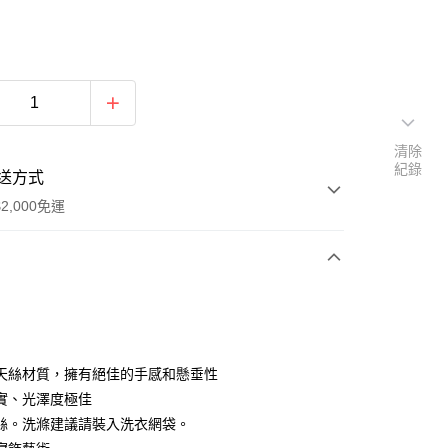
清除
紀錄
送方式
2,000免運
次付款
期付款
0 利率 每期
NT$493
21家銀行
天絲材質，擁有絕佳的手感和懸垂性
0 利率 每期
NT$246
21家銀行
庫商業銀行
第一商業銀行
實、光澤度極佳
業銀行
彰化商業銀行
絲。洗滌建議請裝入洗衣網袋。
庫商業銀行
第一商業銀行
業儲蓄銀行
台北富邦商業銀行
業銀行
彰化商業銀行