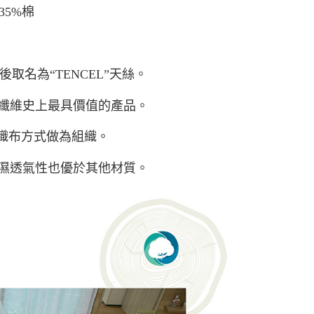
35%棉
後取名為“TENCEL”天絲。
纖維史上最具價值的產品。
的織布方式做為組織。
濕透氣性也優於其他材質。