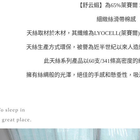
【
舒云緞】為65%萊賽爾 
細緻絲滑帶棉感
天絲取材於木材，其纖維為LYOCELL(萊賽爾)
天絲生產方式環保，被譽為近半世紀以來人造
此天絲系列產品以60支/341條高密度
擁有絲綢般的光澤，絕佳的手感和懸垂性，吸