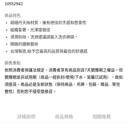
信用卡分期付款
10552942
3 期 0 利率 每期
NT$2,213
21家銀行
商品特色
6 期 0 利率 每期
NT$1,106
21家銀行
合作金庫商業銀行
第一商業銀行
超細丹天絲材質，擁有絕佳的手感和懸垂性
華南商業銀行
彰化商業銀行
合作金庫商業銀行
第一商業銀行
LINE Pay
組織紮實、光澤度極佳
上海商業儲蓄銀行
台北富邦商業銀行
華南商業銀行
彰化商業銀行
國泰世華商業銀行
兆豐國際商業銀行
滑潤如絲。洗滌建議請裝入洗衣網袋。
Apple Pay
上海商業儲蓄銀行
台北富邦商業銀行
臺灣中小企業銀行
台中商業銀行
精緻的寢飾藝術
國泰世華商業銀行
兆豐國際商業銀行
匯豐（台灣）商業銀行
華泰商業銀行
悠遊付
臺灣中小企業銀行
台中商業銀行
台灣製造,給予您最高的品質與最佳的舒適感
聯邦商業銀行
遠東國際商業銀行
匯豐（台灣）商業銀行
華泰商業銀行
Google Pay
元大商業銀行
永豐商業銀行
銷售重點
聯邦商業銀行
遠東國際商業銀行
玉山商業銀行
星展（台灣）商業銀行
元大商業銀行
永豐商業銀行
依照消費者保護法規定，消費者享有商品到貨7天猶豫期之權益。但
ATM付款
台新國際商業銀行
中國信託商業銀行
玉山商業銀行
星展（台灣）商業銀行
猶豫期並非試用期（商品一經拆封/使用/下水，皆屬已試用），故如
台灣樂天信用卡公司
台新國際商業銀行
中國信託商業銀行
須退貨，商品必是全新狀態（保持商品、吊牌、包裝、贈品...等完
運送方式
台灣樂天信用卡公司
整性）否則恕不接受退換貨。
非床墊商品，一般宅配
每筆NT$150，滿NT$2,000(含以上)免運費
付款後門市自取(待系統通知後才可取貨)
詳細說明
商品規格
相關推薦
每筆NT$150，滿NT$1,399(含以上)免運費