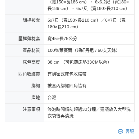
（寬150×長186 cm）、 6x6.2尺（寬180×
長186 cm）、 6x7尺（寬180×長210 cm）
舖棉被套
5x7尺（寬150×長210 cm）／6×7尺（寬
180×長210 cm）
壓框薄枕套
寬45×長75公分
產品材質
100％萊賽爾（超細丹尼 / 60支天絲）
床包高度
38 cm （可包覆床墊33CM以內）
四角收縮帶
有隱密式床包收縮帶
綁繩
被套內綁繩四角皆有
產地
台灣
注意事項
浸泡時間請勿超過30分鐘／建議放入大型洗
衣袋後再清洗
客服