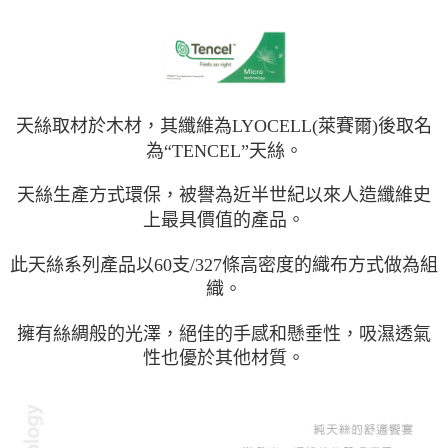
天絲取材於木材，其纖維為LYOCELL(萊賽爾)後取名
為“TENCEL”天絲。
天絲生產方式環保，被譽為近半世紀以來人造纖維史
上最具價值的產品。
此天絲系列產品以60支/327條高密度的織布方式做為組
織。
擁有絲綢般的光澤，絕佳的手感和懸垂性，吸濕透氣
性也優於其他材質。