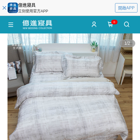
億進寢具
開啟APP
立刻使用官方APP
0
1
/
2