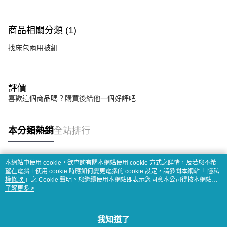
商品相關分類 (1)
找床包兩用被組
評價
喜歡這個商品嗎？購買後給他一個好評吧
本分類熱銷
全站排行
本網站中使用 cookie，欲查詢有關本網站使用 cookie 方式之詳情，及若您不希
熱門標籤
望在電腦上使用 cookie 時應如何變更電腦的 cookie 設定，請參閱本網站「
隱私
權條款
」之 Cookie 聲明。您繼續使用本網站即表示您同意本公司得按本網站使
用條款之 Cookie 聲明使用 cookie。
了解更多 >
我知道了