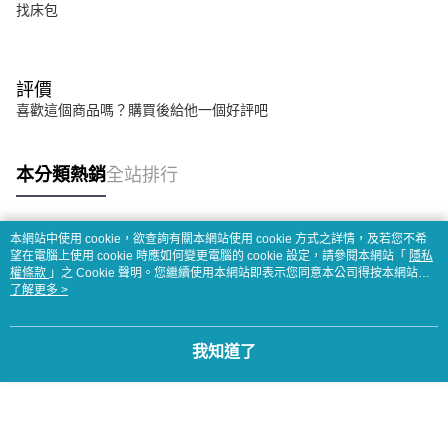
找床包
評價
喜歡這個商品嗎？購買後給他一個好評吧
本分類熱銷
全站排行
本網站中使用 cookie，欲查詢有關本網站使用 cookie 方式之詳情，及若您不希
熱門標籤
望在電腦上使用 cookie 時應如何變更電腦的 cookie 設定，請參閱本網站「
隱私
權條款
」之 Cookie 聲明。您繼續使用本網站即表示您同意本公司得按本網站使
用條款之 Cookie 聲明使用 cookie。
了解更多 >
我知道了