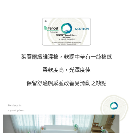
付款後門市自取(待系統通知後才可取貨)
每筆NT$150，滿NT$1,399(含以上)免運費
萊賽爾纖維混棉，軟糯中帶有一絲棉感
柔軟度高，光澤度佳
保留舒適觸感並改善易滑動之缺點