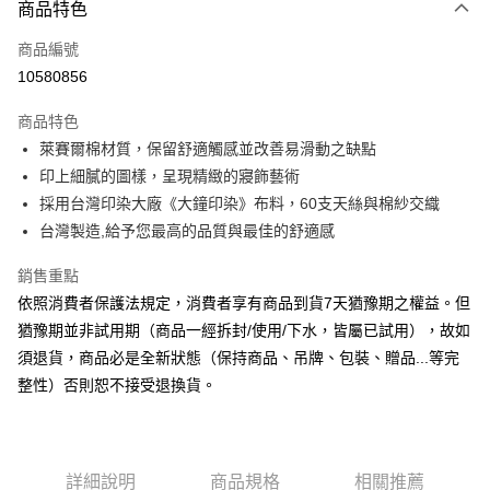
商品特色
信用卡一次付款
商品編號
信用卡分期付款
10580856
3 期 0 利率 每期
NT$493
21家銀行
商品特色
6 期 0 利率 每期
NT$246
21家銀行
合作金庫商業銀行
第一商業銀行
萊賽爾棉材質，保留舒適觸感並改善易滑動之缺點
華南商業銀行
彰化商業銀行
合作金庫商業銀行
第一商業銀行
LINE Pay
印上細膩的圖樣，呈現精緻的寢飾藝術
上海商業儲蓄銀行
台北富邦商業銀行
華南商業銀行
彰化商業銀行
國泰世華商業銀行
兆豐國際商業銀行
採用台灣印染大廠《大鐘印染》布料，60支天絲與棉紗交織
Apple Pay
上海商業儲蓄銀行
台北富邦商業銀行
臺灣中小企業銀行
台中商業銀行
台灣製造,給予您最高的品質與最佳的舒適感
國泰世華商業銀行
兆豐國際商業銀行
匯豐（台灣）商業銀行
華泰商業銀行
悠遊付
臺灣中小企業銀行
台中商業銀行
聯邦商業銀行
遠東國際商業銀行
銷售重點
匯豐（台灣）商業銀行
華泰商業銀行
Google Pay
元大商業銀行
永豐商業銀行
依照消費者保護法規定，消費者享有商品到貨7天猶豫期之權益。但
聯邦商業銀行
遠東國際商業銀行
玉山商業銀行
星展（台灣）商業銀行
元大商業銀行
永豐商業銀行
猶豫期並非試用期（商品一經拆封/使用/下水，皆屬已試用），故如
ATM付款
台新國際商業銀行
中國信託商業銀行
玉山商業銀行
星展（台灣）商業銀行
須退貨，商品必是全新狀態（保持商品、吊牌、包裝、贈品...等完
台灣樂天信用卡公司
台新國際商業銀行
中國信託商業銀行
整性）否則恕不接受退換貨。
運送方式
台灣樂天信用卡公司
非床墊商品，一般宅配
每筆NT$150，滿NT$2,000(含以上)免運費
詳細說明
商品規格
相關推薦