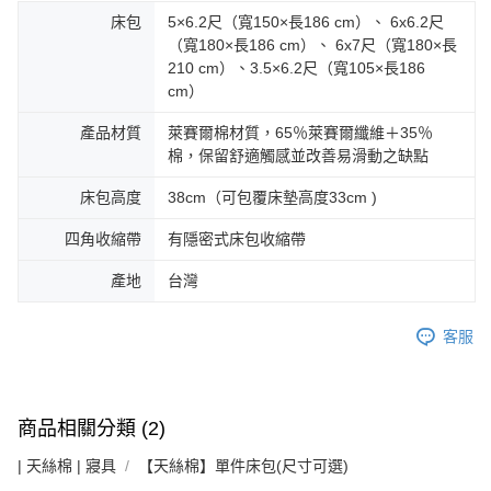
床包
5×6.2尺（寬150×長186 cm）、 6x6.2尺
（寬180×長186 cm）、 6x7尺（寬180×長
210 cm）、3.5×6.2尺（寬105×長186
cm）
產品材質
萊賽爾棉材質，65％萊賽爾纖維＋35％
棉，保留舒適觸感並改善易滑動之缺點
床包高度
38cm（可包覆床墊高度33cm )
四角收縮帶
有隱密式床包收縮帶
產地
台灣
客服
商品相關分類 (2)
| 天絲棉 | 寢具
【天絲棉】單件床包(尺寸可選)