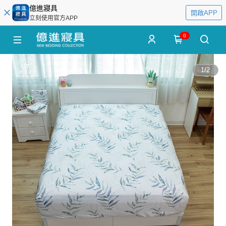
億進寢具
開啟APP
立刻使用官方APP
0
1
/
2