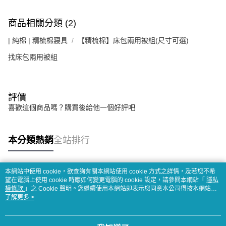
商品相關分類 (2)
| 純棉 | 精梳棉寢具
【精梳棉】床包兩用被組(尺寸可選)
找床包兩用被組
評價
喜歡這個商品嗎？購買後給他一個好評吧
本分類熱銷
全站排行
本網站中使用 cookie，欲查詢有關本網站使用 cookie 方式之詳情，及若您不希
熱門標籤
望在電腦上使用 cookie 時應如何變更電腦的 cookie 設定，請參閱本網站「
隱私
權條款
」之 Cookie 聲明。您繼續使用本網站即表示您同意本公司得按本網站使
用條款之 Cookie 聲明使用 cookie。
了解更多 >