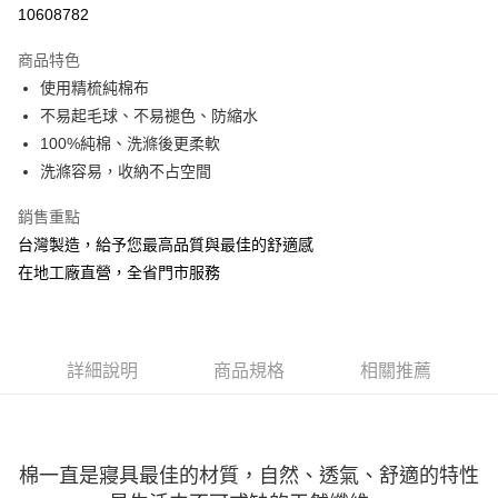
信用卡分期付款
10608782
3 期 0 利率 每期
NT$1,346
21家銀行
商品特色
6 期 0 利率 每期
NT$673
21家銀行
合作金庫商業銀行
第一商業銀行
使用精梳純棉布
華南商業銀行
彰化商業銀行
合作金庫商業銀行
第一商業銀行
LINE Pay
不易起毛球、不易褪色、防縮水
上海商業儲蓄銀行
台北富邦商業銀行
華南商業銀行
彰化商業銀行
國泰世華商業銀行
兆豐國際商業銀行
100%純棉、洗滌後更柔軟
Apple Pay
上海商業儲蓄銀行
台北富邦商業銀行
臺灣中小企業銀行
台中商業銀行
洗滌容易，收納不占空間
國泰世華商業銀行
兆豐國際商業銀行
匯豐（台灣）商業銀行
華泰商業銀行
悠遊付
臺灣中小企業銀行
台中商業銀行
聯邦商業銀行
遠東國際商業銀行
銷售重點
匯豐（台灣）商業銀行
華泰商業銀行
Google Pay
元大商業銀行
永豐商業銀行
台灣製造，給予您最高品質與最佳的舒適感
聯邦商業銀行
遠東國際商業銀行
玉山商業銀行
星展（台灣）商業銀行
元大商業銀行
永豐商業銀行
在地工廠直營，全省門市服務
ATM付款
台新國際商業銀行
中國信託商業銀行
玉山商業銀行
星展（台灣）商業銀行
台灣樂天信用卡公司
台新國際商業銀行
中國信託商業銀行
運送方式
台灣樂天信用卡公司
非床墊商品，一般宅配
詳細說明
商品規格
相關推薦
每筆NT$150，滿NT$2,000(含以上)免運費
付款後門市自取(待系統通知後才可取貨)
每筆NT$150，滿NT$1,399(含以上)免運費
棉一直是寢具最佳的材質，自然、透氣、舒適的特性