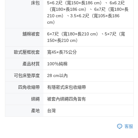
床包
5×6.2尺（寬150×長186 cm）、 6x6.2尺
（寬180×長186 cm）、 6x7尺（寬180×長
210 cm）、3.5×6.2尺（寬105×長186
cm）
舖棉被套
6×7尺（寬180×長210 cm）、5×7尺（寬
150×長210 cm）
歐式壓框枕套
寬45×長75公分
產品材質
100％純棉
可包床墊厚度
28 cm以內
四角收縮帶
有隱密式床包收縮帶
綁繩
被套內綁繩四角皆有
產地
台灣
客服