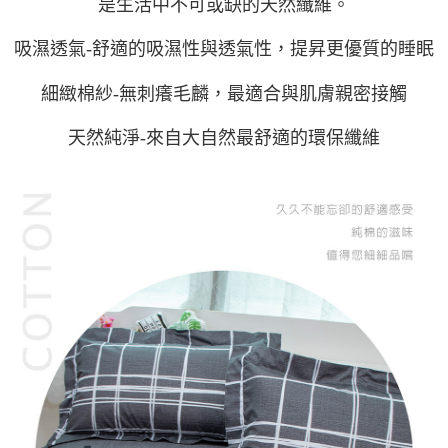
是生活中不可或缺的天然纖維。
吸濕透氣-舒適的吸濕性與透氣性，提昇更優質的睡眠
細緻棉紗-無刺癢毛麟，最適合與肌膚親密接觸
天然純淨-來自大自然最舒適的環保纖維