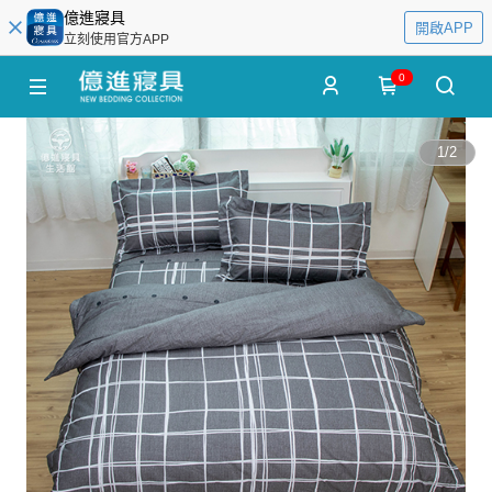
億進寢具
開啟APP
立刻使用官方APP
0
1
/
2