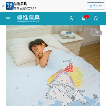
億進寢具
開啟APP
立刻使用官方APP
0
1
/
3