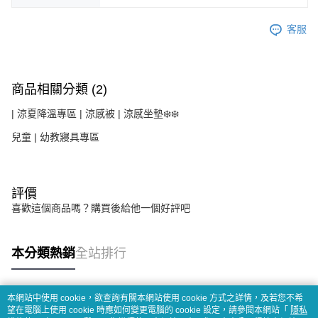
客服
商品相關分類 (2)
| 涼夏降溫專區 | 涼感被 | 涼感坐墊❄️❄️
兒童 | 幼教寢具專區
評價
喜歡這個商品嗎？購買後給他一個好評吧
本分類熱銷
全站排行
本網站中使用 cookie，欲查詢有關本網站使用 cookie 方式之詳情，及若您不希
熱門標籤
望在電腦上使用 cookie 時應如何變更電腦的 cookie 設定，請參閱本網站「
隱私