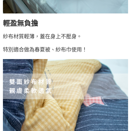
輕盈無負擔
紗布材質輕薄，蓋在身上不壓身。
特別適合做為春夏被、紗布巾使用！