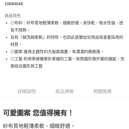
信用卡分期付款
10684646
3 期 0 利率 每期
NT$326
21家銀行
商品特色
6 期 0 利率 每期
NT$163
21家銀行
合作金庫商業銀行
第一商業銀行
◎布料：紗布質地輕薄柔軟、細緻舒適，具快乾、吸水性強、透
華南商業銀行
彰化商業銀行
合作金庫商業銀行
第一商業銀行
LINE Pay
氣不悶熱，
上海商業儲蓄銀行
台北富邦商業銀行
華南商業銀行
彰化商業銀行
國泰世華商業銀行
兆豐國際商業銀行
且有「越洗越柔軟」的特性，也因此是嬰幼兒用品很喜愛採用的
Apple Pay
上海商業儲蓄銀行
台北富邦商業銀行
臺灣中小企業銀行
台中商業銀行
材質。
國泰世華商業銀行
兆豐國際商業銀行
匯豐（台灣）商業銀行
華泰商業銀行
悠遊付
臺灣中小企業銀行
台中商業銀行
◎圖案:運用主題性的大版面插畫，有濃濃的療癒風。
聯邦商業銀行
遠東國際商業銀行
匯豐（台灣）商業銀行
華泰商業銀行
◎工藝:利用車被機單針車縫的工藝，依照圖形做外圍的縫綻，完
Google Pay
元大商業銀行
永豐商業銀行
聯邦商業銀行
遠東國際商業銀行
美結合圖形與工藝
玉山商業銀行
星展（台灣）商業銀行
元大商業銀行
永豐商業銀行
ATM付款
台新國際商業銀行
中國信託商業銀行
玉山商業銀行
星展（台灣）商業銀行
台灣樂天信用卡公司
台新國際商業銀行
中國信託商業銀行
運送方式
台灣樂天信用卡公司
詳細說明
商品規格
相關推薦
非床墊商品，一般宅配
每筆NT$150，滿NT$2,000(含以上)免運費
可愛圖案 您值得擁有！
付款後門市自取(待系統通知後才可取貨)
每筆NT$150，滿NT$1,399(含以上)免運費
紗布質地輕薄柔軟、細緻舒適，