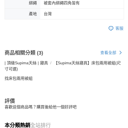
綁繩
被套內綁繩四角皆有
產地
台灣
客服
商品相關分類 (3)
查看全部
| 頂級Supima天絲 | 寢具
【Supima天絲寢具】床包兩用被組(尺
寸可選)
找床包兩用被組
評價
喜歡這個商品嗎？購買後給他一個好評吧
本分類熱銷
全站排行