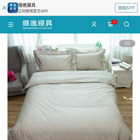
億進寢具
開啟APP
立刻使用官方APP
0
1
/
2