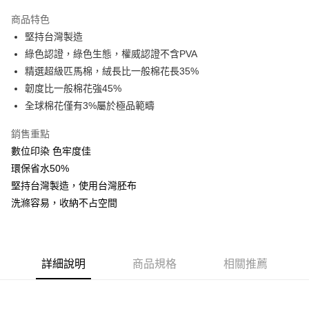
3 期 0 利率 每期
NT$2,713
21家銀行
商品特色
6 期 0 利率 每期
NT$1,356
21家銀行
合作金庫商業銀行
第一商業銀行
堅持台灣製造
華南商業銀行
彰化商業銀行
合作金庫商業銀行
第一商業銀行
LINE Pay
綠色認證，綠色生態，權威認證不含PVA
上海商業儲蓄銀行
台北富邦商業銀行
華南商業銀行
彰化商業銀行
國泰世華商業銀行
兆豐國際商業銀行
精選超級匹馬棉，絨長比一般棉花長35%
Apple Pay
上海商業儲蓄銀行
台北富邦商業銀行
臺灣中小企業銀行
台中商業銀行
韌度比一般棉花強45%
國泰世華商業銀行
兆豐國際商業銀行
匯豐（台灣）商業銀行
華泰商業銀行
悠遊付
臺灣中小企業銀行
台中商業銀行
全球棉花僅有3%屬於極品範疇
聯邦商業銀行
遠東國際商業銀行
匯豐（台灣）商業銀行
華泰商業銀行
Google Pay
元大商業銀行
永豐商業銀行
銷售重點
聯邦商業銀行
遠東國際商業銀行
玉山商業銀行
星展（台灣）商業銀行
元大商業銀行
永豐商業銀行
數位印染 色牢度佳
ATM付款
台新國際商業銀行
中國信託商業銀行
玉山商業銀行
星展（台灣）商業銀行
環保省水50%
台灣樂天信用卡公司
台新國際商業銀行
中國信託商業銀行
堅持台灣製造，使用台灣胚布
運送方式
台灣樂天信用卡公司
洗滌容易，收納不占空間
非床墊商品，一般宅配
每筆NT$150，滿NT$2,000(含以上)免運費
付款後門市自取(待系統通知後才可取貨)
詳細說明
商品規格
相關推薦
每筆NT$150，滿NT$1,399(含以上)免運費