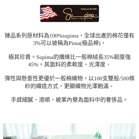
臻品系列原材料為100%supima，全球出產的棉花僅有
3%可以被稱為Pima(極品棉)，
極其珍貴。Supima的纖維比一般棉絨長35%韌度強
45%。其面料的柔軟度、光澤度、
彈性與懸垂性更優於一般棉織物。以100支雙股/500條
紗的織造方式，更顯織物光澤飽滿、
手感細膩、滑順，被業內譽為面料中的奢侈品。