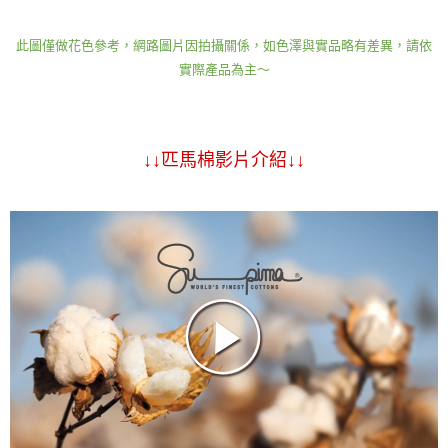
此圖僅做花色參考，網路圖片因拍攝關係，如色澤與實品略有差異，請依
實際產品為主～
↓↓匹馬棉影片介紹↓↓