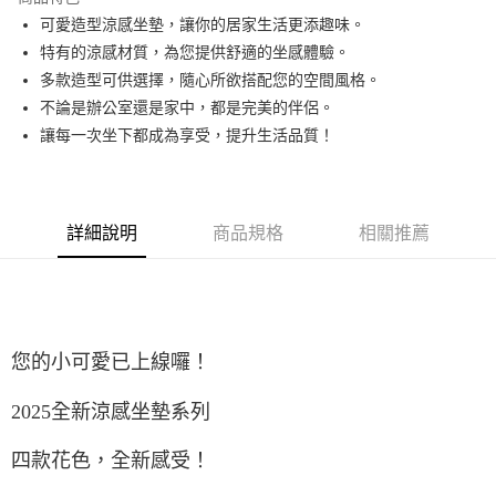
6 期 0 利率 每期
NT$59
21家銀行
合作金庫商業銀行
第一商業銀行
可愛造型涼感坐墊，讓你的居家生活更添趣味。
華南商業銀行
彰化商業銀行
合作金庫商業銀行
第一商業銀行
LINE Pay
特有的涼感材質，為您提供舒適的坐感體驗。
上海商業儲蓄銀行
台北富邦商業銀行
華南商業銀行
彰化商業銀行
國泰世華商業銀行
兆豐國際商業銀行
多款造型可供選擇，隨心所欲搭配您的空間風格。
Apple Pay
上海商業儲蓄銀行
台北富邦商業銀行
臺灣中小企業銀行
台中商業銀行
不論是辦公室還是家中，都是完美的伴侶。
國泰世華商業銀行
兆豐國際商業銀行
匯豐（台灣）商業銀行
華泰商業銀行
悠遊付
臺灣中小企業銀行
台中商業銀行
讓每一次坐下都成為享受，提升生活品質！
聯邦商業銀行
遠東國際商業銀行
匯豐（台灣）商業銀行
華泰商業銀行
Google Pay
元大商業銀行
永豐商業銀行
聯邦商業銀行
遠東國際商業銀行
玉山商業銀行
星展（台灣）商業銀行
元大商業銀行
永豐商業銀行
ATM付款
台新國際商業銀行
中國信託商業銀行
玉山商業銀行
星展（台灣）商業銀行
詳細說明
商品規格
相關推薦
台灣樂天信用卡公司
台新國際商業銀行
中國信託商業銀行
運送方式
台灣樂天信用卡公司
非床墊商品，一般宅配
每筆NT$150，滿NT$2,000(含以上)免運費
您的小可愛已上線囉！
付款後門市自取(待系統通知後才可取貨)
每筆NT$150，滿NT$1,399(含以上)免運費
2025全新涼感坐墊系列
四款花色，全新感受！