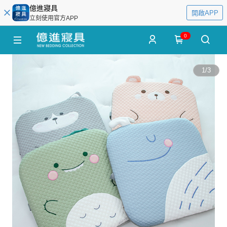
億進寢具
開啟APP
立刻使用官方APP
0
1
/
3