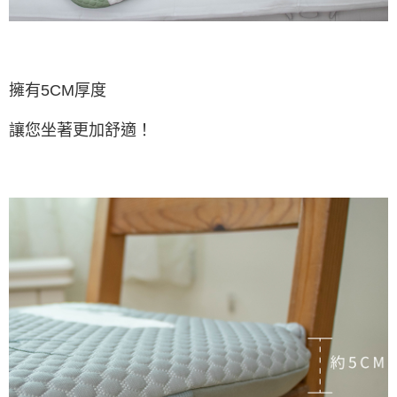
擁有5CM厚度
讓您坐著更加舒適！