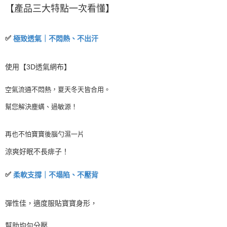
【
產品三大特點一次看懂】
✅
極致透氣｜不悶熱、不出汗
使用【
3D
透氣網布】
空氣流通不悶熱，夏天冬天皆合用。
幫您解決塵螨、過敏源！
再也不怕寶寶後腦勺濕一片
涼爽好眠不長痱子！
✅
柔軟支撐｜不塌陷、不壓背
彈性佳，適度服貼寶寶身形，
幫助均勻分壓