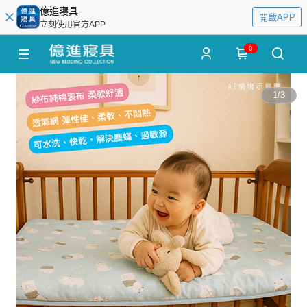
億進寢具
開啟APP
立刻使用官方APP
0
1
/
3