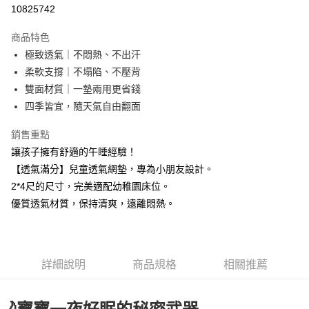
信用卡分期付款
10825742
3 期 0 利率 每期
NT$460
21家銀行
商品特色
6 期 0 利率 每期
NT$230
21家銀行
合作金庫商業銀行
第一商業銀行
極致透氣｜不悶熱、不出汗
華南商業銀行
彰化商業銀行
合作金庫商業銀行
第一商業銀行
LINE Pay
柔軟支撐｜不塌陷、不壓背
上海商業儲蓄銀行
台北富邦商業銀行
華南商業銀行
彰化商業銀行
國泰世華商業銀行
兆豐國際商業銀行
雙面材質｜一墊兩用更省錢
Apple Pay
上海商業儲蓄銀行
台北富邦商業銀行
臺灣中小企業銀行
台中商業銀行
四季皆宜，隨天氣自由翻面
國泰世華商業銀行
兆豐國際商業銀行
匯豐（台灣）商業銀行
華泰商業銀行
悠遊付
臺灣中小企業銀行
台中商業銀行
聯邦商業銀行
遠東國際商業銀行
銷售重點
匯豐（台灣）商業銀行
華泰商業銀行
Google Pay
元大商業銀行
永豐商業銀行
讓孩子擁有舒適的午睡經驗！
聯邦商業銀行
遠東國際商業銀行
玉山商業銀行
星展（台灣）商業銀行
元大商業銀行
永豐商業銀行
【透氣滿分】兒童透氣網墊，專為小朋友設計。
ATM付款
台新國際商業銀行
中國信託商業銀行
玉山商業銀行
星展（台灣）商業銀行
2*4尺的尺寸，完美適配幼稚園床位。
台灣樂天信用卡公司
台新國際商業銀行
中國信託商業銀行
優質透氣材質，保持清爽，遠離悶熱。
運送方式
台灣樂天信用卡公司
非床墊商品，一般宅配
每筆NT$150，滿NT$2,000(含以上)免運費
詳細說明
商品規格
相關推薦
付款後門市自取(待系統通知後才可取貨)
每筆NT$150，滿NT$1,399(含以上)免運費
🌙