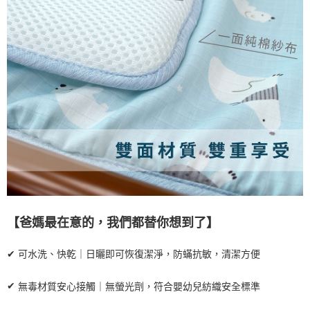
【爸媽最在意的，我們都替你想到了】
✔
可水洗、快乾｜日曬即可恢復潔淨，防
蟎
抗敏，清潔方便
✔
無毒材質安心接觸｜無螢光劑，符合嬰幼兒紡織安全標準