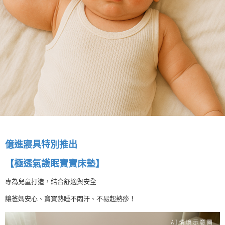
億進寢具特別推出
【極透氣護眠寶寶床墊】
專為兒童打造，結合舒適與安全
讓爸媽安心、寶寶熟睡不悶汗、不易起熱疹！