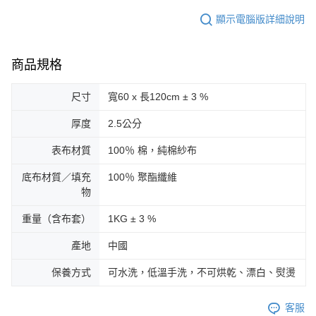
顯示電腦版詳細說明
商品規格
尺寸
寬60 x 長120cm ± 3 %
厚度
2.5公分
表布材質
100％ 棉，純棉紗布
底布材質／填充
100％ 聚酯纖維
物
重量（含布套）
1KG ± 3 %
產地
中國
保養方式
可水洗，低溫手洗，不可烘乾、漂白、熨燙
客服