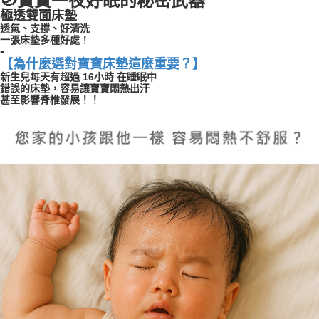
寶寶一夜好眠的秘密武器
極透雙面床墊
透氣、支撐、好清洗
一張床墊多種好處
！
-
【為什麼選對寶寶床墊這麼重要？】
新生兒每天有超過 16小時 在睡眠中
錯誤的床墊，容易讓寶寶悶熱出汗
甚至影響脊椎發展！！