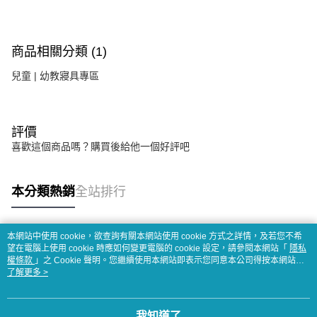
商品相關分類 (1)
兒童 | 幼教寢具專區
評價
喜歡這個商品嗎？購買後給他一個好評吧
本分類熱銷
全站排行
本網站中使用 cookie，欲查詢有關本網站使用 cookie 方式之詳情，及若您不希
熱門標籤
望在電腦上使用 cookie 時應如何變更電腦的 cookie 設定，請參閱本網站「
隱私
權條款
」之 Cookie 聲明。您繼續使用本網站即表示您同意本公司得按本網站使
用條款之 Cookie 聲明使用 cookie。
了解更多 >
我知道了