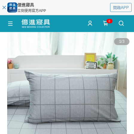
億進寢具
開啟APP
立刻使用官方APP
0
1
/
3