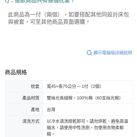
Q：這款商品共有幾個枕套？
此商品為一付（兩個），如要搭配其他同設計床包
與被套，可至其他商品頁面選購。
顯示電腦版詳細說明
商品規格
枕套
寬45×長75公分 ─ 1付（2個）
產品材質
雙絲光長絨棉，100％棉（60支絲光棉）
產地
台灣
清洗方式
以冷水清洗晾乾即可。請勿烘乾，避免高溫
縮水，請使用中性洗劑，勿使用衣物柔軟
精。