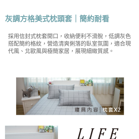
灰調方格美式枕頭套｜簡約耐看
採用信封式枕套開口，收納便利不滑脫，低調灰色
搭配簡約格紋，營造清爽俐落的臥室氛圍，適合現
代風、北歐風與極簡家居，展現細緻質感。