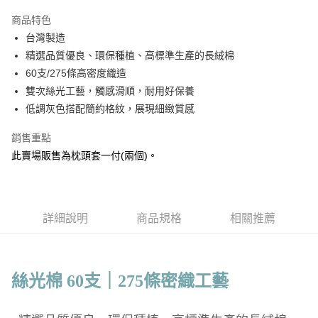
3 期 0 利率 每期
NT$130
21家銀行
商品特色
6 期 0 利率 每期
NT$65
21家銀行
合作金庫商業銀行
第一商業銀行
台灣製造
華南商業銀行
彰化商業銀行
合作金庫商業銀行
第一商業銀行
LINE Pay
精選品質優良、環保種植、高標準生產的長絨棉
上海商業儲蓄銀行
台北富邦商業銀行
華南商業銀行
彰化商業銀行
國泰世華商業銀行
兆豐國際商業銀行
60支/275條高密度織造
Apple Pay
上海商業儲蓄銀行
台北富邦商業銀行
臺灣中小企業銀行
台中商業銀行
雙次絲光工藝，觸感滑順，耐用好保養
國泰世華商業銀行
兆豐國際商業銀行
匯豐（台灣）商業銀行
華泰商業銀行
悠遊付
臺灣中小企業銀行
台中商業銀行
低調灰色搭配簡約格紋，展現細緻質感
聯邦商業銀行
遠東國際商業銀行
匯豐（台灣）商業銀行
華泰商業銀行
Google Pay
元大商業銀行
永豐商業銀行
銷售重點
聯邦商業銀行
遠東國際商業銀行
玉山商業銀行
星展（台灣）商業銀行
元大商業銀行
永豐商業銀行
此賣場販售為枕頭套一付(兩個)。
全盈+PAY
台新國際商業銀行
中國信託商業銀行
玉山商業銀行
星展（台灣）商業銀行
台灣樂天信用卡公司
台新國際商業銀行
中國信託商業銀行
ATM付款
台灣樂天信用卡公司
運送方式
詳細說明
商品規格
相關推薦
非床墊商品，一般宅配
每筆NT$150，滿NT$2,000(含以上)免運費
絲光棉 60支｜275條密織工藝
付款後門市自取(待系統通知後才可取貨)
每筆NT$150，滿NT$1,399(含以上)免運費