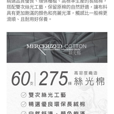
精選品質優良、環保種植、高標準生產的長絨棉，
搭配雙次絲光工藝，保留原棉的自然舒適，讓布料
具有更加飽滿的顏色和亮麗光澤，觸感比一般棉更
滑順、且耐用好保養。