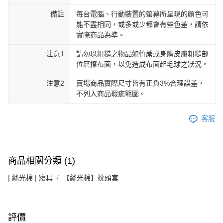
備註
每台電腦、行動裝置的螢幕所呈現的顏色可
能不盡相同，或多或少都會有些色差，請依
實際商品為準。
注意1
請勿以粗糙之物品如竹蓆或身體皮膚粗糙部
位磨擦布面，以免造成布面起毛球之狀況。
注意2
賣場商品實際尺寸皆有正負3%合理誤差，
不列入商品瑕疵範圍。
客服
商品相關分類 (1)
| 絲光棉 | 寢具
【絲光棉】枕頭套
評價