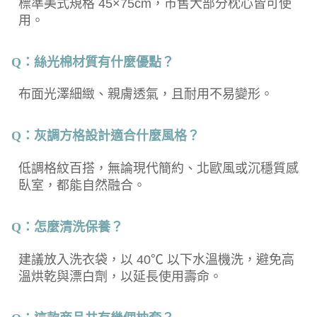
標準美式規格 45×75cm，市售大部分枕心皆可使
用。
Q：絲光棉材質有什麼優點？
布面光澤細緻、親膚透氣，且耐用不易變形。
Q：灰調方格設計適合什麼風格？
低調格紋百搭，無論現代簡約、北歐風或沉穩質感
臥室，都能自然融合。
Q：怎麼清洗保養？
建議放入洗衣袋，以 40℃ 以下水溫機洗，避免高
溫烘乾與漂白劑，以延長使用壽命。