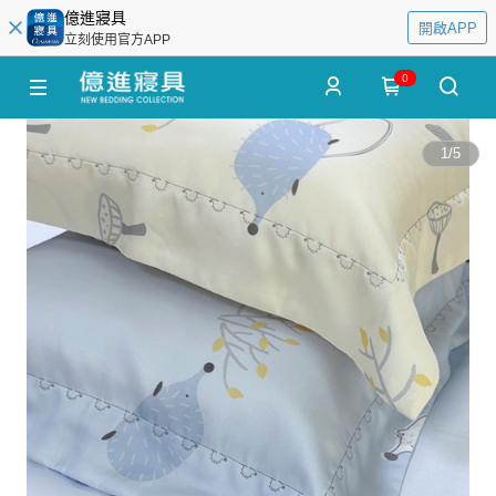
億進寢具
開啟APP
立刻使用官方APP
0
1
/
5