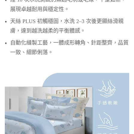
展現卓越耐用與穩定性。
天絲 PLUS 初觸穩固，水洗 2–3 次後更顯絲滑親
膚，達到越洗越柔的平衡體感。
自動化縫製工藝，一體成形轉角、針距整齊，品質
一致、細節俐落。