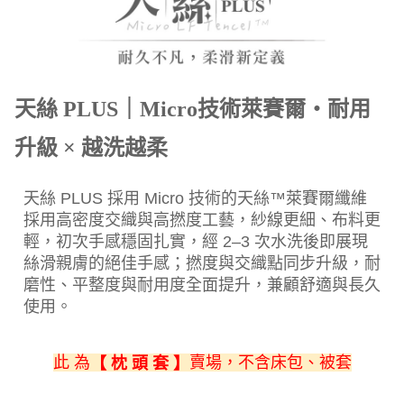
天絲 PLUS｜Micro技術萊賽爾・耐用
升級 × 越洗越柔
天絲 PLUS 採用 Micro 技術的天絲™萊賽爾纖維
採用高密度交織與高撚度工藝，紗線更細、布料更
輕，初次手感穩固扎實，經 2–3 次水洗後即展現
絲滑親膚的絕佳手感；撚度與交織點同步升級，耐
磨性、平整度與耐用度全面提升，兼顧舒適與長久
使用。
此 為
賣場，不含床包、被套
【 枕 頭 套 】