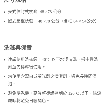
美式信封式枕套 48 ×78 公分
歐式壓框枕套 48 ×78 公分（含框 64 × 94公分）
洗滌與保養
建議使用洗衣袋，40°C 以下水溫清洗，採中性洗
劑並先稀釋後使用。
勿使用含漂白或螢光劑之清潔劑，避免長時間浸
泡。
避免烘乾機，高溫整燙請控制於 120°C 以下；陰涼
處晾乾避免日曬褪色。