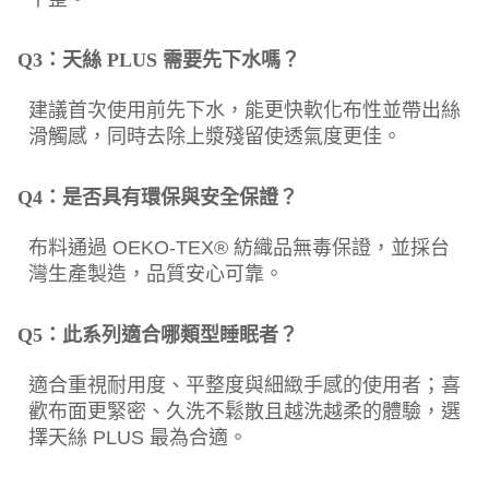
Q3：天絲 PLUS 需要先下水嗎？
建議首次使用前先下水，能更快軟化布性並帶出絲
滑觸感，同時去除上漿殘留使透氣度更佳。
Q4：是否具有環保與安全保證？
布料通過 OEKO-TEX® 紡織品無毒保證，並採台
灣生產製造，品質安心可靠。
Q5：此系列適合哪類型睡眠者？
適合重視耐用度、平整度與細緻手感的使用者；喜
歡布面更緊密、久洗不鬆散且越洗越柔的體驗，選
擇天絲 PLUS 最為合適。