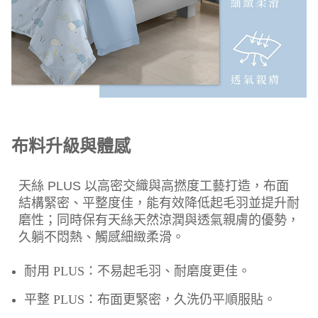
布料升級與體感
天絲 PLUS 以高密交織與高撚度工藝打造，布面
結構緊密、平整度佳，能有效降低起毛羽並提升耐
磨性；同時保有天絲天然涼潤與透氣親膚的優勢，
久躺不悶熱、觸感細緻柔滑。
耐用 PLUS：不易起毛羽、耐磨度更佳。
平整 PLUS：布面更緊密，久洗仍平順服貼。