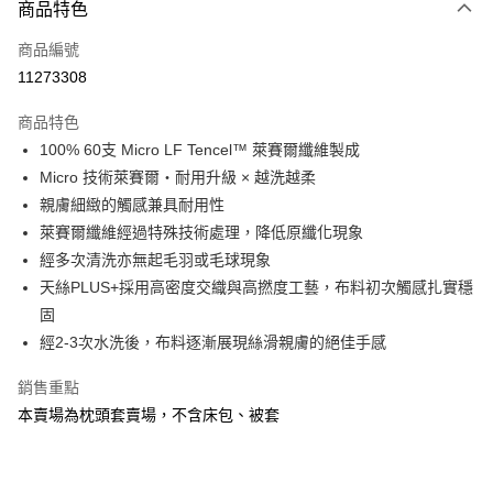
商品特色
信用卡一次付款
商品編號
信用卡分期付款
11273308
3 期 0 利率 每期
NT$163
21家銀行
商品特色
6 期 0 利率 每期
NT$81
21家銀行
合作金庫商業銀行
第一商業銀行
100% 60支 Micro LF Tencel™ 萊賽爾纖維製成
華南商業銀行
彰化商業銀行
合作金庫商業銀行
第一商業銀行
LINE Pay
Micro 技術萊賽爾・耐用升級 × 越洗越柔
上海商業儲蓄銀行
台北富邦商業銀行
華南商業銀行
彰化商業銀行
國泰世華商業銀行
兆豐國際商業銀行
親膚細緻的觸感兼具耐用性
Apple Pay
上海商業儲蓄銀行
台北富邦商業銀行
臺灣中小企業銀行
台中商業銀行
萊賽爾纖維經過特殊技術處理，降低原纖化現象
國泰世華商業銀行
兆豐國際商業銀行
匯豐（台灣）商業銀行
華泰商業銀行
悠遊付
臺灣中小企業銀行
台中商業銀行
經多次清洗亦無起毛羽或毛球現象
聯邦商業銀行
遠東國際商業銀行
匯豐（台灣）商業銀行
華泰商業銀行
天絲PLUS+採用高密度交織與高撚度工藝，布料初次觸感扎實穩
Google Pay
元大商業銀行
永豐商業銀行
聯邦商業銀行
遠東國際商業銀行
固
玉山商業銀行
星展（台灣）商業銀行
元大商業銀行
永豐商業銀行
全盈+PAY
經2-3次水洗後，布料逐漸展現絲滑親膚的絕佳手感
台新國際商業銀行
中國信託商業銀行
玉山商業銀行
星展（台灣）商業銀行
台灣樂天信用卡公司
台新國際商業銀行
中國信託商業銀行
ATM付款
銷售重點
台灣樂天信用卡公司
本賣場為枕頭套賣場，不含床包、被套
運送方式
非床墊商品，一般宅配