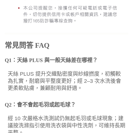
常見問答 FAQ
Q1：天絲 PLUS 與一般天絲差在哪裡？
天絲 PLUS 提升交織點密度與紗線撚度，初觸較
為扎實，耐磨與平整度更好；經 2–3 次水洗後會
更柔軟貼膚，兼顧耐用與舒適。
Q2：會不會起毛羽或起毛球？
經 10 次嚴格水洗測試仍無起毛羽或毛球現象；建
議按洗滌指引使用洗衣袋與中性洗劑，可維持長期
平整。