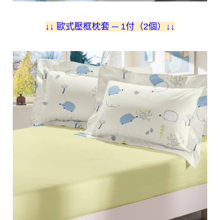
↓
↓ 歐式壓框枕套 ─ 1付（2個）
↓
↓