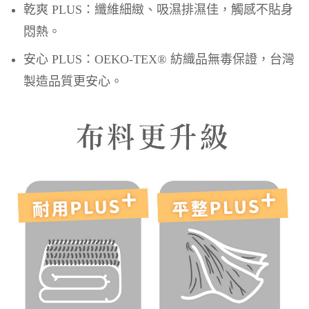
乾爽 PLUS：纖維細緻、吸濕排濕佳，觸感不貼身
悶熱。
安心 PLUS：OEKO-TEX® 紡織品無毒保證，台灣
製造品質更安心。