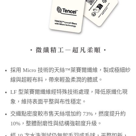
採用 Micro 技術的天絲™萊賽爾纖維，製成極細紗
線與超輕布料，帶來輕盈柔潤的體感。
LF 型萊賽爾纖維經特殊技術處理，降低原纖化現
象，維持表面平整與布性穩定。
交織點密度較市售天絲增加約 73%，撚度提升約
10%，整體耐磨性與結構強韌度升級。
經 10 次水洗測試仍無起毛羽或毛球，平整如新，