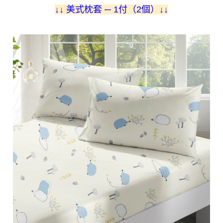
↓
↓ 美式枕套 ─ 1付（2個）
↓
↓