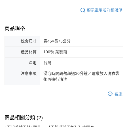
顯示電腦版詳細說明
商品規格
枕套尺寸
寬45×長75公分
產品材質
100％ 萊賽爾
產地
台灣
注意事項
浸泡時間請勿超過30分鐘／建議放入洗衣袋
後再進行清洗
客服
商品相關分類 (2)