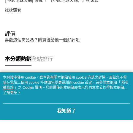
| 不起毛球天絲| 寢具
【不起毛球天絲】】枕頭套
找枕頭套
評價
喜歡這個商品嗎？購買後給他一個好評吧
本分類熱銷
全站排行
本網站中使用 cookie，欲查詢有關本網站使用 cookie 方式之詳情，及若您不希
熱門標籤
望在電腦上使用 cookie 時應如何變更電腦的 cookie 設定，請參閱本網站「
隱私
權條款
」之 Cookie 聲明。您繼續使用本網站即表示您同意本公司得按本網站使
用條款之 Cookie 聲明使用 cookie。
了解更多 >
我知道了