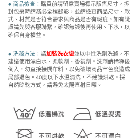
● 商品檢查：
購買前請留意賣場標示販售尺寸，拆
封包裹時請務必全程錄
影，並請檢查商品尺寸、款
式、材質是否符合需求與商品是否有瑕疵。如有疑
慮請先與客服聯繫，確認無誤後再使用、下水，以
確保自身權益。
● 洗滌方法：
請
加裝洗衣袋
並以中性洗劑洗滌，不
建議使用漂白水、柔軟劑、香氛劑。洗劑請稀釋後
倒入，勿直接接觸布料，以免破壞商品牢色度造成
局部退色。40度以下水溫清洗，不建議烘乾。採
自然晾乾方式，請避免太陽直射日曬。