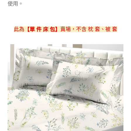
使用。
此為
賣場，不含 枕 套、被 套
【單 件 床 包】