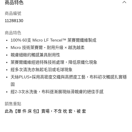
商品特色
信用卡一次付款
商品編號
信用卡分期付款
11288130
3 期 0 利率 每期
NT$393
21家銀行
商品特色
6 期 0 利率 每期
NT$196
21家銀行
合作金庫商業銀行
第一商業銀行
100% 60支 Micro LF Tencel™ 萊賽爾纖維製成
華南商業銀行
彰化商業銀行
合作金庫商業銀行
第一商業銀行
LINE Pay
Micro 技術萊賽爾・耐用升級 × 越洗越柔
上海商業儲蓄銀行
台北富邦商業銀行
華南商業銀行
彰化商業銀行
國泰世華商業銀行
兆豐國際商業銀行
親膚細緻的觸感兼具耐用性
Apple Pay
上海商業儲蓄銀行
台北富邦商業銀行
臺灣中小企業銀行
台中商業銀行
萊賽爾纖維經過特殊技術處理，降低原纖化現象
國泰世華商業銀行
兆豐國際商業銀行
匯豐（台灣）商業銀行
華泰商業銀行
悠遊付
臺灣中小企業銀行
台中商業銀行
經多次清洗亦無起毛羽或毛球現象
聯邦商業銀行
遠東國際商業銀行
匯豐（台灣）商業銀行
華泰商業銀行
天絲PLUS+採用高密度交織與高撚度工藝，布料初次觸感扎實穩
Google Pay
元大商業銀行
永豐商業銀行
聯邦商業銀行
遠東國際商業銀行
固
玉山商業銀行
星展（台灣）商業銀行
元大商業銀行
永豐商業銀行
全盈+PAY
經2-3次水洗後，布料逐漸展現絲滑親膚的絕佳手感
台新國際商業銀行
中國信託商業銀行
玉山商業銀行
星展（台灣）商業銀行
台灣樂天信用卡公司
台新國際商業銀行
中國信託商業銀行
ATM付款
銷售重點
台灣樂天信用卡公司
此為【單 件 床 包】賣場，不含 枕 套、被 套
運送方式
非床墊商品，一般宅配