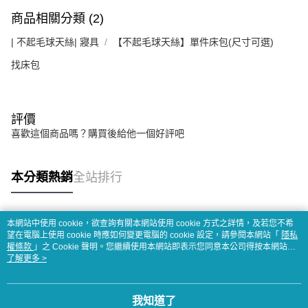
商品相關分類 (2)
| 不起毛球天絲| 寢具
【不起毛球天絲】單件床包(尺寸可選)
找床包
評價
喜歡這個商品嗎？購買後給他一個好評吧
本分類熱銷
全站排行
本網站中使用 cookie，欲查詢有關本網站使用 cookie 方式之詳情，及若您不希
熱門標籤
望在電腦上使用 cookie 時應如何變更電腦的 cookie 設定，請參閱本網站「
隱私
權條款
」之 Cookie 聲明。您繼續使用本網站即表示您同意本公司得按本網站使
用條款之 Cookie 聲明使用 cookie。
了解更多 >
我知道了