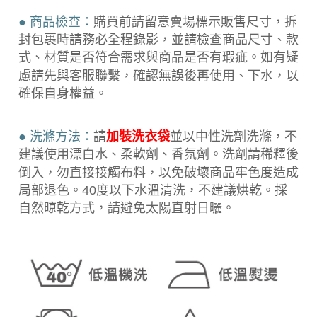
● 商品檢查：
購買前請留意賣場標示販售尺寸，拆
封包裹時請務必全程錄
影，並請檢查商品尺寸、款
式、材質是否符合需求與商品是否有瑕疵。如有疑
慮請先與客服聯繫，確認無誤後再使用、下水，以
確保自身權益。
● 洗滌方法：
請
加裝洗衣袋
並以中性洗劑洗滌，不
建議使用漂白水、柔軟劑、香氛劑。洗劑請稀釋後
倒入，勿直接接觸布料，以免破壞商品牢色度造成
局部退色。40度以下水溫清洗，不建議烘乾。採
自然晾乾方式，請避免太陽直射日曬。