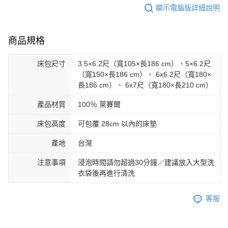
顯示電腦版詳細說明
商品規格
床包尺寸
3.5×6.2尺（寬105×長186 cm）、5×6.2尺
（寬150×長186 cm）、 6x6.2尺（寬180×
長186 cm）、 6x7尺（寬180×長210 cm）
產品材質
100％ 萊賽爾
床包高度
可包覆 28cm 以內的床墊
產地
台灣
注意事項
浸泡時間請勿超過30分鐘／建議放入大型洗
衣袋後再進行清洗
客服