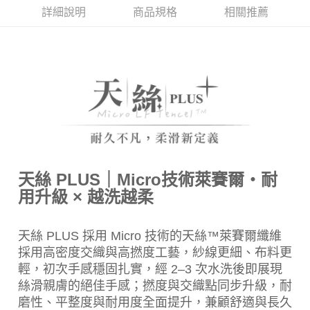
每筆NT$150，滿NT$2,000(含以上)免運費
詳細說明
商品規格
相關推薦
付款後門市自取(待系統通知後才可取貨)
每筆NT$150，滿NT$1,399(含以上)免運費
天絲 PLUS｜Micro技術萊賽爾・耐
用升級 × 越洗越柔
天絲 PLUS 採用 Micro 技術的天絲™萊賽爾纖維
採用高密度交織與高撚度工藝，紗線更細、布料更
輕，初次手感穩固扎實，經 2–3 次水洗後即展現
絲滑親膚的絕佳手感；撚度與交織點同步升級，耐
磨性、平整度與耐用度全面提升，兼顧舒適與長久