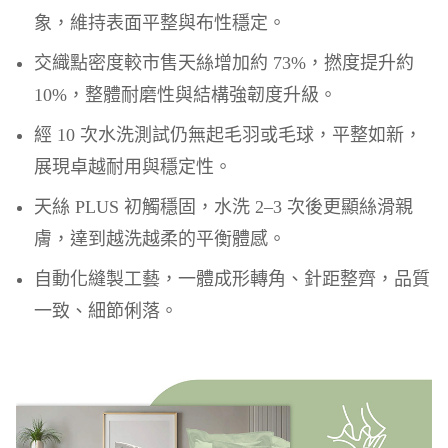
象，維持表面平整與布性穩定。
交織點密度較市售天絲增加約 73%，撚度提升約
10%，整體耐磨性與結構強韌度升級。
經 10 次水洗測試仍無起毛羽或毛球，平整如新，
展現卓越耐用與穩定性。
天絲 PLUS 初觸穩固，水洗 2–3 次後更顯絲滑親
膚，達到越洗越柔的平衡體感。
自動化縫製工藝，一體成形轉角、針距整齊，品質
一致、細節俐落。