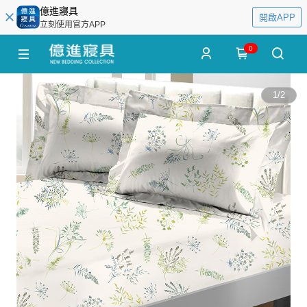
億進寢具
開啟APP
立刻使用官方APP
0
1
/
2