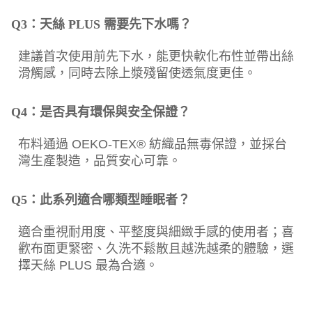
Q3：天絲 PLUS 需要先下水嗎？
建議首次使用前先下水，能更快軟化布性並帶出絲
滑觸感，同時去除上漿殘留使透氣度更佳。
Q4：是否具有環保與安全保證？
布料通過 OEKO-TEX® 紡織品無毒保證，並採台
灣生產製造，品質安心可靠。
Q5：此系列適合哪類型睡眠者？
適合重視耐用度、平整度與細緻手感的使用者；喜
歡布面更緊密、久洗不鬆散且越洗越柔的體驗，選
擇天絲 PLUS 最為合適。