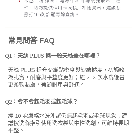
常見問答 FAQ
Q1：天絲 PLUS 與一般天絲差在哪裡？
天絲 PLUS 提升交織點密度與紗線撚度，初觸較
為扎實，耐磨與平整度更好；經 2–3 次水洗後會
更柔軟貼膚，兼顧耐用與舒適。
Q2：會不會起毛羽或起毛球？
經 10 次嚴格水洗測試仍無起毛羽或毛球現象；建
議按洗滌指引使用洗衣袋與中性洗劑，可維持長期
平整。