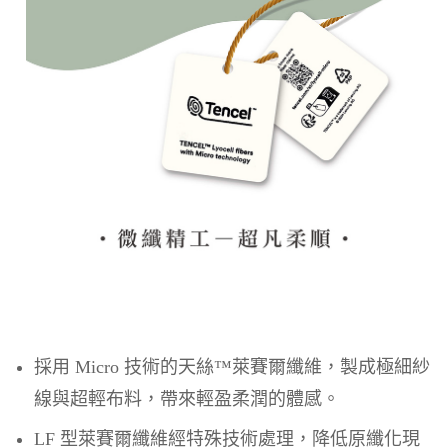
採用 Micro 技術的天絲™萊賽爾纖維，製成極細紗
線與超輕布料，帶來輕盈柔潤的體感。
LF 型萊賽爾纖維經特殊技術處理，降低原纖化現