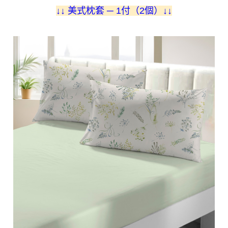
↓
↓ 美式枕套 ─ 1付（2個）
↓
↓