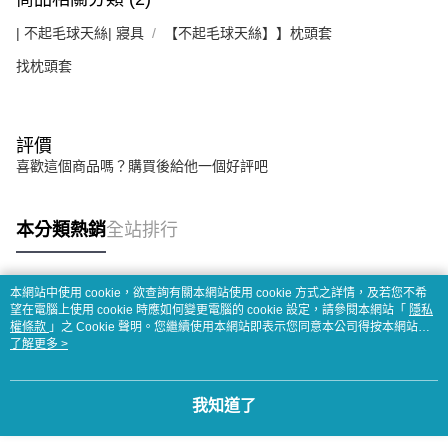
| 不起毛球天絲| 寢具
【不起毛球天絲】】枕頭套
找枕頭套
評價
喜歡這個商品嗎？購買後給他一個好評吧
本分類熱銷
全站排行
本網站中使用 cookie，欲查詢有關本網站使用 cookie 方式之詳情，及若您不希
熱門標籤
望在電腦上使用 cookie 時應如何變更電腦的 cookie 設定，請參閱本網站「
隱私
權條款
」之 Cookie 聲明。您繼續使用本網站即表示您同意本公司得按本網站使
用條款之 Cookie 聲明使用 cookie。
了解更多 >
我知道了