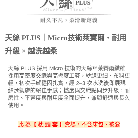
天絲 PLUS｜Micro技術萊賽爾・耐用
升級 × 越洗越柔
天絲 PLUS 採用 Micro 技術的天絲™萊賽爾纖維
採用高密度交織與高撚度工藝，紗線更細、布料更
輕，初次手感穩固扎實，經 2–3 次水洗後即展現
絲滑親膚的絕佳手感；撚度與交織點同步升級，耐
磨性、平整度與耐用度全面提升，兼顧舒適與長久
使用。
此 為
賣場，不含床包、被套
【 枕 頭 套 】