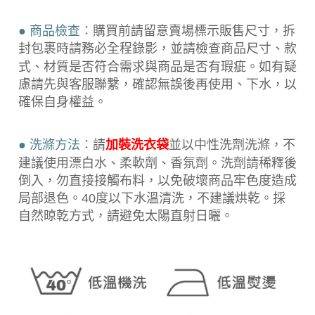
● 商品檢查：
購買前請留意賣場標示販售尺寸，拆
封包裹時請務必全程錄
影，並請檢查商品尺寸、款
式、材質是否符合需求與商品是否有瑕疵。如有疑
慮請先與客服聯繫，確認無誤後再使用、下水，以
確保自身權益。
● 洗滌方法：
請
加裝洗衣袋
並以中性洗劑洗滌，不
建議使用漂白水、柔軟劑、香氛劑。洗劑請稀釋後
倒入，勿直接接觸布料，以免破壞商品牢色度造成
局部退色。40度以下水溫清洗，不建議烘乾。採
自然晾乾方式，請避免太陽直射日曬。