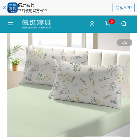
億進寢具
開啟APP
立刻使用官方APP
0
1
/
2