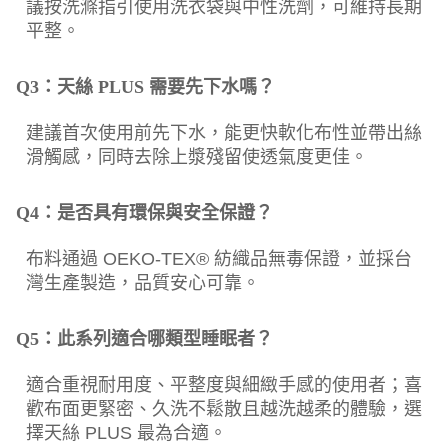
議按洗滌指引使用洗衣袋與中性洗劑，可維持長期
平整。
Q3：天絲 PLUS 需要先下水嗎？
建議首次使用前先下水，能更快軟化布性並帶出絲
滑觸感，同時去除上漿殘留使透氣度更佳。
Q4：是否具有環保與安全保證？
布料通過 OEKO-TEX® 紡織品無毒保證，並採台
灣生產製造，品質安心可靠。
Q5：此系列適合哪類型睡眠者？
適合重視耐用度、平整度與細緻手感的使用者；喜
歡布面更緊密、久洗不鬆散且越洗越柔的體驗，選
擇天絲 PLUS 最為合適。