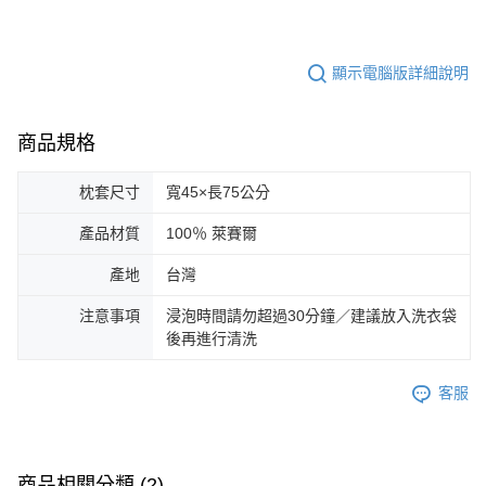
顯示電腦版詳細說明
商品規格
枕套尺寸
寬45×長75公分
產品材質
100％ 萊賽爾
產地
台灣
注意事項
浸泡時間請勿超過30分鐘／建議放入洗衣袋
後再進行清洗
客服
商品相關分類 (2)