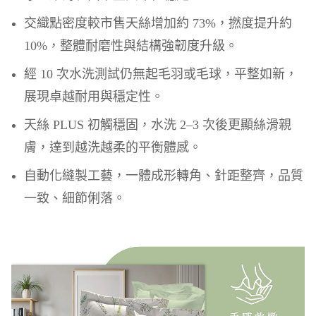
交織點密度較市售天絲增加約 73%，撚度提升約
10%，整體耐磨性與結構強韌度升級。
經 10 次水洗測試仍無起毛羽或毛球，平整如新，
展現卓越耐用與穩定性。
天絲 PLUS 初觸穩固，水洗 2–3 次後更顯絲滑親
膚，達到越洗越柔的平衡體感。
自動化縫製工藝，一體成形轉角、針距整齊，品質
一致、細節俐落。