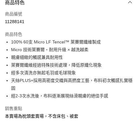
商品特色
信用卡一次付款
商品編號
信用卡分期付款
11288141
3 期 0 利率 每期
NT$163
21家銀行
商品特色
6 期 0 利率 每期
NT$81
21家銀行
合作金庫商業銀行
第一商業銀行
100% 60支 Micro LF Tencel™ 萊賽爾纖維製成
華南商業銀行
彰化商業銀行
合作金庫商業銀行
第一商業銀行
LINE Pay
Micro 技術萊賽爾・耐用升級 × 越洗越柔
上海商業儲蓄銀行
台北富邦商業銀行
華南商業銀行
彰化商業銀行
國泰世華商業銀行
兆豐國際商業銀行
親膚細緻的觸感兼具耐用性
Apple Pay
上海商業儲蓄銀行
台北富邦商業銀行
臺灣中小企業銀行
台中商業銀行
萊賽爾纖維經過特殊技術處理，降低原纖化現象
國泰世華商業銀行
兆豐國際商業銀行
匯豐（台灣）商業銀行
華泰商業銀行
悠遊付
臺灣中小企業銀行
台中商業銀行
經多次清洗亦無起毛羽或毛球現象
聯邦商業銀行
遠東國際商業銀行
匯豐（台灣）商業銀行
華泰商業銀行
天絲PLUS+採用高密度交織與高撚度工藝，布料初次觸感扎實穩
Google Pay
元大商業銀行
永豐商業銀行
聯邦商業銀行
遠東國際商業銀行
固
玉山商業銀行
星展（台灣）商業銀行
元大商業銀行
永豐商業銀行
全盈+PAY
經2-3次水洗後，布料逐漸展現絲滑親膚的絕佳手感
台新國際商業銀行
中國信託商業銀行
玉山商業銀行
星展（台灣）商業銀行
台灣樂天信用卡公司
台新國際商業銀行
中國信託商業銀行
ATM付款
銷售重點
台灣樂天信用卡公司
本賣場為枕頭套賣場，不含床包、被套
運送方式
非床墊商品，一般宅配