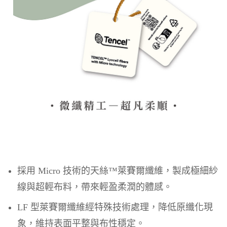
採用 Micro 技術的天絲™萊賽爾纖維，製成極細紗
線與超輕布料，帶來輕盈柔潤的體感。
LF 型萊賽爾纖維經特殊技術處理，降低原纖化現
象，維持表面平整與布性穩定。