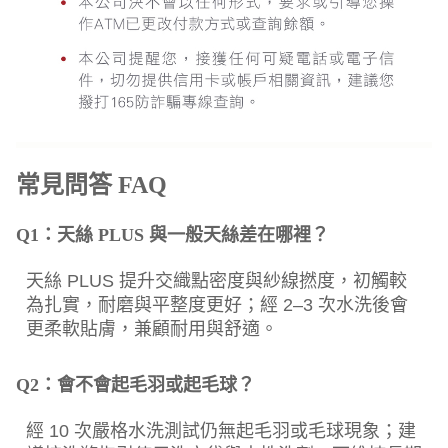
常見問答 FAQ
Q1：天絲 PLUS 與一般天絲差在哪裡？
天絲 PLUS 提升交織點密度與紗線撚度，初觸較
為扎實，耐磨與平整度更好；經 2–3 次水洗後會
更柔軟貼膚，兼顧耐用與舒適。
Q2：會不會起毛羽或起毛球？
經 10 次嚴格水洗測試仍無起毛羽或毛球現象；建