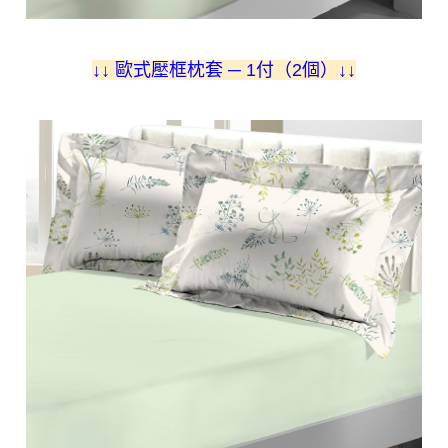
↓
↓ 歐式壓框枕套 ─ 1付（2個）
↓
↓