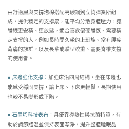
由舒適層與支撐泡棉搭配高碳鋼獨立筒彈簧所組
成，提供穩定的支撐感，能平均分散身體壓力，讓
睡眠更安穩、更放鬆。適合喜歡偏硬睡感、需要穩
定支撐的人，例如長時間久坐的上班族、常有腰痠
背痛的族群，以及長輩或體型較重、需要脊椎支撐
的使用者。
● 床邊強化支撐：
加強床沿四周結構，坐在床邊也
能感受穩固支撐，讓上床、下床更輕鬆，長期使用
也較不易變形或下陷。
● 石墨烯科技表布：
具優異導熱性與抗菌特質，有
助於調節體溫並保持表面潔淨，提升整體睡眠品