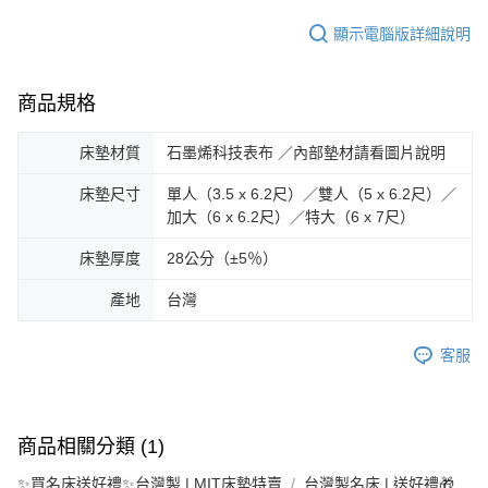
顯示電腦版詳細說明
商品規格
床墊材質
石墨烯科技表布 ／內部墊材請看圖片說明
床墊尺寸
單人（3.5 x 6.2尺）／雙人（5 x 6.2尺）／
加大（6 x 6.2尺）／特大（6 x 7尺）
床墊厚度
28公分（±5％）
產地
台灣
客服
商品相關分類 (1)
✨買名床送好禮✨台灣製 | MIT床墊特賣
台灣製名床 | 送好禮🎁