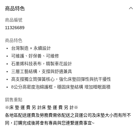
付款方式
商品特色
信用卡一次付款
商品編號
信用卡分期付款
11326689
3 期 0 利率 每期
NT$8,000
21家銀行
商品特色
6 期 0 利率 每期
NT$4,000
21家銀行
合作金庫商業銀行
第一商業銀行
台灣製造 × 永續設計
華南商業銀行
彰化商業銀行
合作金庫商業銀行
第一商業銀行
LINE Pay
可維護、好保養、可維修
上海商業儲蓄銀行
台北富邦商業銀行
華南商業銀行
彰化商業銀行
國泰世華商業銀行
兆豐國際商業銀行
石墨烯科技表布，精製車花設計
Apple Pay
上海商業儲蓄銀行
台北富邦商業銀行
臺灣中小企業銀行
台中商業銀行
三層工藝結構，支撐與舒適兼具
國泰世華商業銀行
兆豐國際商業銀行
匯豐（台灣）商業銀行
華泰商業銀行
悠遊付
臺灣中小企業銀行
台中商業銀行
高支撐獨立筒彈簧核心，強化床墊回彈性與抗干擾性
聯邦商業銀行
遠東國際商業銀行
匯豐（台灣）商業銀行
華泰商業銀行
8公分高密度泡綿護框，穩固床墊結構 增加睡眠面積
Google Pay
元大商業銀行
永豐商業銀行
聯邦商業銀行
遠東國際商業銀行
玉山商業銀行
星展（台灣）商業銀行
元大商業銀行
永豐商業銀行
銷售重點
全盈+PAY
台新國際商業銀行
中國信託商業銀行
玉山商業銀行
星展（台灣）商業銀行
※床 墊 運 費 另 計床 墊 運 費 另 計※
台灣樂天信用卡公司
台新國際商業銀行
中國信託商業銀行
ATM付款
各地區配送運費及勞務費需依配送之貨運公司及床墊大小而有所不
台灣樂天信用卡公司
同，訂購完成後將會有專員與您連繫運費事宜~
運送方式
非床墊商品，一般宅配