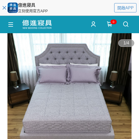
億進寢具
開啟APP
立刻使用官方APP
0
1
/
4