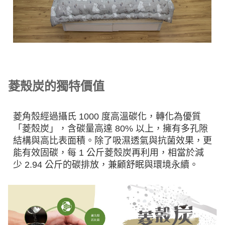
菱殼炭的獨特價值
菱角殼經過攝氏 1000 度高溫碳化，轉化為優質
「菱殼炭」，含碳量高達 80% 以上，擁有多孔隙
結構與高比表面積。除了吸濕透氣與抗菌效果，更
能有效固碳，每 1 公斤菱殼炭再利用，相當於減
少 2.94 公斤的碳排放，兼顧舒眠與環境永續。