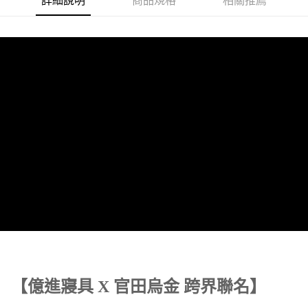
詳細說明
商品規格
相關推薦
每筆NT$150，滿NT$1,399(含以上)免運費
【億進寢具 X 官田烏金 跨界聯名】