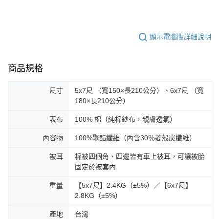
顯示電腦版詳細說明
商品規格
尺寸
5x7尺 （寬150×長210公分）、6x7尺 （寬
180×長210公分）
表布
100% 棉（純棉紗布，親膚透氣）
內容物
100%聚酯纖維（內含30％菱殼炭纖維）
被耳
棉被四個角、四邊皆有車上被耳，可讓被胎
固定於被套內
重量
【5x7尺】2.4KG（±5%）／【6x7尺】
2.8KG（±5%）
產地
台灣