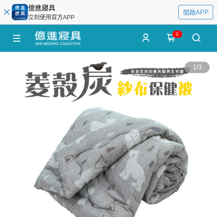
億進寢具
開啟APP
立刻使用官方APP
0
1
/
3