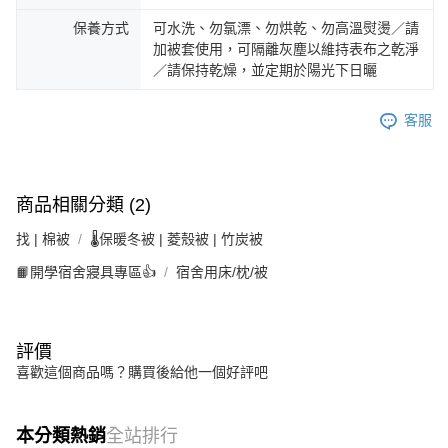
保養方式
可水洗、勿氯漂、勿烘乾、勿高溫熨燙／請
加被套使用，可隔離灰塵以維持表布之乾淨
／請保持乾燥，並定期於陽光下日曬
客服
商品相關分類 (2)
找 | 棉被
🌡️保暖冬被 | 菱殼被 | 竹炭被
📙開學宿舍寢具專區👍
宿舍用床/枕/被
評價
喜歡這個商品嗎？購買後給他一個好評吧
本分類熱銷
全站排行