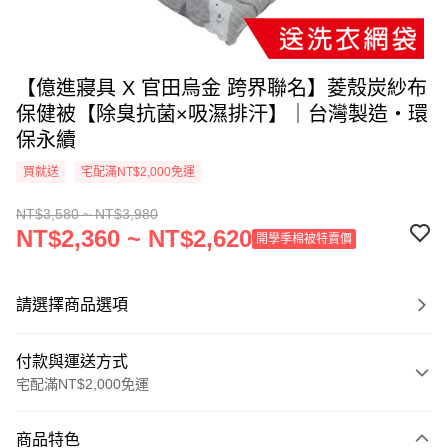
【億進寢具 X 官田烏金 跨界聯名】菱殼炭紗布
保健被【除臭抗菌×吸濕排汗】｜台灣製造・環
保永續
買就送
宅配滿NT$2,000免運
NT$3,580 ~ NT$3,980
NT$2,360 ~ NT$2,620
開學季棉被特賣價
請選擇商品選項
付款與運送方式
宅配滿NT$2,000免運
付款方式
商品特色