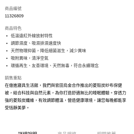
信用卡一次付款
商品編號
信用卡分期付款
11326809
3 期 0 利率 每期
NT$1,193
21家銀行
商品特色
6 期 0 利率 每期
NT$596
21家銀行
合作金庫商業銀行
第一商業銀行
低溫遠紅外線放射特性
華南商業銀行
彰化商業銀行
合作金庫商業銀行
第一商業銀行
LINE Pay
調節濕度、吸濕排濕速度快
上海商業儲蓄銀行
台北富邦商業銀行
華南商業銀行
彰化商業銀行
國泰世華商業銀行
兆豐國際商業銀行
天然物理抑菌，降低細菌滋生，減少異味
Apple Pay
上海商業儲蓄銀行
台北富邦商業銀行
臺灣中小企業銀行
台中商業銀行
吸附異味，清淨空氣
國泰世華商業銀行
兆豐國際商業銀行
匯豐（台灣）商業銀行
華泰商業銀行
悠遊付
臺灣中小企業銀行
台中商業銀行
環循再生、友善環境、天然無毒，符合永續理念
聯邦商業銀行
遠東國際商業銀行
匯豐（台灣）商業銀行
華泰商業銀行
Google Pay
元大商業銀行
永豐商業銀行
銷售重點
聯邦商業銀行
遠東國際商業銀行
玉山商業銀行
星展（台灣）商業銀行
元大商業銀行
永豐商業銀行
在億進寢具生活館，我們與官田烏金合作推出的菱殼炭紗布保健
ATM付款
台新國際商業銀行
中國信託商業銀行
玉山商業銀行
星展（台灣）商業銀行
被，結合科技與自然元素，為你打造舒適無比的睡眠體驗。穿透力
台灣樂天信用卡公司
台新國際商業銀行
中國信託商業銀行
強的菱殼炭纖維，有效調節體溫，營造健康環境，讓您每晚都能享
運送方式
台灣樂天信用卡公司
受恬靜美夢。
非床墊商品，一般宅配
每筆NT$150，滿NT$2,000(含以上)免運費
付款後門市自取(待系統通知後才可取貨)