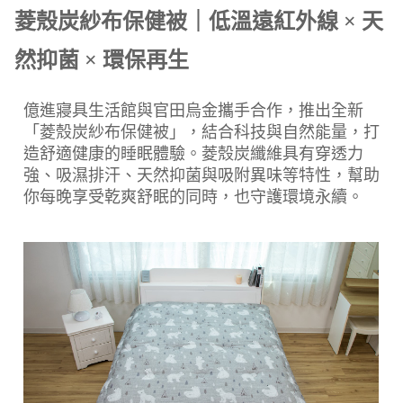
菱殼炭紗布保健被｜低溫遠紅外線 × 天
然抑菌 × 環保再生
億進寢具生活館與官田烏金攜手合作，推出全新
「菱殼炭紗布保健被」，結合科技與自然能量，打
造舒適健康的睡眠體驗。菱殼炭纖維具有穿透力
強、吸濕排汗、天然抑菌與吸附異味等特性，幫助
你每晚享受乾爽舒眠的同時，也守護環境永續。