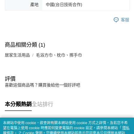
產地
中國(台日技術合作)
客服
商品相關分類 (1)
居家生活用品
毛浴方巾、枕巾、擦手巾
評價
喜歡這個商品嗎？購買後給他一個好評吧
本分類熱銷
全站排行
本網站中使用 cookie，欲查詢有關本網站使用 cookie 方式之詳情，及若您不希
熱門標籤
望在電腦上使用 cookie 時應如何變更電腦的 cookie 設定，請參閱本網站「
隱私
權條款
」之 Cookie 聲明。您繼續使用本網站即表示您同意本公司得按本網站使