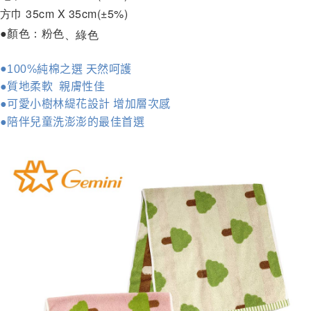
方巾 35cm X 35cm(±5%)
●顏色：粉色
、綠色
●
%純棉之選 天然呵護
100
●質地柔軟 親膚性佳
●可愛小樹林緹花設計 增加層次感
●陪伴兒童洗澎澎的最佳首選