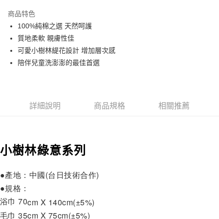
3 期 0 利率 每期
NT$23
21家銀行
商品特色
6 期 0 利率 每期
NT$11
21家銀行
合作金庫商業銀行
第一商業銀行
100%純棉之選 天然呵護
華南商業銀行
彰化商業銀行
合作金庫商業銀行
第一商業銀行
LINE Pay
質地柔軟 親膚性佳
上海商業儲蓄銀行
台北富邦商業銀行
華南商業銀行
彰化商業銀行
國泰世華商業銀行
兆豐國際商業銀行
可愛小樹林緹花設計 增加層次感
Apple Pay
上海商業儲蓄銀行
台北富邦商業銀行
臺灣中小企業銀行
台中商業銀行
陪伴兒童洗澎澎的最佳首選
國泰世華商業銀行
兆豐國際商業銀行
匯豐（台灣）商業銀行
華泰商業銀行
悠遊付
臺灣中小企業銀行
台中商業銀行
聯邦商業銀行
遠東國際商業銀行
匯豐（台灣）商業銀行
華泰商業銀行
Google Pay
元大商業銀行
永豐商業銀行
聯邦商業銀行
遠東國際商業銀行
玉山商業銀行
星展（台灣）商業銀行
元大商業銀行
永豐商業銀行
詳細說明
商品規格
相關推薦
全盈+PAY
台新國際商業銀行
中國信託商業銀行
玉山商業銀行
星展（台灣）商業銀行
台灣樂天信用卡公司
台新國際商業銀行
中國信託商業銀行
ATM付款
台灣樂天信用卡公司
小樹林綠意系列
運送方式
非床墊商品，一般宅配
●產地：中國(台日技術合作)
每筆NT$150，滿NT$2,000(含以上)免運費
●規格：
浴巾 70
cm X 140cm(±5%)
毛巾 35cm X 75cm(±5%)