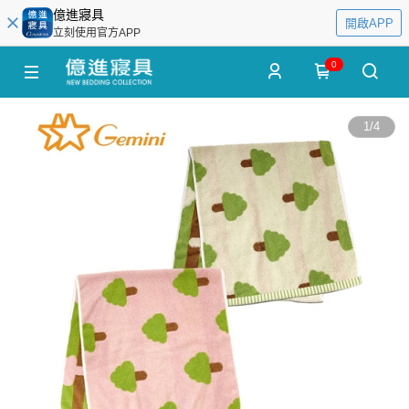
億進寢具
開啟APP
立刻使用官方APP
0
1
/
4