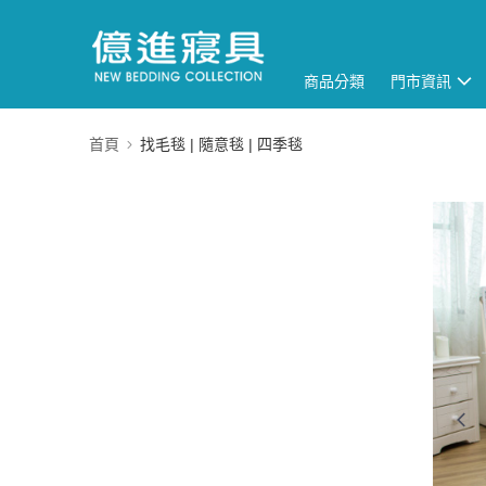
商品分類
門市資訊
首頁
找毛毯 | 隨意毯 | 四季毯