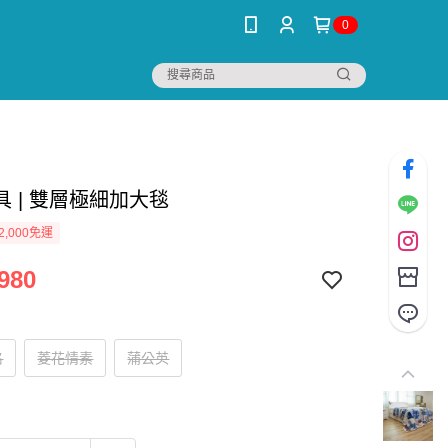
0
具 | 雙層極細加大毯
2,000免運
980
格
菱花情素
蒲公英