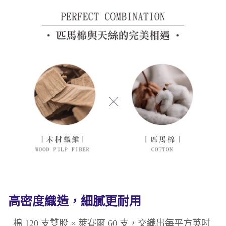
高密度織造，細膩更耐用
棉 120 支雙股 × 萊賽爾 60 支，交織出每平方英吋