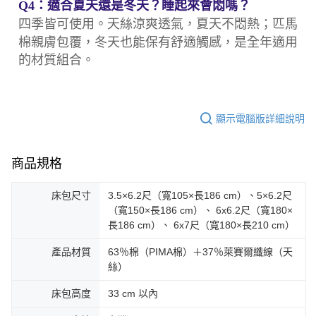
Q4：適合夏天還是冬天？睡起來會悶嗎？
四季皆可使用。天絲涼爽透氣，夏天不悶熱；匹馬
棉親膚包覆，冬天也能保有舒適觸感，是全年適用
的材質組合。
顯示電腦版詳細說明
商品規格
床包尺寸
3.5×6.2尺（寬105×長186 cm）、5×6.2尺
（寬150×長186 cm）、 6x6.2尺（寬180×
長186 cm）、 6x7尺（寬180×長210 cm）
產品材質
63％棉（PIMA棉）＋37％萊賽爾纖線（天
絲）
床包高度
33 cm 以內