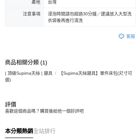
產地
台灣
注意事項
浸泡時間請勿超過30分鐘／建議放入大型洗
衣袋後再進行清洗
客服
商品相關分類 (1)
| 頂級Supima天絲 | 寢具
【Supima天絲寢具】單件床包(尺寸可
選)
評價
喜歡這個商品嗎？購買後給他一個好評吧
本分類熱銷
全站排行