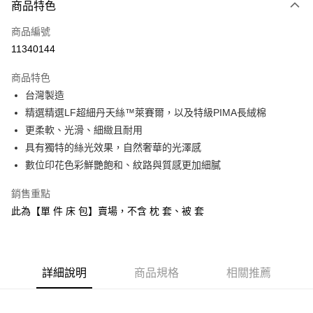
商品特色
信用卡一次付款
商品編號
信用卡分期付款
11340144
3 期 0 利率 每期
NT$693
21家銀行
商品特色
6 期 0 利率 每期
NT$346
21家銀行
合作金庫商業銀行
第一商業銀行
台灣製造
華南商業銀行
彰化商業銀行
合作金庫商業銀行
第一商業銀行
LINE Pay
精選精選LF超細丹天絲™萊賽爾，以及特級PIMA長絨棉
上海商業儲蓄銀行
台北富邦商業銀行
華南商業銀行
彰化商業銀行
國泰世華商業銀行
兆豐國際商業銀行
更柔軟、光滑、細緻且耐用
Apple Pay
上海商業儲蓄銀行
台北富邦商業銀行
臺灣中小企業銀行
台中商業銀行
具有獨特的絲光效果，自然奢華的光澤感
國泰世華商業銀行
兆豐國際商業銀行
匯豐（台灣）商業銀行
華泰商業銀行
悠遊付
臺灣中小企業銀行
台中商業銀行
數位印花色彩鮮艷飽和、紋路與質感更加細膩
聯邦商業銀行
遠東國際商業銀行
匯豐（台灣）商業銀行
華泰商業銀行
Google Pay
元大商業銀行
永豐商業銀行
銷售重點
聯邦商業銀行
遠東國際商業銀行
玉山商業銀行
星展（台灣）商業銀行
元大商業銀行
永豐商業銀行
此為【單 件 床 包】賣場，不含 枕 套、被 套
全盈+PAY
台新國際商業銀行
中國信託商業銀行
玉山商業銀行
星展（台灣）商業銀行
台灣樂天信用卡公司
台新國際商業銀行
中國信託商業銀行
ATM付款
台灣樂天信用卡公司
運送方式
詳細說明
商品規格
相關推薦
非床墊商品，一般宅配