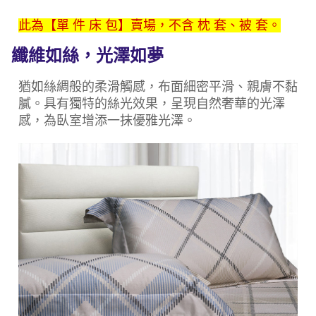
每筆NT$150，滿NT$2,000(含以上)免運費
此為【單 件 床 包】賣場，不含 枕 套、被 套。
付款後門市自取(待系統通知後才可取貨)
每筆NT$150，滿NT$1,399(含以上)免運費
纖維如絲，光澤如夢
猶如絲綢般的柔滑觸感，布面細密平滑、親膚不黏
膩。具有獨特的絲光效果，呈現自然奢華的光澤
感，為臥室增添一抹優雅光澤。