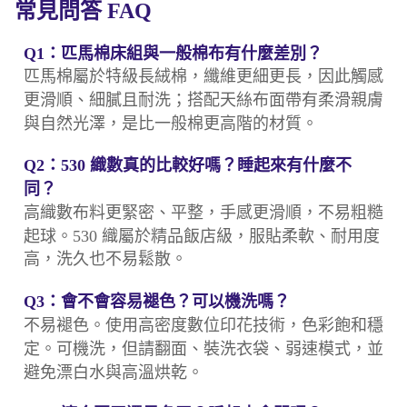
常見問答 FAQ
Q1：匹馬棉床組與一般棉布有什麼差別？
匹馬棉屬於特級長絨棉，纖維更細更長，因此觸感
更滑順、細膩且耐洗；搭配天絲布面帶有柔滑親膚
與自然光澤，是比一般棉更高階的材質。
Q2：530 織數真的比較好嗎？睡起來有什麼不
同？
高織數布料更緊密、平整，手感更滑順，不易粗糙
起球。530 織屬於精品飯店級，服貼柔軟、耐用度
高，洗久也不易鬆散。
Q3：會不會容易褪色？可以機洗嗎？
不易褪色。使用高密度數位印花技術，色彩飽和穩
定。可機洗，但請翻面、裝洗衣袋、弱速模式，並
避免漂白水與高溫烘乾。