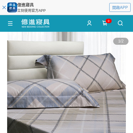
億進寢具
開啟APP
立刻使用官方APP
0
1
/
2