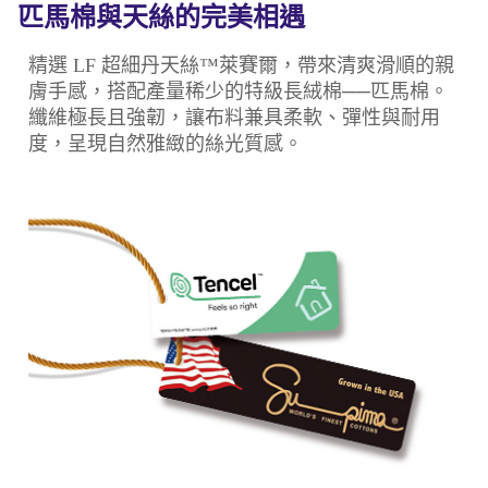
匹馬棉與天絲的完美相遇
精選 LF 超細丹天絲™萊賽爾，帶來清爽滑順的親
膚手感，搭配產量稀少的特級長絨棉──匹馬棉。
纖維極長且強韌，讓布料兼具柔軟、彈性與耐用
度，呈現自然雅緻的絲光質感。