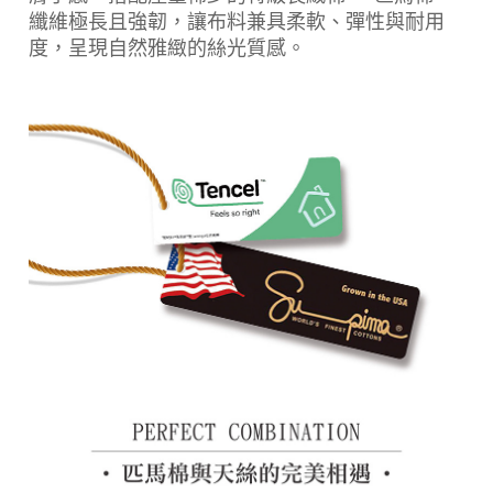
纖維極長且強韌，讓布料兼具柔軟、彈性與耐用
度，呈現自然雅緻的絲光質感。