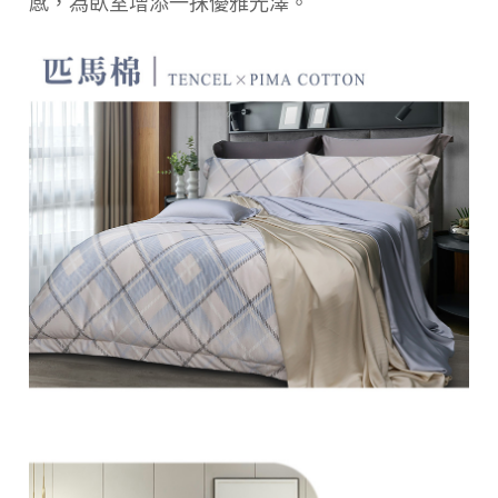
感，為臥室增添一抹優雅光澤。
每筆NT$150，滿NT$1,399(含以上)免運費