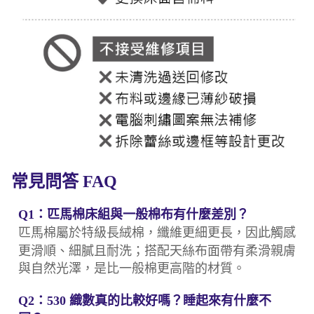
常見問答 FAQ
Q1：匹馬棉床組與一般棉布有什麼差別？
匹馬棉屬於特級長絨棉，纖維更細更長，因此觸感
更滑順、細膩且耐洗；搭配天絲布面帶有柔滑親膚
與自然光澤，是比一般棉更高階的材質。
Q2：530 織數真的比較好嗎？睡起來有什麼不