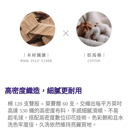
高密度織造，細膩更耐用
棉 120 支雙股 × 萊賽爾 60 支，交織出每平方英吋
高達 530 織的高密度布料，手感細膩滑順、不易
起毛球。搭配高密度數位印花技術，色彩飽和且水
洗色牢度佳，久洗依然維持亮麗質地。