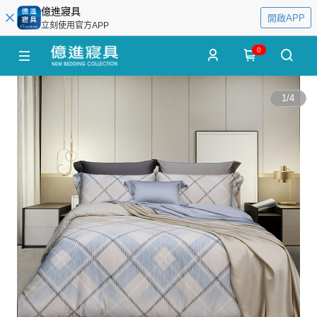
億進寢具
開啟APP
立刻使用官方APP
0
1
/
4