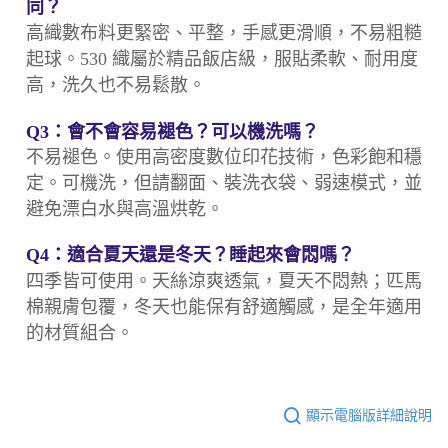
同？
高織數布料更緊密、平整，手感更滑順，不易粗糙
起球。530 織屬於精品飯店級，服貼柔軟、耐用度
高，洗久也不易鬆散。
Q3：會不會容易褪色？可以機洗嗎？
不易褪色。使用高密度數位印花技術，色彩飽和穩
定。可機洗，但請翻面、裝洗衣袋、弱速模式，並
避免漂白水與高溫烘乾。
Q4：適合夏天還是冬天？睡起來會悶嗎？
四季皆可使用。天絲涼爽透氣，夏天不悶熱；匹馬
棉親膚包覆，冬天也能保有舒適觸感，是全年適用
的材質組合。
顯示電腦版詳細說明