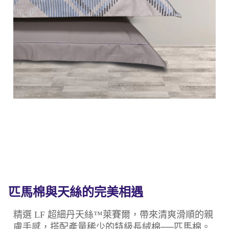
匹馬棉與天絲的完美相遇
精選 LF 超細丹天絲™萊賽爾，帶來清爽滑順的親
膚手感，搭配產量稀少的特級長絨棉──匹馬棉。