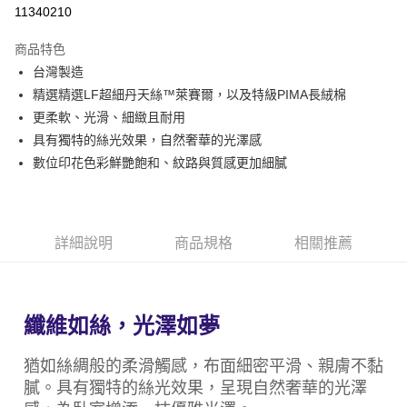
信用卡分期付款
11340210
3 期 0 利率 每期
NT$2,946
21家銀行
商品特色
6 期 0 利率 每期
NT$1,473
21家銀行
合作金庫商業銀行
第一商業銀行
台灣製造
華南商業銀行
彰化商業銀行
合作金庫商業銀行
第一商業銀行
LINE Pay
精選精選LF超細丹天絲™萊賽爾，以及特級PIMA長絨棉
上海商業儲蓄銀行
台北富邦商業銀行
華南商業銀行
彰化商業銀行
國泰世華商業銀行
兆豐國際商業銀行
更柔軟、光滑、細緻且耐用
Apple Pay
上海商業儲蓄銀行
台北富邦商業銀行
臺灣中小企業銀行
台中商業銀行
具有獨特的絲光效果，自然奢華的光澤感
國泰世華商業銀行
兆豐國際商業銀行
匯豐（台灣）商業銀行
華泰商業銀行
悠遊付
臺灣中小企業銀行
台中商業銀行
數位印花色彩鮮艷飽和、紋路與質感更加細膩
聯邦商業銀行
遠東國際商業銀行
匯豐（台灣）商業銀行
華泰商業銀行
Google Pay
元大商業銀行
永豐商業銀行
聯邦商業銀行
遠東國際商業銀行
玉山商業銀行
星展（台灣）商業銀行
元大商業銀行
永豐商業銀行
全盈+PAY
台新國際商業銀行
中國信託商業銀行
玉山商業銀行
星展（台灣）商業銀行
詳細說明
商品規格
相關推薦
台灣樂天信用卡公司
台新國際商業銀行
中國信託商業銀行
ATM付款
台灣樂天信用卡公司
運送方式
纖維如絲，光澤如夢
非床墊商品，一般宅配
每筆NT$150，滿NT$2,000(含以上)免運費
猶如絲綢般的柔滑觸感，布面細密平滑、親膚不黏
膩。具有獨特的絲光效果，呈現自然奢華的光澤
付款後門市自取(待系統通知後才可取貨)