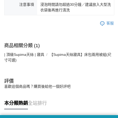
注意事項
浸泡時間請勿超過30分鐘／建議放入大型洗
衣袋後再進行清洗
客服
商品相關分類 (1)
| 頂級Supima天絲 | 寢具
【Supima天絲寢具】床包兩用被組(尺
寸可選)
評價
喜歡這個商品嗎？購買後給他一個好評吧
本分類熱銷
全站排行