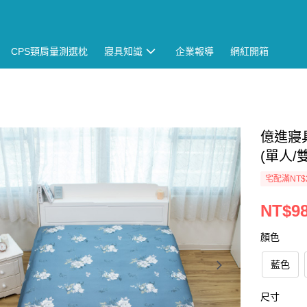
CPS頸肩量測選枕
寢具知識
企業報導
網紅開箱
億進寢具
(單人/
宅配滿NT$
NT$98
顏色
藍色
尺寸