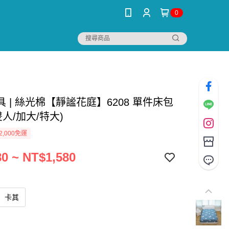
0
 | 絲光棉【靜謐花庭】6208 單件床包
雙人/加大/特大)
2,000免運
0 ~ NT$1,580
卡其