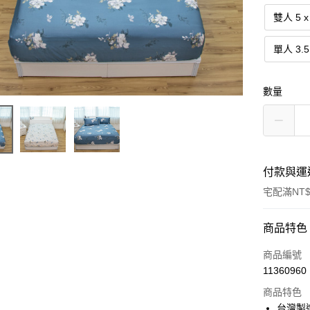
雙人 5 x 
單人 3.5 
數量
付款與運
宅配滿NT$
付款方式
商品特色
信用卡一
商品編號
11360960
信用卡分
商品特色
3 期 
台灣製