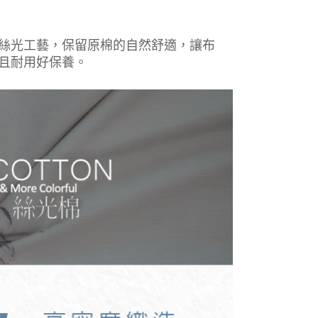
絲光工藝，保留原棉的自然舒適，讓布
且耐用好保養。