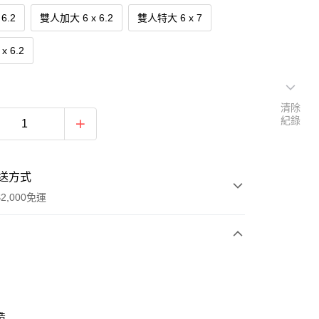
6.2
雙人加大 6 x 6.2
雙人特大 6 x 7
x 6.2
清除
紀錄
送方式
2,000免運
次付款
期付款
0 利率 每期
NT$326
21家銀行
造