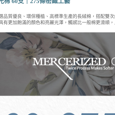
光棉 60支｜275條密織工藝
選品質優良、環保種植、高標準生產的長絨棉，搭配雙次
具有更加飽滿的顏色和亮麗光澤，觸感比一般棉更滑順，