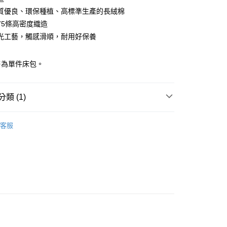
0 利率 每期
NT$163
21家銀行
庫商業銀行
第一商業銀行
質優良、環保種植、高標準生產的長絨棉
業銀行
彰化商業銀行
275條高密度織造
庫商業銀行
第一商業銀行
業儲蓄銀行
台北富邦商業銀行
業銀行
彰化商業銀行
光工藝，觸感滑順，耐用好保養
華商業銀行
兆豐國際商業銀行
業儲蓄銀行
台北富邦商業銀行
小企業銀行
台中商業銀行
華商業銀行
兆豐國際商業銀行
台灣）商業銀行
華泰商業銀行
售為單件床包。
小企業銀行
台中商業銀行
業銀行
遠東國際商業銀行
台灣）商業銀行
華泰商業銀行
y
業銀行
永豐商業銀行
業銀行
遠東國際商業銀行
業銀行
星展（台灣）商業銀行
類 (1)
業銀行
永豐商業銀行
際商業銀行
中國信託商業銀行
業銀行
星展（台灣）商業銀行
天信用卡公司
 寢具
【絲光棉】單件床包(尺寸可選)
際商業銀行
中國信託商業銀行
客服
天信用卡公司
品，一般宅配
50，滿NT$2,000(含以上)免運費
自取(待系統通知後才可取貨)
50，滿NT$1,399(含以上)免運費