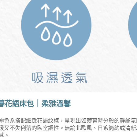
暮花語床包｜柔雅溫馨
霧色系搭配細緻花語紋樣，呈現出如薄暮時分般的靜謐氛
暖又不失俐落的臥室調性。無論北歐風、日系簡約或清新
感。