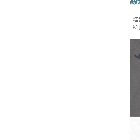
絲
精
料