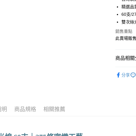
6 期 
合作金
精選品
華南商
60支/
合作金
LINE Pay
上海商
華南商
雙次絲
國泰世
Apple Pay
上海商
銷售重點
臺灣中
國泰世
匯豐（
此賣場販
悠遊付
臺灣中
聯邦商
匯豐（
Google Pa
元大商
聯邦商
玉山商
商品相關分
元大商
全盈+PAY
台新國
玉山商
台灣樂
| 絲光棉 |
台新國
ATM付款
分享
台灣樂
運送方式
非床墊商
說明
商品規格
相關推薦
每筆NT$1
付款後門市
每筆NT$1