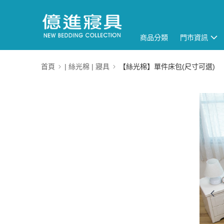
商品分類
門市資訊
首頁
| 絲光棉 | 寢具
【絲光棉】單件床包(尺寸可選)