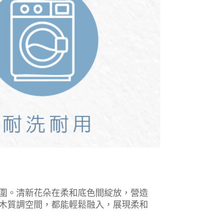
圍。清新花朵在柔和底色間綻放，營造
木質調空間，都能輕鬆融入，展現柔和