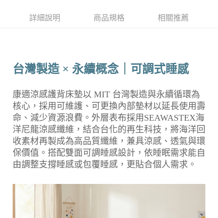
每筆NT$150，滿NT$2,000(含以上)免運費
詳細說明
商品規格
相關推薦
付款後門市自取(待系統通知後才可取貨)
每筆NT$150，滿NT$1,399(含以上)免運費
台灣製造 × 永續概念｜可調式睡感
康適涼感護背床墊以 MIT 台灣製造與永續循環為
核心，採用可維護、可更換內部墊材以延長使用壽
命、減少資源浪費。外層表布採用SEAWASTEX海
洋尼龍涼感纖維，結合台化的再生科技，將海洋回
收素材再製成為高品質纖維，兼具涼感、透氣與環
保價值。搭配雙面可調睡感設計，依睡眠需求能自
由調整支撐睡感或包覆睡感，更貼合個人需求。