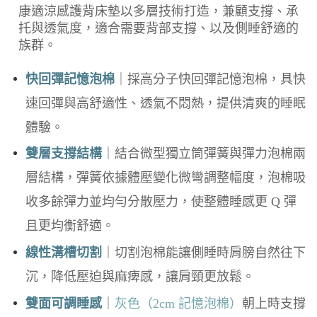
康適涼感護背床墊以多層技術打造，兼顧支撐、承
托與透氣度，適合需要背部支撐、以及側睡舒適的
族群。
快回彈記憶泡棉
｜採高分子快回彈記憶泡棉，具快
速回彈與高舒適性、透氣不悶熱，提供清爽的睡眠
體驗。
雙層支撐結構
｜結合微型獨立筒彈簧與彈力泡棉兩
層結構，彈簧依據體壓變化微彎調整幅度，泡棉吸
收多餘彈力並均勻分散壓力，使整體睡感更 Q 彈
且更均衡舒適。
線性溝槽切割
｜切割泡棉能讓側睡時肩膀自然往下
沉，降低壓迫與麻痺感，讓肩頸更放鬆。
雙面可調睡感
｜
灰色（2cm 記憶泡棉）
朝上時支撐