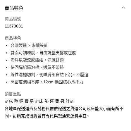
付款方式
商品特色
信用卡一次付款
商品編號
信用卡分期付款
11370031
3 期 0 利率 每期
NT$12,450
21家銀行
商品特色
6 期 0 利率 每期
NT$6,225
21家銀行
合作金庫商業銀行
第一商業銀行
台灣製造 × 永續設計
華南商業銀行
彰化商業銀行
合作金庫商業銀行
第一商業銀行
LINE Pay
雙面可調睡感，自由調整支撐或包覆
上海商業儲蓄銀行
台北富邦商業銀行
華南商業銀行
彰化商業銀行
國泰世華商業銀行
兆豐國際商業銀行
海洋尼龍涼感纖維，涼感舒適
Apple Pay
上海商業儲蓄銀行
台北富邦商業銀行
臺灣中小企業銀行
台中商業銀行
快回彈記憶泡棉，透氣不悶熱
國泰世華商業銀行
兆豐國際商業銀行
匯豐（台灣）商業銀行
華泰商業銀行
悠遊付
臺灣中小企業銀行
台中商業銀行
線性溝槽切割，側睡肩部自然下沉、不壓迫
聯邦商業銀行
遠東國際商業銀行
匯豐（台灣）商業銀行
華泰商業銀行
高密度泡棉基座，12cm 穩固核心承托力
Google Pay
元大商業銀行
永豐商業銀行
聯邦商業銀行
遠東國際商業銀行
玉山商業銀行
星展（台灣）商業銀行
元大商業銀行
永豐商業銀行
銷售重點
全盈+PAY
台新國際商業銀行
中國信託商業銀行
玉山商業銀行
星展（台灣）商業銀行
※床 墊 運 費 另 計床 墊 運 費 另 計※
台灣樂天信用卡公司
台新國際商業銀行
中國信託商業銀行
ATM付款
各地區配送運費及勞務費需依配送之貨運公司及床墊大小而有所不
台灣樂天信用卡公司
同，訂購完成後將會有專員與您連繫運費事宜~
運送方式
非床墊商品，一般宅配