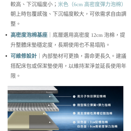
較高、下沉幅度小；
米色（6cm 高密度彈力泡棉）
朝上時包覆感強、下沉幅度較大，可依需求自由調
整。
高密度泡棉基座
｜底層選用高密度 12cm 泡棉，提
升整體床墊穩定度，長期使用也不易塌陷。
可維修設計
｜內部墊材可更換，壽命更長久。建議
搭配床包或保潔墊使用，以維持潔淨並延長使用年
限。