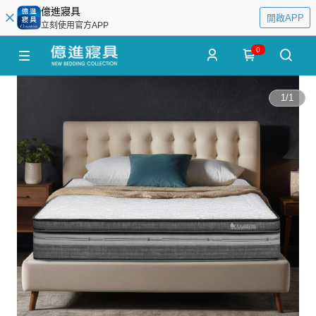
億進寢具
開啟APP
立刻使用官方APP
0
1
/
1