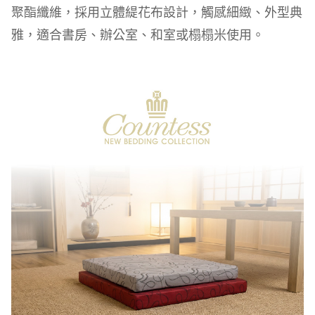
聚酯纖維，採用立體緹花布設計，觸感細緻、外型典
雅，適合書房、辦公室、和室或榻榻米使用。