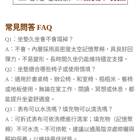
常見問答 FAQ
Q1：坐墊久坐會不會塌掉？
A：不會。內層採用高密度太空記憶聚棉，具良好回
彈力，不易變形。長時間久坐仍能維持穩定支撐。
Q2：坐墊適合哪些椅子或使用情境？
A：適用於書桌椅、辦公椅、和室椅、榻榻米、餐椅
或地板使用。無論在家工作、閱讀、冥想或休息，都
能提升坐姿舒適度。
Q3：表布可以水洗嗎？填充物可以清洗嗎？
A：可拆式表布可依洗標進行清潔；填充物（記憶聚
棉）不可水洗、不可烘乾，建議以通風陰涼處晾曬與
輕拍保養，以維持最佳狀態。