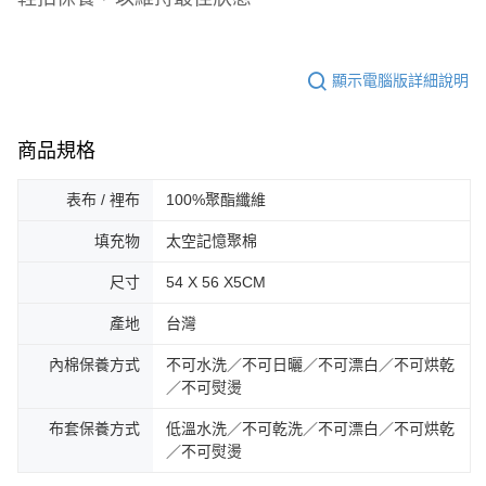
顯示電腦版詳細說明
商品規格
表布 / 裡布
100%聚酯纖維
填充物
太空記憶聚棉
尺寸
54 X 56 X5CM
產地
台灣
內棉保養方式
不可水洗／不可日曬／不可漂白／不可烘乾
／不可熨燙
布套保養方式
低溫水洗／不可乾洗／不可漂白／不可烘乾
／不可熨燙