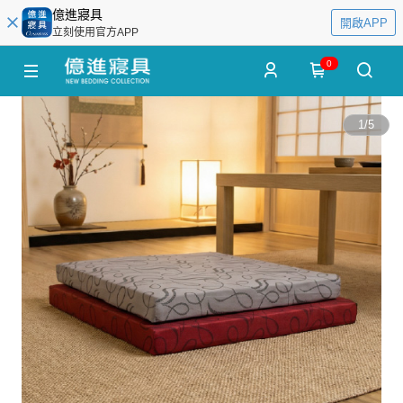
億進寢具
開啟APP
立刻使用官方APP
0
1
/
5