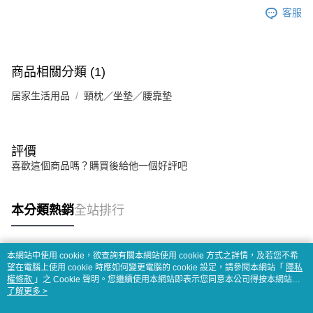
客服
商品相關分類 (1)
居家生活用品
頸枕／坐墊／腰靠墊
評價
喜歡這個商品嗎？購買後給他一個好評吧
本分類熱銷
全站排行
本網站中使用 cookie，欲查詢有關本網站使用 cookie 方式之詳情，及若您不希
熱門標籤
望在電腦上使用 cookie 時應如何變更電腦的 cookie 設定，請參閱本網站「
隱私
權條款
」之 Cookie 聲明。您繼續使用本網站即表示您同意本公司得按本網站使
用條款之 Cookie 聲明使用 cookie。
了解更多 >