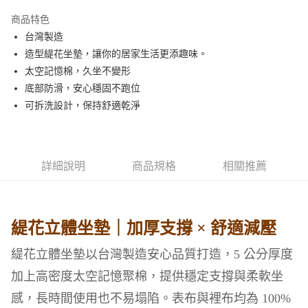
3 期 0 利率 每期
NT$159
21家銀行
商品特色
6 期 0 利率 每期
NT$79
21家銀行
合作金庫商業銀行
第一商業銀行
台灣製造
華南商業銀行
彰化商業銀行
合作金庫商業銀行
第一商業銀行
LINE Pay
造型緹花坐墊，讓你的居家生活更添趣味。
上海商業儲蓄銀行
台北富邦商業銀行
華南商業銀行
彰化商業銀行
國泰世華商業銀行
兆豐國際商業銀行
太空記憶棉，久坐不變形
Apple Pay
上海商業儲蓄銀行
台北富邦商業銀行
臺灣中小企業銀行
台中商業銀行
底部防滑，安心穩固不跑位
國泰世華商業銀行
兆豐國際商業銀行
匯豐（台灣）商業銀行
華泰商業銀行
悠遊付
臺灣中小企業銀行
台中商業銀行
可拆洗設計，保持舒適乾淨
聯邦商業銀行
遠東國際商業銀行
匯豐（台灣）商業銀行
華泰商業銀行
Google Pay
元大商業銀行
永豐商業銀行
聯邦商業銀行
遠東國際商業銀行
玉山商業銀行
星展（台灣）商業銀行
元大商業銀行
永豐商業銀行
全盈+PAY
台新國際商業銀行
中國信託商業銀行
玉山商業銀行
星展（台灣）商業銀行
詳細說明
商品規格
相關推薦
台灣樂天信用卡公司
台新國際商業銀行
中國信託商業銀行
ATM付款
台灣樂天信用卡公司
運送方式
緹花立體坐墊｜加厚支撐 × 舒適減壓
非床墊商品，一般宅配
每筆NT$150，滿NT$2,000(含以上)免運費
緹花立體坐墊以台灣製造安心品質打造，5 公分厚度
加上高密度太空記憶聚棉，提供穩定支撐與柔軟坐
付款後門市自取(待系統通知後才可取貨)
每筆NT$150，滿NT$1,399(含以上)免運費
感，長時間使用也不易塌陷。表布與裡布均為 100%