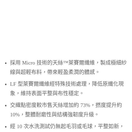
採用 Micro 技術的天絲™萊賽爾纖維，製成極細紗
線與超輕布料，帶來輕盈柔潤的體感。
LF 型萊賽爾纖維經特殊技術處理，降低原纖化現
象，維持表面平整與布性穩定。
交織點密度較市售天絲增加約 73%，撚度提升約
10%，整體耐磨性與結構強韌度升級。
經 10 次水洗測試仍無起毛羽或毛球，平整如新，