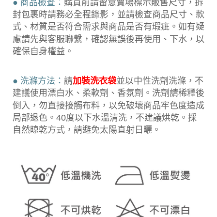
● 商品檢查：
購買前請留意賣場標示販售尺寸，拆
封包裹時請務必全程錄
影，並請檢查商品尺寸、款
式、材質是否符合需求與商品是否有瑕疵。如有疑
慮請先與客服聯繫，確認無誤後再使用、下水，以
確保自身權益。
● 洗滌方法：
請
加裝洗衣袋
並以中性洗劑洗滌，不
建議使用漂白水、柔軟劑、香氛劑。洗劑請稀釋後
倒入，勿直接接觸布料，以免破壞商品牢色度造成
局部退色。40度以下水溫清洗，不建議烘乾。採
自然晾乾方式，請避免太陽直射日曬。