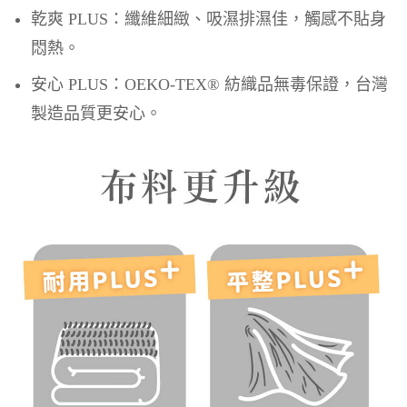
乾爽 PLUS：纖維細緻、吸濕排濕佳，觸感不貼身
悶熱。
安心 PLUS：OEKO-TEX® 紡織品無毒保證，台灣
製造品質更安心。