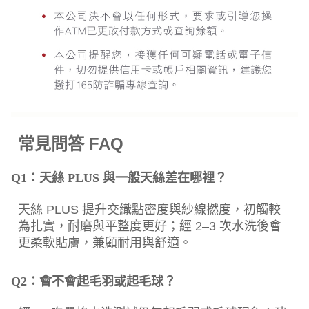
常見問答 FAQ
Q1：天絲 PLUS 與一般天絲差在哪裡？
天絲 PLUS 提升交織點密度與紗線撚度，初觸較
為扎實，耐磨與平整度更好；經 2–3 次水洗後會
更柔軟貼膚，兼顧耐用與舒適。
Q2：會不會起毛羽或起毛球？