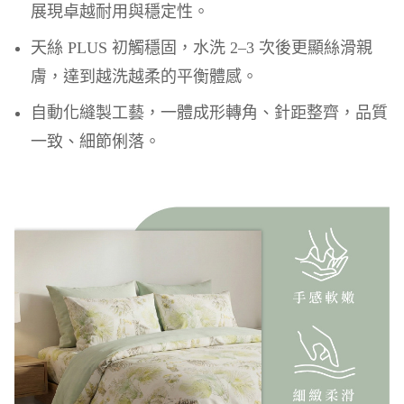
展現卓越耐用與穩定性。
天絲 PLUS 初觸穩固，水洗 2–3 次後更顯絲滑親
膚，達到越洗越柔的平衡體感。
自動化縫製工藝，一體成形轉角、針距整齊，品質
一致、細節俐落。