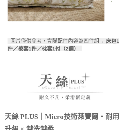
圖片僅供參考，實際配件內容為四件組→
床包1
件／被套1件／枕套1付（2個）
天絲 PLUS｜Micro技術萊賽爾・耐用
升級 × 越洗越柔