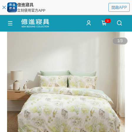
億進寢具
開啟APP
立刻使用官方APP
0
1
/
3