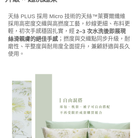
天絲 PLUS 採用 Micro 技術的天絲™萊賽爾纖維
採用高密度交織與高撚度工藝，紗線更細、布料更
輕，初次手感穩固扎實，經
2–3 次水洗後即展現
；撚度與交織點同步升級，耐
絲滑親膚的絕佳手感
磨性、平整度與耐用度全面提升，兼顧舒適與長久
使用。