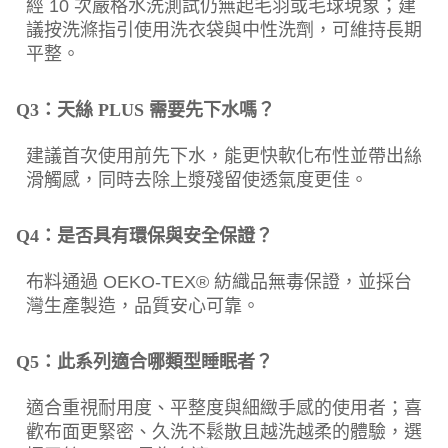
經 10 次嚴格水洗測試仍無起毛羽或毛球現象；建
議按洗滌指引使用洗衣袋與中性洗劑，可維持長期
平整。
Q3：天絲 PLUS 需要先下水嗎？
建議首次使用前先下水，能更快軟化布性並帶出絲
滑觸感，同時去除上漿殘留使透氣度更佳。
Q4：是否具有環保與安全保證？
布料通過 OEKO-TEX® 紡織品無毒保證，並採台
灣生產製造，品質安心可靠。
Q5：此系列適合哪類型睡眠者？
適合重視耐用度、平整度與細緻手感的使用者；喜
歡布面更緊密、久洗不鬆散且越洗越柔的體驗，選