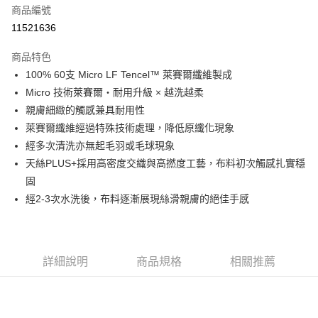
商品編號
信用卡分期付款
11521636
3 期 0 利率 每期
NT$1,450
21家銀行
商品特色
6 期 0 利率 每期
NT$725
21家銀行
合作金庫商業銀行
第一商業銀行
100% 60支 Micro LF Tencel™ 萊賽爾纖維製成
華南商業銀行
彰化商業銀行
合作金庫商業銀行
第一商業銀行
LINE Pay
Micro 技術萊賽爾・耐用升級 × 越洗越柔
上海商業儲蓄銀行
台北富邦商業銀行
華南商業銀行
彰化商業銀行
國泰世華商業銀行
兆豐國際商業銀行
親膚細緻的觸感兼具耐用性
Apple Pay
上海商業儲蓄銀行
台北富邦商業銀行
臺灣中小企業銀行
台中商業銀行
萊賽爾纖維經過特殊技術處理，降低原纖化現象
國泰世華商業銀行
兆豐國際商業銀行
匯豐（台灣）商業銀行
華泰商業銀行
悠遊付
臺灣中小企業銀行
台中商業銀行
經多次清洗亦無起毛羽或毛球現象
聯邦商業銀行
遠東國際商業銀行
匯豐（台灣）商業銀行
華泰商業銀行
天絲PLUS+採用高密度交織與高撚度工藝，布料初次觸感扎實穩
Google Pay
元大商業銀行
永豐商業銀行
聯邦商業銀行
遠東國際商業銀行
固
玉山商業銀行
星展（台灣）商業銀行
元大商業銀行
永豐商業銀行
全盈+PAY
經2-3次水洗後，布料逐漸展現絲滑親膚的絕佳手感
台新國際商業銀行
中國信託商業銀行
玉山商業銀行
星展（台灣）商業銀行
台灣樂天信用卡公司
台新國際商業銀行
中國信託商業銀行
ATM付款
台灣樂天信用卡公司
運送方式
詳細說明
商品規格
相關推薦
非床墊商品，一般宅配
每筆NT$150，滿NT$2,000(含以上)免運費