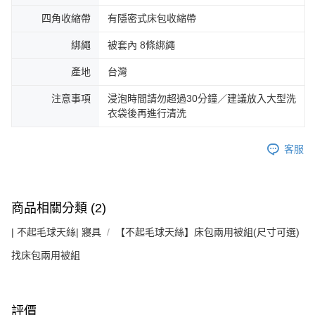
四角收縮帶
有隱密式床包收縮帶
綁繩
被套內 8條綁繩
產地
台灣
注意事項
浸泡時間請勿超過30分鐘／建議放入大型洗
衣袋後再進行清洗
客服
商品相關分類 (2)
| 不起毛球天絲| 寢具
【不起毛球天絲】床包兩用被組(尺寸可選)
找床包兩用被組
評價