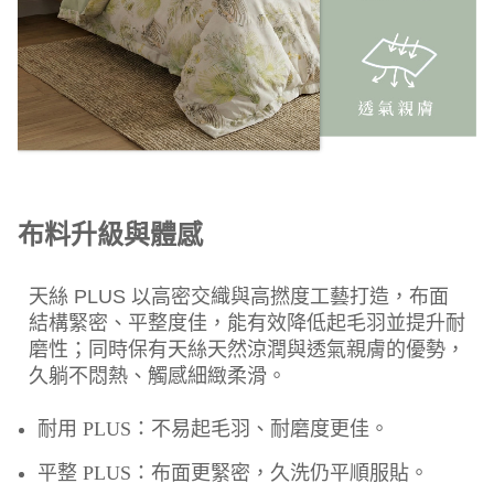
布料升級與體感
天絲 PLUS 以高密交織與高撚度工藝打造，布面
結構緊密、平整度佳，能有效降低起毛羽並提升耐
磨性；同時保有天絲天然涼潤與透氣親膚的優勢，
久躺不悶熱、觸感細緻柔滑。
耐用 PLUS：不易起毛羽、耐磨度更佳。
平整 PLUS：布面更緊密，久洗仍平順服貼。