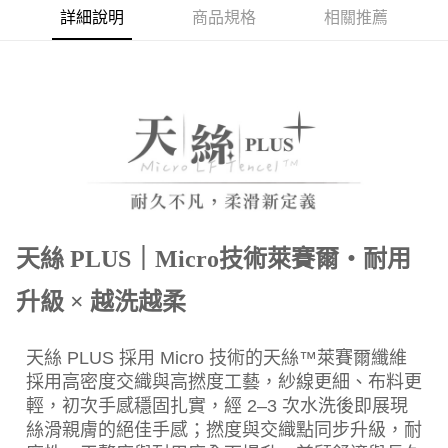
每筆NT$150，滿NT$2,000(含以上)免運費
詳細說明
商品規格
相關推薦
付款後門市自取(待系統通知後才可取貨)
每筆NT$150，滿NT$1,399(含以上)免運費
天絲 PLUS｜Micro技術萊賽爾・耐用
升級 × 越洗越柔
天絲 PLUS 採用 Micro 技術的天絲™萊賽爾纖維
採用高密度交織與高撚度工藝，紗線更細、布料更
輕，初次手感穩固扎實，經 2–3 次水洗後即展現
絲滑親膚的絕佳手感；撚度與交織點同步升級，耐