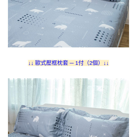
↓
↓ 歐式壓框枕套 ─ 1付（2個）
↓
↓