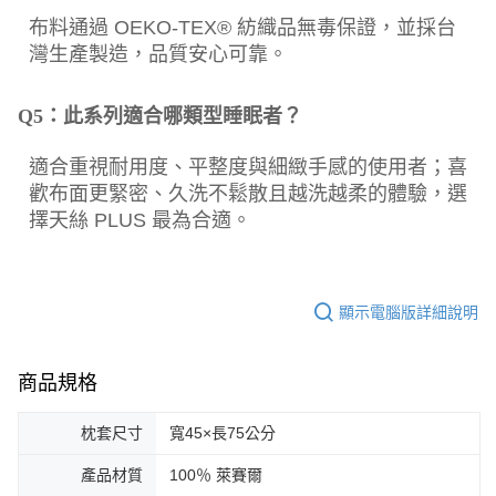
布料通過 OEKO-TEX® 紡織品無毒保證，並採台
灣生產製造，品質安心可靠。
Q5：此系列適合哪類型睡眠者？
適合重視耐用度、平整度與細緻手感的使用者；喜
歡布面更緊密、久洗不鬆散且越洗越柔的體驗，選
擇天絲 PLUS 最為合適。
顯示電腦版詳細說明
商品規格
枕套尺寸
寬45×長75公分
產品材質
100％ 萊賽爾