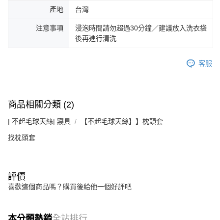
產地
台灣
注意事項
浸泡時間請勿超過30分鐘／建議放入洗衣袋
後再進行清洗
客服
商品相關分類 (2)
| 不起毛球天絲| 寢具
【不起毛球天絲】】枕頭套
找枕頭套
評價
喜歡這個商品嗎？購買後給他一個好評吧
本分類熱銷
全站排行