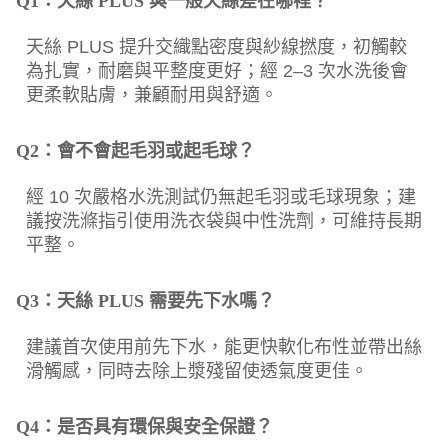
Q1：天絲 PLUS 與一般天絲差在哪裡？
天絲 PLUS 提升交織點密度與紗線撚度，初觸較
為扎實，耐磨與平整度更好；經 2–3 次水洗後會
更柔軟貼膚，兼顧耐用與舒適。
Q2：會不會起毛羽或起毛球？
經 10 次嚴格水洗測試仍無起毛羽或毛球現象；建
議按洗滌指引使用洗衣袋與中性洗劑，可維持長期
平整。
Q3：天絲 PLUS 需要先下水嗎？
建議首次使用前先下水，能更快軟化布性並帶出絲
滑觸感，同時去除上漿殘留使透氣度更佳。
Q4：是否具有環保與安全保證？