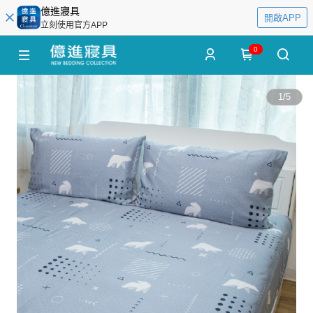
億進寢具
開啟APP
立刻使用官方APP
0
1
/
5