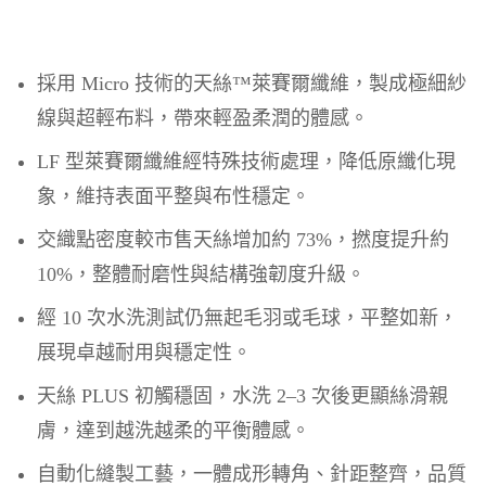
採用 Micro 技術的天絲™萊賽爾纖維，製成極細紗
線與超輕布料，帶來輕盈柔潤的體感。
LF 型萊賽爾纖維經特殊技術處理，降低原纖化現
象，維持表面平整與布性穩定。
交織點密度較市售天絲增加約 73%，撚度提升約
10%，整體耐磨性與結構強韌度升級。
經 10 次水洗測試仍無起毛羽或毛球，平整如新，
展現卓越耐用與穩定性。
天絲 PLUS 初觸穩固，水洗 2–3 次後更顯絲滑親
膚，達到越洗越柔的平衡體感。
自動化縫製工藝，一體成形轉角、針距整齊，品質