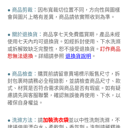
● 商品剪裁：
因布寬裁切位置不同，方向性與圖樣
會與圖片上略有差異，商品請依實際收到為準。
● 關於退換貨：
商品享七天免費鑑賞期，產品未經
使用七天內均可退換貨。如經拆封使用、下水洗滌
或拆解致缺乏完整性，恕不接受退換貨。
訂作商品
。詳細請參照
恕無法退換
退換貨說明
。
● 商品檢查：
購買前請留意賣場標示販售尺寸，拆
封包裹時請務必全程錄
影，並請檢查商品尺寸、款
式、材質是否符合需求與商品是否有瑕疵。如有疑
慮請先與客服聯繫，確認無誤後再使用、下水，以
確保自身權益。
● 洗滌方法：
請
加裝洗衣袋
並以中性洗劑洗滌，不
建議使用漂白水、柔軟劑、香氛劑。洗劑請稀釋後