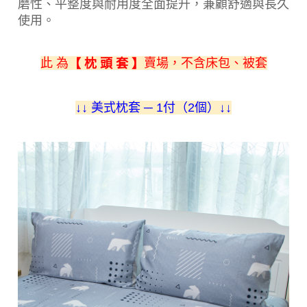
磨性、平整度與耐用度全面提升，兼顧舒適與長久
使用。
此 為
賣場，不含床包、被套
【 枕 頭 套 】
↓
↓ 美式枕套 ─ 1付（2個）
↓
↓