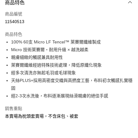
商品特色
信用卡一次付款
商品編號
信用卡分期付款
11540513
3 期 0 利率 每期
NT$163
21家銀行
商品特色
6 期 0 利率 每期
NT$81
21家銀行
合作金庫商業銀行
第一商業銀行
100% 60支 Micro LF Tencel™ 萊賽爾纖維製成
華南商業銀行
彰化商業銀行
合作金庫商業銀行
第一商業銀行
LINE Pay
Micro 技術萊賽爾・耐用升級 × 越洗越柔
上海商業儲蓄銀行
台北富邦商業銀行
華南商業銀行
彰化商業銀行
國泰世華商業銀行
兆豐國際商業銀行
親膚細緻的觸感兼具耐用性
Apple Pay
上海商業儲蓄銀行
台北富邦商業銀行
臺灣中小企業銀行
台中商業銀行
萊賽爾纖維經過特殊技術處理，降低原纖化現象
國泰世華商業銀行
兆豐國際商業銀行
匯豐（台灣）商業銀行
華泰商業銀行
悠遊付
臺灣中小企業銀行
台中商業銀行
經多次清洗亦無起毛羽或毛球現象
聯邦商業銀行
遠東國際商業銀行
匯豐（台灣）商業銀行
華泰商業銀行
天絲PLUS+採用高密度交織與高撚度工藝，布料初次觸感扎實穩
Google Pay
元大商業銀行
永豐商業銀行
聯邦商業銀行
遠東國際商業銀行
固
玉山商業銀行
星展（台灣）商業銀行
元大商業銀行
永豐商業銀行
全盈+PAY
經2-3次水洗後，布料逐漸展現絲滑親膚的絕佳手感
台新國際商業銀行
中國信託商業銀行
玉山商業銀行
星展（台灣）商業銀行
台灣樂天信用卡公司
台新國際商業銀行
中國信託商業銀行
ATM付款
銷售重點
台灣樂天信用卡公司
本賣場為枕頭套賣場，不含床包、被套
運送方式
非床墊商品，一般宅配