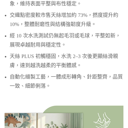
象，維持表面平整與布性穩定。
交織點密度較市售天絲增加約 73%，撚度提升約
10%，整體耐磨性與結構強韌度升級。
經 10 次水洗測試仍無起毛羽或毛球，平整如新，
展現卓越耐用與穩定性。
天絲 PLUS 初觸穩固，水洗 2–3 次後更顯絲滑親
膚，達到越洗越柔的平衡體感。
自動化縫製工藝，一體成形轉角、針距整齊，品質
一致、細節俐落。