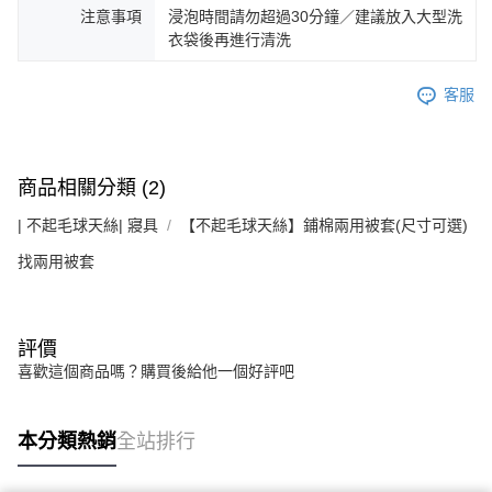
注意事項
浸泡時間請勿超過30分鐘／建議放入大型洗
衣袋後再進行清洗
客服
商品相關分類 (2)
| 不起毛球天絲| 寢具
【不起毛球天絲】鋪棉兩用被套(尺寸可選)
找兩用被套
評價
喜歡這個商品嗎？購買後給他一個好評吧
本分類熱銷
全站排行