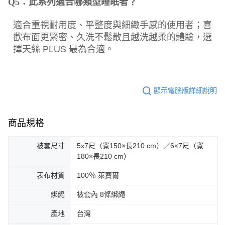
Q5：此系列適合哪類型睡眠者？
適合重視耐用度、平整度與細緻手感的使用者；喜
歡布面更緊密、久洗不鬆散且越洗越柔的體驗，選
擇天絲 PLUS 最為合適。
顯示電腦版詳細說明
商品規格
被套尺寸
5x7尺（寬150×長210 cm）／6×7尺（寬
180×長210 cm）
表布材質
100％ 萊賽爾
綁繩
被套內 8條綁繩
產地
台灣