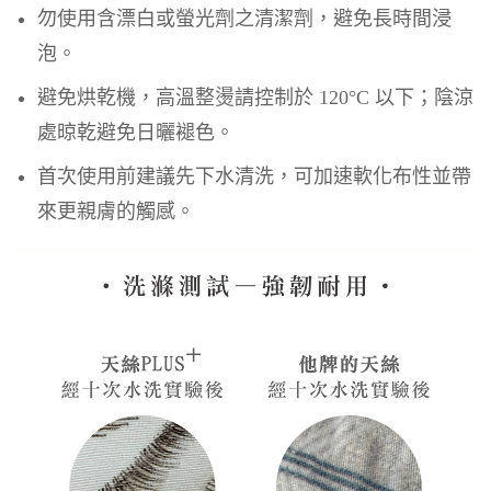
勿使用含漂白或螢光劑之清潔劑，避免長時間浸
泡。
避免烘乾機，高溫整燙請控制於 120°C 以下；陰涼
處晾乾避免日曬褪色。
首次使用前建議先下水清洗，可加速軟化布性並帶
來更親膚的觸感。