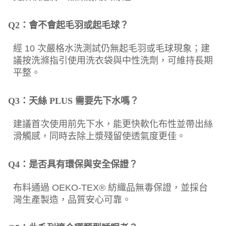
Q2：會不會起毛羽或起毛球？
經 10 次嚴格水洗測試仍無起毛羽或毛球現象；建
議按洗滌指引使用洗衣袋與中性洗劑，可維持長期
平整。
Q3：天絲 PLUS 需要先下水嗎？
建議首次使用前先下水，能更快軟化布性並帶出絲
滑觸感，同時去除上漿殘留使透氣度更佳。
Q4：是否具有環保與安全保證？
布料通過 OEKO-TEX® 紡織品無毒保證，並採台
灣生產製造，品質安心可靠。