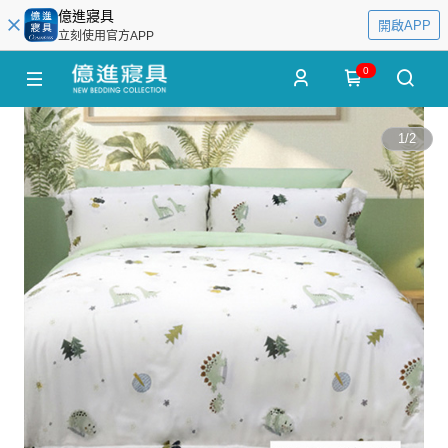
億進寢具
開啟APP
立刻使用官方APP
0
1
/
2