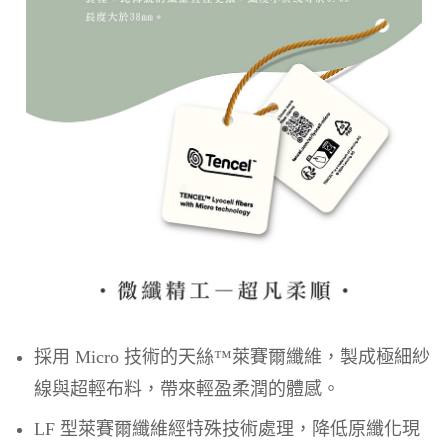
採用 Micro 技術的天絲™萊賽爾纖維，製成極細紗
線與超輕布料，帶來輕盈柔潤的體感。
LF 型萊賽爾纖維經特殊技術處理，降低原纖化現