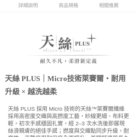
每筆NT$150，滿NT$2,000(含以上)免運費
詳細說明
商品規格
相關推薦
付款後門市自取(待系統通知後才可取貨)
每筆NT$150，滿NT$1,399(含以上)免運費
天絲 PLUS｜Micro技術萊賽爾・耐用
升級 × 越洗越柔
天絲 PLUS 採用 Micro 技術的天絲™萊賽爾纖維
採用高密度交織與高撚度工藝，紗線更細、布料更
輕，初次手感穩固扎實，經 2–3 次水洗後即展現
絲滑親膚的絕佳手感；撚度與交織點同步升級，耐