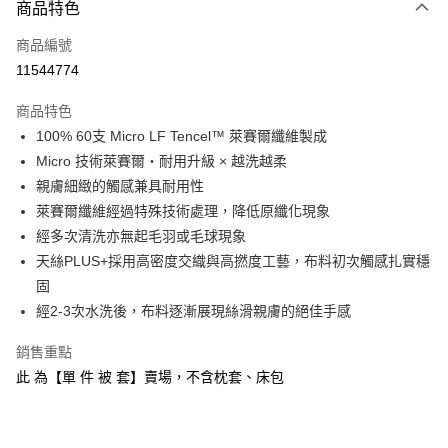
商品特色
信用卡一次付款
商品編號
信用卡分期付款
11544774
3 期 0 利率 每期
NT$893
21家銀行
商品特色
6 期 0 利率 每期
NT$446
21家銀行
合作金庫商業銀行
第一商業銀行
100% 60支 Micro LF Tencel™ 萊賽爾纖維製成
華南商業銀行
彰化商業銀行
合作金庫商業銀行
第一商業銀行
LINE Pay
Micro 技術萊賽爾・耐用升級 × 越洗越柔
上海商業儲蓄銀行
台北富邦商業銀行
華南商業銀行
彰化商業銀行
國泰世華商業銀行
兆豐國際商業銀行
親膚細緻的觸感兼具耐用性
Apple Pay
上海商業儲蓄銀行
台北富邦商業銀行
臺灣中小企業銀行
台中商業銀行
萊賽爾纖維經過特殊技術處理，降低原纖化現象
國泰世華商業銀行
兆豐國際商業銀行
匯豐（台灣）商業銀行
華泰商業銀行
悠遊付
臺灣中小企業銀行
台中商業銀行
經多次清洗亦無起毛羽或毛球現象
聯邦商業銀行
遠東國際商業銀行
匯豐（台灣）商業銀行
華泰商業銀行
天絲PLUS+採用高密度交織與高撚度工藝，布料初次觸感扎實穩
Google Pay
元大商業銀行
永豐商業銀行
聯邦商業銀行
遠東國際商業銀行
固
玉山商業銀行
星展（台灣）商業銀行
元大商業銀行
永豐商業銀行
全盈+PAY
經2-3次水洗後，布料逐漸展現絲滑親膚的絕佳手感
台新國際商業銀行
中國信託商業銀行
玉山商業銀行
星展（台灣）商業銀行
台灣樂天信用卡公司
台新國際商業銀行
中國信託商業銀行
ATM付款
銷售重點
台灣樂天信用卡公司
此 為【單 件 被 套】賣場，不含枕套、床包
運送方式
非床墊商品，一般宅配