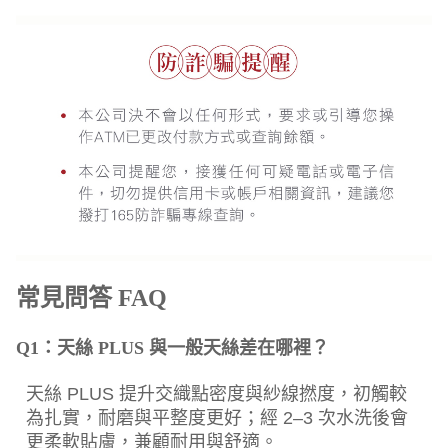
常見問答 FAQ
Q1：天絲 PLUS 與一般天絲差在哪裡？
天絲 PLUS 提升交織點密度與紗線撚度，初觸較
為扎實，耐磨與平整度更好；經 2–3 次水洗後會
更柔軟貼膚，兼顧耐用與舒適。