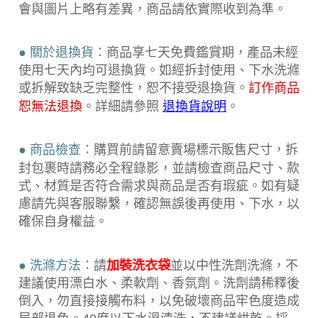
會與圖片上略有差異，商品請依實際收到為準。
● 關於退換貨：
商品享七天免費鑑賞期，產品未經
使用七天內均可退換貨。如經拆封使用、下水洗滌
或拆解致缺乏完整性，恕不接受退換貨。
訂作商品
。詳細請參照
恕無法退換
退換貨說明
。
● 商品檢查：
購買前請留意賣場標示販售尺寸，拆
封包裹時請務必全程錄
影，並請檢查商品尺寸、款
式、材質是否符合需求與商品是否有瑕疵。如有疑
慮請先與客服聯繫，確認無誤後再使用、下水，以
確保自身權益。
● 洗滌方法：
請
加裝洗衣袋
並以中性洗劑洗滌，不
建議使用漂白水、柔軟劑、香氛劑。洗劑請稀釋後
倒入，勿直接接觸布料，以免破壞商品牢色度造成