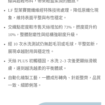
線與超輕布料，帶來輕盈柔潤的體感。
LF 型萊賽爾纖維經特殊技術處理，降低原纖化現
象，維持表面平整與布性穩定。
交織點密度較市售天絲增加約 73%，撚度提升約
10%，整體耐磨性與結構強韌度升級。
經 10 次水洗測試仍無起毛羽或毛球，平整如新，
展現卓越耐用與穩定性。
天絲 PLUS 初觸穩固，水洗 2–3 次後更顯絲滑親
膚，達到越洗越柔的平衡體感。
自動化縫製工藝，一體成形轉角、針距整齊，品質
一致、細節俐落。