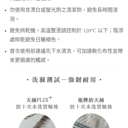
勿使用含漂白或螢光劑之清潔劑，避免長時間浸
泡。
避免烘乾機，高溫整燙請控制於 120°C 以下；陰涼
處晾乾避免日曬褪色。
首次使用前建議先下水清洗，可加速軟化布性並帶
來更親膚的觸感。