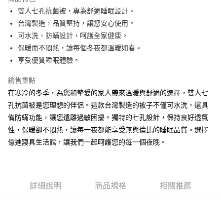
6 期 0 利率 每期
NT$730
21家銀行
合作金庫商業銀行
第一商業銀行
雙人七孔抗菌被，專為舒適睡眠設計。
華南商業銀行
彰化商業銀行
合作金庫商業銀行
第一商業銀行
LINE Pay
台灣製造，品質堅持，讓您安心使用。
上海商業儲蓄銀行
台北富邦商業銀行
華南商業銀行
彰化商業銀行
國泰世華商業銀行
兆豐國際商業銀行
可水洗、防蟎設計，呵護全家健康。
Apple Pay
上海商業儲蓄銀行
台北富邦商業銀行
臺灣中小企業銀行
台中商業銀行
保暖而不悶熱，讓每個冬夜都溫暖如春。
國泰世華商業銀行
兆豐國際商業銀行
匯豐（台灣）商業銀行
華泰商業銀行
悠遊付
臺灣中小企業銀行
台中商業銀行
享受優質睡眠體驗。
聯邦商業銀行
遠東國際商業銀行
匯豐（台灣）商業銀行
華泰商業銀行
Google Pay
元大商業銀行
永豐商業銀行
銷售重點
聯邦商業銀行
遠東國際商業銀行
玉山商業銀行
星展（台灣）商業銀行
元大商業銀行
永豐商業銀行
在寒冷的冬季，為您和摯愛的家人帶來溫暖與舒適的選擇，雙人七
ATM付款
台新國際商業銀行
中國信託商業銀行
玉山商業銀行
星展（台灣）商業銀行
孔抗菌被是您理想的伴侶。這款台灣製造的被子不僅可水洗，還具
台灣樂天信用卡公司
台新國際商業銀行
中國信託商業銀行
備防蟎功能，讓您遠離過敏困擾。獨特的七孔設計，保持良好透氣
運送方式
台灣樂天信用卡公司
性，保暖卻不悶熱，讓每一夜都能享受無與倫比的睡眠品質。選擇
非床墊商品，一般宅配
億進寢具生活館，讓我們一起呵護您的每一個夜晚。
每筆NT$150，滿NT$2,000(含以上)免運費
付款後門市自取(待系統通知後才可取貨)
每筆NT$150，滿NT$1,399(含以上)免運費
詳細說明
商品規格
相關推薦