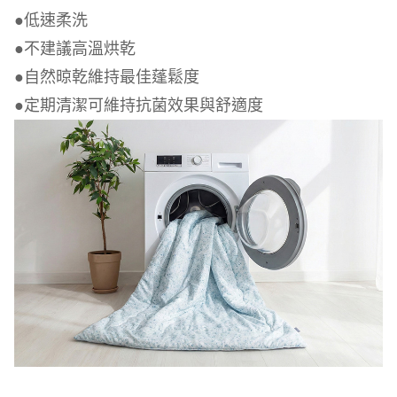
●低速柔洗
●不建議高溫烘乾
●自然晾乾維持最佳蓬鬆度
●定期清潔可維持抗菌效果與舒適度