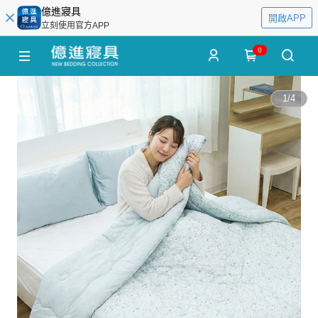
億進寢具
開啟APP
立刻使用官方APP
0
1
/
4