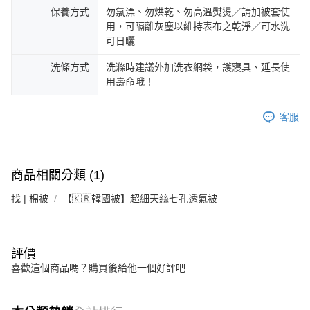
保養方式
勿氯漂、勿烘乾、勿高溫熨燙／請加被套使
用，可隔離灰塵以維持表布之乾淨／可水洗
可日曬
洗條方式
洗滌時建議外加洗衣網袋，護寢具、延長使
用壽命哦！
客服
商品相關分類 (1)
找 | 棉被
【🇰🇷韓國被】超細天絲七孔透氣被
評價
喜歡這個商品嗎？購買後給他一個好評吧