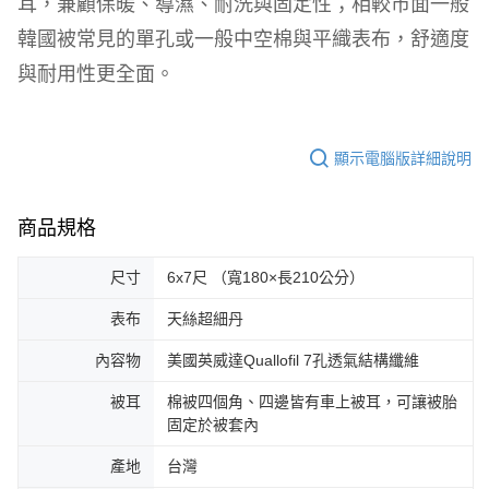
耳，兼顧保暖、導濕、耐洗與固定性；相較市面一般
韓國被常見的單孔或一般中空棉與平織表布，舒適度
與耐用性更全面。
顯示電腦版詳細說明
商品規格
尺寸
6x7尺 （寬180×長210公分）
表布
天絲超細丹
內容物
美國英威達Quallofil 7孔透氣結構纖維
被耳
棉被四個角、四邊皆有車上被耳，可讓被胎
固定於被套內
產地
台灣