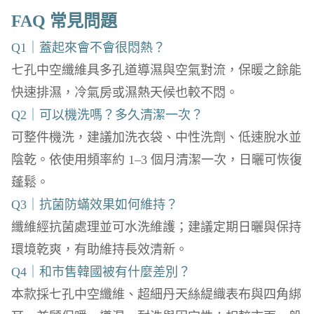
FAQ 常見問題
Q1｜蓋起來會不會很悶熱？
七孔中空纖維具多孔道導濕與空氣對流，保暖之餘能
快速排濕，冷氣房或濕熱天候也較不悶。
Q2｜可以機洗嗎？多久清潔一次？
可整件機洗，建議加洗衣袋、中性洗劑、低速脫水並
陰乾。依使用頻率約 1–3 個月清潔一次，日曬可恢復
蓬鬆。
Q3｜抗菌防蟎效果如何維持？
纖維經抗菌處理並可水洗維護；建議定期日曬與保持
環境乾爽，有助維持長效清新。
Q4｜和市售韓國被有什麼差別？
本款採七孔中空纖維、超細丹天絲緹織表布與四角綁