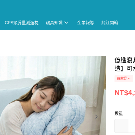
CPS頸肩量測選枕
寢具知識
企業報導
網紅開箱
億進寢具
造】可
買就送
NT$4,
數量