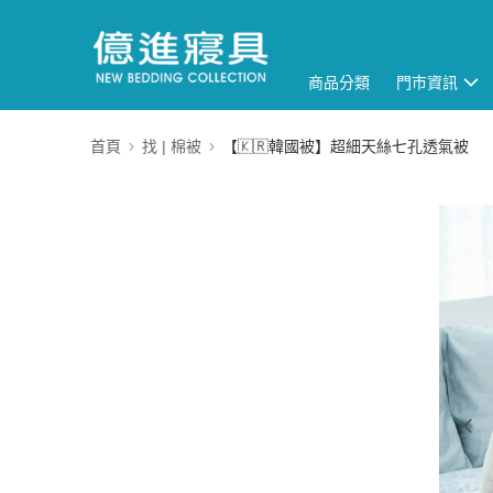
商品分類
門市資訊
首頁
找 | 棉被
【🇰🇷韓國被】超細天絲七孔透氣被