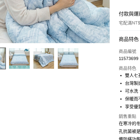
付款與運
宅配滿NT$
付款方式
商品特色
信用卡一
商品編號
11573699
信用卡分
商品特色
3 期 
雙人七
6 期 
合作金
台灣製
華南商
可水洗
合作金
LINE Pay
上海商
華南商
保暖而
國泰世
Apple Pay
上海商
享受優
臺灣中
國泰世
匯豐（
悠遊付
銷售重點
臺灣中
聯邦商
在寒冷的
匯豐（
Google Pa
元大商
聯邦商
孔抗菌被
玉山商
元大商
ATM付款
備防蟎功