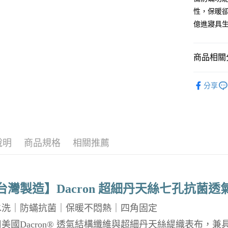
台新國
玉山商
性，保暖
台灣樂
台新國
億進寢具
台灣樂
運送方式
非床墊商
商品相關分
每筆NT$1
找 | 棉被
付款後門市
分享
每筆NT$1
說明
商品規格
相關推薦
台灣製造】Dacron 超細丹天絲七孔抗菌透
水洗｜防蟎抗菌｜保暖不悶熱｜四角固定
美國Dacron® 透氣結構纖維與超細丹天絲緹織表布，