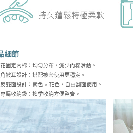
品細節
 車花固定內棉：均勻分布，減少內棉滑動。
 四角被耳設計：搭配被套使用更穩定。
正反雙面設計：素色 × 花色，自由翻面使用。
 附專屬收納袋：換季收納方便整齊。