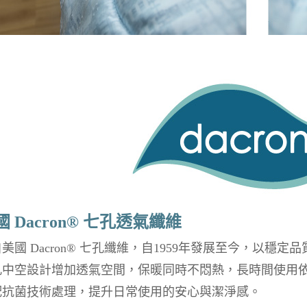
國 Dacron® 七孔透氣纖維
美國 Dacron® 七孔纖維，自1959年發展至今，以穩
孔中空設計增加透氣空間，保暖同時不悶熱，長時間使用
配抗菌技術處理，提升日常使用的安心與潔淨感。