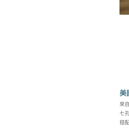
美
來自
七
搭