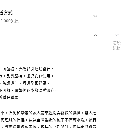
送方式
2,000免運
清除
次付款
紀錄
期付款
0 利率 每期
NT$1,460
21家銀行
孔抗菌被，專為舒適睡眠設計。
0 利率 每期
NT$730
21家銀行
庫商業銀行
第一商業銀行
造，品質堅持，讓您安心使用。
業銀行
彰化商業銀行
、防蟎設計，呵護全家健康。
庫商業銀行
第一商業銀行
業儲蓄銀行
台北富邦商業銀行
業銀行
彰化商業銀行
不悶熱，讓每個冬夜都溫暖如春。
華商業銀行
兆豐國際商業銀行
業儲蓄銀行
台北富邦商業銀行
質睡眠體驗。
小企業銀行
台中商業銀行
華商業銀行
兆豐國際商業銀行
台灣）商業銀行
華泰商業銀行
小企業銀行
台中商業銀行
業銀行
遠東國際商業銀行
冬季，為您和摯愛的家人帶來溫暖與舒適的選擇，雙人七
台灣）商業銀行
華泰商業銀行
y
業銀行
永豐商業銀行
業銀行
遠東國際商業銀行
是您理想的伴侶。這款台灣製造的被子不僅可水洗，還具
業銀行
星展（台灣）商業銀行
業銀行
永豐商業銀行
能，讓您遠離過敏困擾。獨特的七孔設計，保持良好透氣