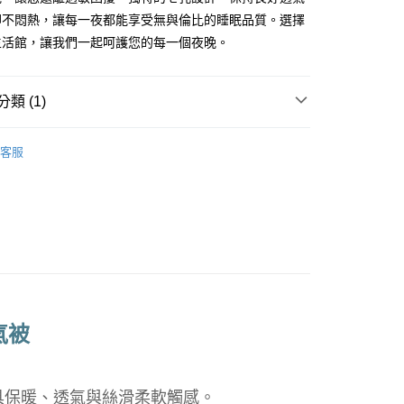
際商業銀行
中國信託商業銀行
業銀行
星展（台灣）商業銀行
卻不悶熱，讓每一夜都能享受無與倫比的睡眠品質。選擇
天信用卡公司
際商業銀行
中國信託商業銀行
生活館，讓我們一起呵護您的每一個夜晚。
天信用卡公司
品，一般宅配
類 (1)
50，滿NT$2,000(含以上)免運費
【🇰🇷韓國被】超細天絲七孔透氣被
自取(待系統通知後才可取貨)
客服
50，滿NT$1,399(含以上)免運費
氣被
兼具保暖、透氣與絲滑柔軟觸感。