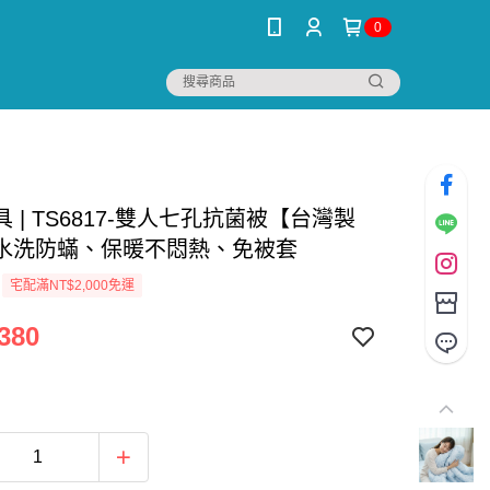
0
 | TS6817-雙人七孔抗菌被【台灣製
水洗防蟎、保暖不悶熱、免被套
宅配滿NT$2,000免運
380